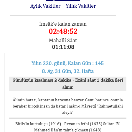
Aylık Vakitler
Yıllık Vakitler
İmsâk'e kalan zaman
02:48:51
Mahallî Sâat
01:11:09
Yılın 220. günü, Kalan Gün : 145
8. Ay, 31 Gün, 32. Hafta
Gündüzün kısalması 2 dakika - Ezânî sâat 1 dakika ileri
alınır.
Âlimin hatası, kaptanın hatasına benzer. Gemi batınca, onunla
beraber birçok insan da batar. İmâm-ı Mâverdî “Rahmetullahi
aleyh”
Bitlis’in kurtuluşu (1916) - Revan’ın fethi (1635) Sultan IV.
Mehmed Hân’ın taht’a çıkması (1648)