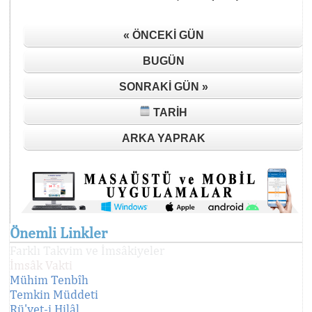
« ÖNCEKI GÜN
BUGÜN
SONRAKI GÜN »
TARIH
ARKA YAPRAK
Önemli Linkler
Farklı Takvim ve İmsâkiyeler
İmsâk Vakti
Mühim Tenbîh
Temkin Müddeti
Rü'yet-i Hilâl