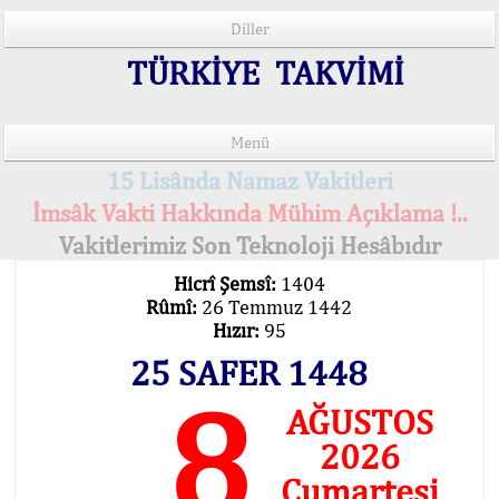
Diller
TÜRKİYE TAKVİMİ
Menü
15 Lisânda Namaz Vakitleri
İmsâk Vakti Hakkında Mühim Açıklama !..
Vakitlerimiz Son Teknoloji Hesâbıdır
Hicrî Şemsî:
1404
Rûmî:
26 Temmuz 1442
Hızır:
95
25 SAFER 1448
8
AĞUSTOS
2026
Cumartesi