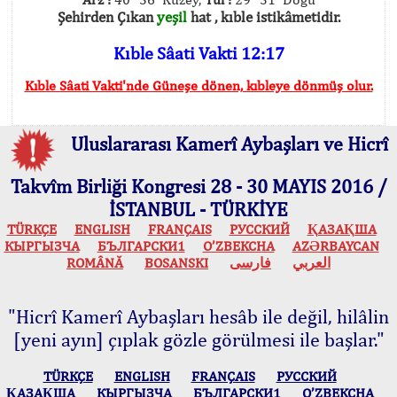
Şehirden Çıkan
yeşil
hat , kıble istikâmetidir.
Kıble Sâati Vakti 12:17
Kıble Sâati Vakti'nde Güneşe dönen, kıbleye dönmüş olur.
Uluslararası Kamerî Aybaşları ve Hicrî
Takvîm Birliği Kongresi 28 - 30 MAYIS 2016 /
İSTANBUL - TÜRKİYE
TÜRKÇE
ENGLISH
FRANÇAIS
РУССКИЙ
ҚАЗАҚША
КЫPГЫЗЧA
БЪЛГАРСКИ1
O’ZBEKCHA
AZӘRBAYCAN
ROMÂNĂ
BOSANSKI
فارسی
العربي
"Hicrî Kamerî Aybaşları hesâb ile değil, hilâlin
[yeni ayın] çıplak gözle görülmesi ile başlar."
TÜRKÇE
ENGLISH
FRANÇAIS
РУССКИЙ
ҚАЗАҚША
КЫPГЫЗЧA
БЪЛГАРСКИ1
O’ZBEKCHA