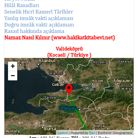
Hilâl Rasadları
Senelik Hicrî Kamerî Târîhler
Yanlış imsâk vakti açıklaması
Doğru imsâk vakti açıklaması
Rasad hakkında açıklama
Namaz Nasıl Kılınır (www.hakikatkitabevi.net)
Valideköprü
(Kocaeli / Türkiye )
+
−
Leaflet
| Powered by
Esri
|
Earthstar Geographics
Arz :
40° 36' Kuzey,
Tûl :
29° 31' Doğu