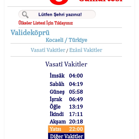
Ülkeler Listesi İçin Tıklayınız
Valideköprü
Kocaeli / Türkiye
Vasatî Vakitler
Ezânî Vakitler
/
Vasatî Vakitler
İmsâk
04:00
Sabâh
04:19
Güneş
05:58
İşrak
06:49
Öğle
13:19
İkindi
17:11
Akşam
20:18
Yatsı
22:00
Diğer Vakitler