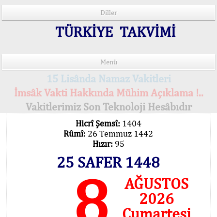
Diller
TÜRKİYE TAKVİMİ
Menü
15 Lisânda Namaz Vakitleri
İmsâk Vakti Hakkında Mühim Açıklama !..
Vakitlerimiz Son Teknoloji Hesâbıdır
Hicrî Şemsî:
1404
Rûmî:
26 Temmuz 1442
Hızır:
95
25 SAFER 1448
8
AĞUSTOS
2026
Cumartesi