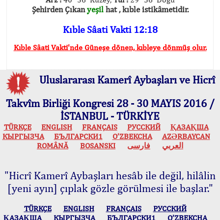
Şehirden Çıkan
yeşil
hat , kıble istikâmetidir.
Kıble Sâati Vakti 12:18
Kıble Sâati Vakti'nde Güneşe dönen, kıbleye dönmüş olur.
Uluslararası Kamerî Aybaşları ve Hicrî
Takvîm Birliği Kongresi 28 - 30 MAYIS 2016 /
İSTANBUL - TÜRKİYE
TÜRKÇE
ENGLISH
FRANÇAIS
РУССКИЙ
ҚАЗАҚША
КЫPГЫЗЧA
БЪЛГАРСКИ1
O’ZBEKCHA
AZӘRBAYCAN
ROMÂNĂ
BOSANSKI
فارسی
العربي
"Hicrî Kamerî Aybaşları hesâb ile değil, hilâlin
[yeni ayın] çıplak gözle görülmesi ile başlar."
TÜRKÇE
ENGLISH
FRANÇAIS
РУССКИЙ
ҚАЗАҚША
КЫPГЫЗЧA
БЪЛГАРСКИ1
O’ZBEKCHA