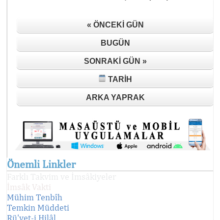
« ÖNCEKI GÜN
BUGÜN
SONRAKI GÜN »
TARIH
ARKA YAPRAK
Önemli Linkler
Farklı Takvim ve İmsâkiyeler
İmsâk Vakti
Mühim Tenbîh
Temkin Müddeti
Rü'yet-i Hilâl