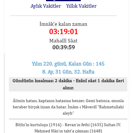
Aylık Vakitler
Yıllık Vakitler
İmsâk'e kalan zaman
03:19:00
Mahallî Sâat
00:40:00
Yılın 220. günü, Kalan Gün : 145
8. Ay, 31 Gün, 32. Hafta
Gündüzün kısalması 2 dakika - Ezânî sâat 1 dakika ileri
alınır.
Âlimin hatası, kaptanın hatasına benzer. Gemi batınca, onunla
beraber birçok insan da batar. İmâm-ı Mâverdî “Rahmetullahi
aleyh”
Bitlis’in kurtuluşu (1916) - Revan’ın fethi (1635) Sultan IV.
Mehmed Hân’ın taht’a çıkması (1648)