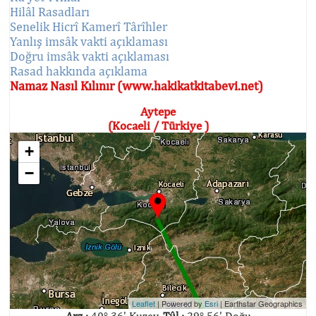
Hilâl Rasadları
Senelik Hicrî Kamerî Târîhler
Yanlış imsâk vakti açıklaması
Doğru imsâk vakti açıklaması
Rasad hakkında açıklama
Namaz Nasıl Kılınır (www.hakikatkitabevi.net)
Aytepe
(Kocaeli / Türkiye )
+
−
Leaflet
| Powered by
Esri
|
Earthstar Geographics
Arz :
40° 36' Kuzey,
Tûl :
29° 56' Doğu