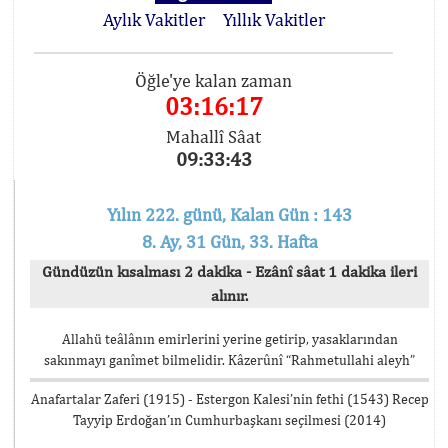
Aylık Vakitler
Yıllık Vakitler
Öğle'ye kalan zaman
03:16:17
Mahallî Sâat
09:33:43
Yılın 222. günü, Kalan Gün : 143
8. Ay, 31 Gün, 33. Hafta
Gündüzün kısalması 2 dakika - Ezânî sâat 1 dakika ileri
alınır.
Allahü teâlânın emirlerini yerine getirip, yasaklarından
sakınmayı ganîmet bilmelidir. Kâzerûnî “Rahmetullahi aleyh”
Anafartalar Zaferi (1915) - Estergon Kalesi’nin fethi (1543) Recep
Tayyip Erdoğan’ın Cumhurbaşkanı seçilmesi (2014)