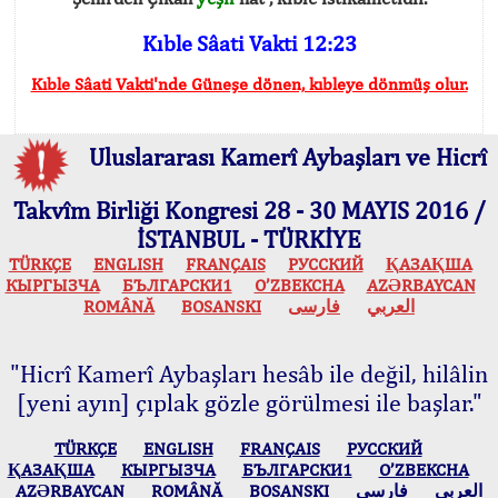
Kıble Sâati Vakti 12:23
Kıble Sâati Vakti'nde Güneşe dönen, kıbleye dönmüş olur.
Uluslararası Kamerî Aybaşları ve Hicrî
Takvîm Birliği Kongresi 28 - 30 MAYIS 2016 /
İSTANBUL - TÜRKİYE
TÜRKÇE
ENGLISH
FRANÇAIS
РУССКИЙ
ҚАЗАҚША
КЫPГЫЗЧA
БЪЛГАРСКИ1
O’ZBEKCHA
AZӘRBAYCAN
ROMÂNĂ
BOSANSKI
فارسی
العربي
"Hicrî Kamerî Aybaşları hesâb ile değil, hilâlin
[yeni ayın] çıplak gözle görülmesi ile başlar."
TÜRKÇE
ENGLISH
FRANÇAIS
РУССКИЙ
ҚАЗАҚША
КЫPГЫЗЧA
БЪЛГАРСКИ1
O’ZBEKCHA
AZӘRBAYCAN
ROMÂNĂ
BOSANSKI
فارسی
العربي