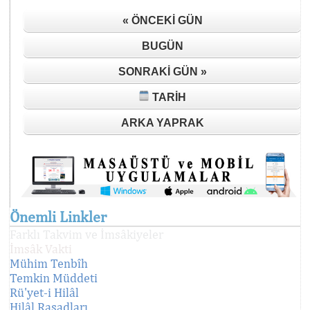
« ÖNCEKI GÜN
BUGÜN
SONRAKI GÜN »
TARIH
ARKA YAPRAK
Önemli Linkler
Farklı Takvim ve İmsâkiyeler
İmsâk Vakti
Mühim Tenbîh
Temkin Müddeti
Rü'yet-i Hilâl
Hilâl Rasadları