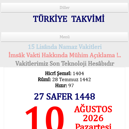
Diller
TÜRKİYE TAKVİMİ
Menü
15 Lisânda Namaz Vakitleri
İmsâk Vakti Hakkında Mühim Açıklama !..
Vakitlerimiz Son Teknoloji Hesâbıdır
Hicrî Şemsî:
1404
Rûmî:
28 Temmuz 1442
Hızır:
97
27 SAFER 1448
10
AĞUSTOS
2026
Pazartesi