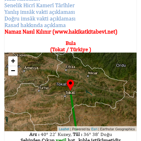
Senelik Hicrî Kamerî Târîhler
Yanlış imsâk vakti açıklaması
Doğru imsâk vakti açıklaması
Rasad hakkında açıklama
Namaz Nasıl Kılınır (www.hakikatkitabevi.net)
Bula
(Tokat / Türkiye )
+
−
Leaflet
| Powered by
Esri
|
Earthstar Geographics
Arz :
40° 22' Kuzey,
Tûl :
36° 38' Doğu
Şehirden Çıkan
yeşil
hat , kıble istikâmetidir.