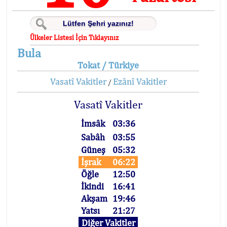
Ülkeler Listesi İçin Tıklayınız
Bula
Tokat / Türkiye
Vasatî Vakitler
Ezânî Vakitler
/
Vasatî Vakitler
İmsâk
03:36
Sabâh
03:55
Güneş
05:32
İşrak
06:22
Öğle
12:50
İkindi
16:41
Akşam
19:46
Yatsı
21:27
Diğer Vakitler