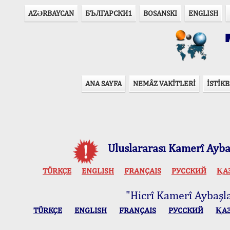
AZӘRBAYCAN
БЪЛГАРСКИ1
BOSANSKI
ENGLISH
T
ANA SAYFA
NEMÂZ VAKİTLERİ
İSTİKB
Uluslararası Kamerî Aybaş
TÜRKÇE
ENGLISH
FRANÇAIS
РУССКИЙ
ҚА
"Hicrî Kamerî Aybaşlar
TÜRKÇE
ENGLISH
FRANÇAIS
РУССКИЙ
ҚА