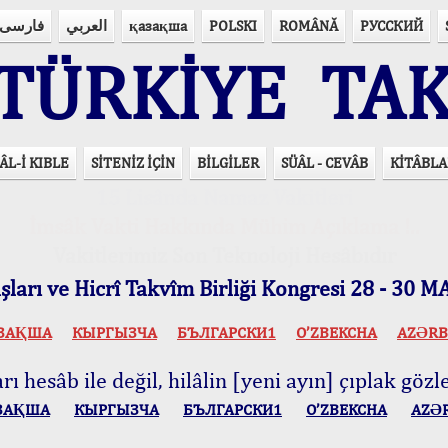
فارسی
العربي
қазақша
POLSKI
ROMÂNĂ
РУССКИЙ
ÜRKİYE TAK
ÂL-İ KIBLE
SİTENİZ İÇİN
BİLGİLER
SÜÂL - CEVÂB
KİTÂBLA
15 Lisânda Namaz Vakitleri
İmsâk Vakti Hakkında Mühim Açıklama !..
Vakitlerimiz Son Teknoloji Hesâbıdır
ları ve Hicrî Takvîm Birliği Kongresi 28 - 30
ЗАҚША
КЫPГЫЗЧA
БЪЛГАРСКИ1
O’ZBEKCHA
AZӘRB
ı hesâb ile değil, hilâlin [yeni ayın] çıplak gözle
ЗАҚША
КЫPГЫЗЧA
БЪЛГАРСКИ1
O’ZBEKCHA
AZӘ