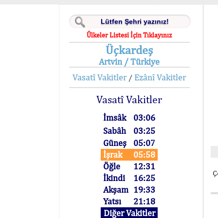
Ülkeler Listesi İçin Tıklayınız
Üçkardeş
Artvin / Türkiye
Vasatî Vakitler
Ezânî Vakitler
/
Vasatî Vakitler
İmsâk
03:06
Sabâh
03:25
Güneş
05:07
İşrak
05:58
Öğle
12:31
Ç
İkindi
16:25
Akşam
19:33
Yatsı
21:18
Diğer Vakitler