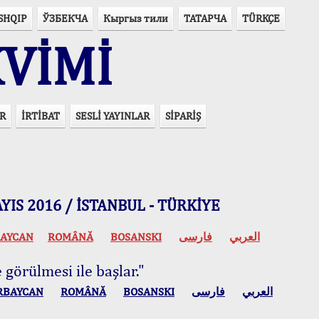
SHQIP
ЎЗБЕКЧА
Кыргыз тили
ТАТАРЧА
TÜRKÇE
VİMİ
R
İRTİBAT
SESLİ YAYINLAR
SİPARİŞ
 MAYIS 2016 / İSTANBUL - TÜRKİYE
AYCAN
ROMÂNĂ
BOSANSKI
فارسی
العربي
 görülmesi ile başlar."
RBAYCAN
ROMÂNĂ
BOSANSKI
فارسی
العربي