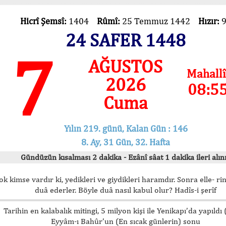
Hicrî Şemsî:
1404
Rûmî:
25 Temmuz 1442
Hızır:
24 SAFER 1448
7
AĞUSTOS
Mahallî
2026
08:5
Cuma
Yılın 219. günü, Kalan Gün : 146
8. Ay, 31 Gün, 32. Hafta
Gündüzün kısalması 2 dakika - Ezânî sâat 1 dakika ileri alını
ok kimse vardır ki, yedikleri ve giydikleri haramdır. Sonra elle- rin
duâ ederler. Böyle duâ nasıl kabul olur? Hadîs-i şerîf
Tarihin en kalabalık mitingi, 5 milyon kişi ile Yenikapı’da yapıldı
Eyyâm-ı Bahûr’un (En sıcak günlerin) sonu