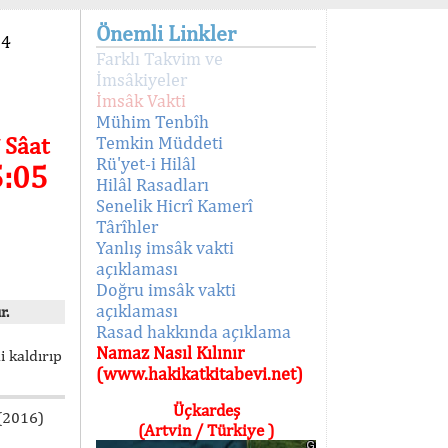
Önemli Linkler
94
Farklı Takvim ve
İmsâkiyeler
İmsâk Vakti
Mühim Tenbîh
 Sâat
Temkin Müddeti
Rü'yet-i Hilâl
5:05
Hilâl Rasadları
Senelik Hicrî Kamerî
Târîhler
Yanlış imsâk vakti
açıklaması
Doğru imsâk vakti
açıklaması
r.
Rasad hakkında açıklama
Namaz Nasıl Kılınır
i kaldırıp
(www.hakikatkitabevi.net)
Üçkardeş
 (2016)
(Artvin / Türkiye )