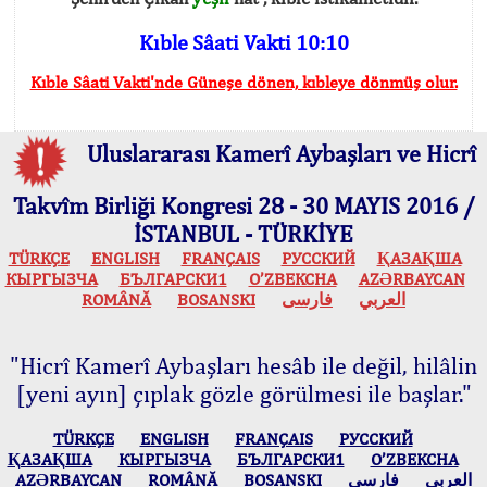
Kıble Sâati Vakti 10:10
Kıble Sâati Vakti'nde Güneşe dönen, kıbleye dönmüş olur.
Uluslararası Kamerî Aybaşları ve Hicrî
Takvîm Birliği Kongresi 28 - 30 MAYIS 2016 /
İSTANBUL - TÜRKİYE
TÜRKÇE
ENGLISH
FRANÇAIS
РУССКИЙ
ҚАЗАҚША
КЫPГЫЗЧA
БЪЛГАРСКИ1
O’ZBEKCHA
AZӘRBAYCAN
ROMÂNĂ
BOSANSKI
فارسی
العربي
"Hicrî Kamerî Aybaşları hesâb ile değil, hilâlin
[yeni ayın] çıplak gözle görülmesi ile başlar."
TÜRKÇE
ENGLISH
FRANÇAIS
РУССКИЙ
ҚАЗАҚША
КЫPГЫЗЧA
БЪЛГАРСКИ1
O’ZBEKCHA
AZӘRBAYCAN
ROMÂNĂ
BOSANSKI
فارسی
العربي