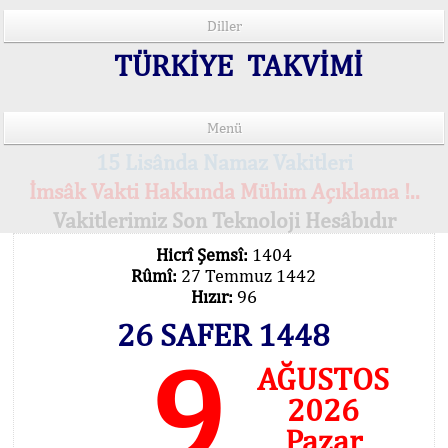
Diller
TÜRKİYE TAKVİMİ
Menü
15 Lisânda Namaz Vakitleri
İmsâk Vakti Hakkında Mühim Açıklama !..
Vakitlerimiz Son Teknoloji Hesâbıdır
Hicrî Şemsî:
1404
Rûmî:
27 Temmuz 1442
Hızır:
96
26 SAFER 1448
9
AĞUSTOS
2026
Pazar