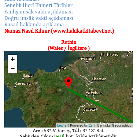
Senelik Hicrî Kamerî Târîhler
Yanlış imsâk vakti açıklaması
Doğru imsâk vakti açıklaması
Rasad hakkında açıklama
Namaz Nasıl Kılınır (www.hakikatkitabevi.net)
Ruthin
(Wales / İngiltere )
+
−
Leaflet
| Powered by
Esri
|
Earthstar Geographics
Arz :
53° 6' Kuzey,
Tûl :
3° 18' Batı
Şehirden Çıkan
yeşil
hat , kıble istikâmetidir.