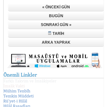
« ÖNCEKI GÜN
BUGÜN
SONRAKI GÜN »
TARIH
ARKA YAPRAK
Önemli Linkler
Farklı Takvim ve İmsâkiyeler
İmsâk Vakti
Mühim Tenbîh
Temkin Müddeti
Rü'yet-i Hilâl
Hilâl Rasadları