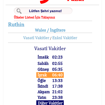
Ülkeler Listesi İçin Tıklayınız
Ruthin
Wales / İngiltere
Vasatî Vakitler
Ezânî Vakitler
/
Vasatî Vakitler
İmsâk
02:23
Sabâh
02:55
Güneş
05:35
İşrak
06:40
Öğle
13:33
İkindi
17:38
Akşam
21:02
Yatsı
23:38
Diğer Vakitler