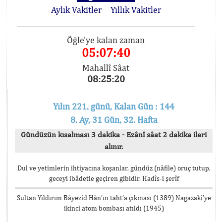
Aylık Vakitler
Yıllık Vakitler
Öğle'ye kalan zaman
05:07:39
Mahallî Sâat
08:25:21
Yılın 221. günü, Kalan Gün : 144
8. Ay, 31 Gün, 32. Hafta
Gündüzün kısalması 3 dakika - Ezânî sâat 2 dakika ileri
alınır.
Dul ve yetimlerin ihtiyacına koşanlar, gündüz (nâfile) oruç tutup,
geceyi ibâdetle geçiren gibidir. Hadîs-i şerîf
Sultan Yıldırım Bâyezid Hân’ın taht’a çıkması (1389) Nagazaki’ye
ikinci atom bombası atıldı (1945)