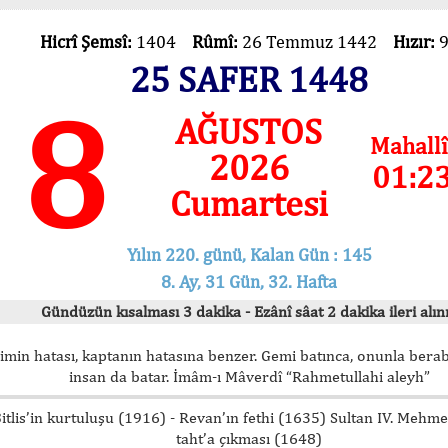
Hicrî Şemsî:
1404
Rûmî:
26 Temmuz 1442
Hızır:
25 SAFER 1448
8
AĞUSTOS
Mahallî
2026
01:2
Cumartesi
Yılın 220. günü, Kalan Gün : 145
8. Ay, 31 Gün, 32. Hafta
Gündüzün kısalması 3 dakika - Ezânî sâat 2 dakika ileri alını
imin hatası, kaptanın hatasına benzer. Gemi batınca, onunla bera
insan da batar. İmâm-ı Mâverdî “Rahmetullahi aleyh”
itlis’in kurtuluşu (1916) - Revan’ın fethi (1635) Sultan IV. Mehm
taht’a çıkması (1648)