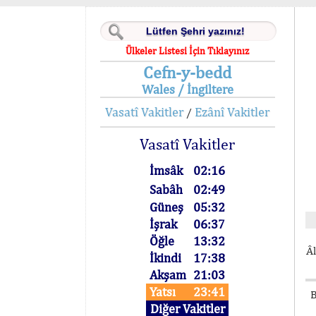
Ülkeler Listesi İçin Tıklayınız
Cefn-y-bedd
Wales / İngiltere
Vasatî Vakitler
Ezânî Vakitler
/
Vasatî Vakitler
İmsâk
02:16
Sabâh
02:49
Güneş
05:32
İşrak
06:37
Öğle
13:32
Âl
İkindi
17:38
Akşam
21:03
Yatsı
23:41
B
Diğer Vakitler