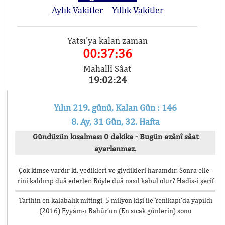
Aylık Vakitler
Yıllık Vakitler
Yatsı'ya kalan zaman
00:37:36
Mahallî Sâat
19:02:24
Yılın 219. günü, Kalan Gün : 146
8. Ay, 31 Gün, 32. Hafta
Gündüzün kısalması 0 dakika - Bugün ezânî sâat
ayarlanmaz.
Çok kimse vardır ki, yedikleri ve giydikleri haramdır. Sonra elle-
rini kaldırıp duâ ederler. Böyle duâ nasıl kabul olur? Hadîs-i şerîf
Tarihin en kalabalık mitingi, 5 milyon kişi ile Yenikapı’da yapıldı
(2016) Eyyâm-ı Bahûr’un (En sıcak günlerin) sonu