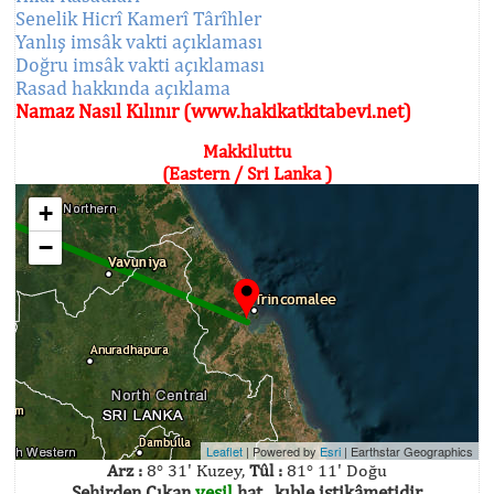
Senelik Hicrî Kamerî Târîhler
Yanlış imsâk vakti açıklaması
Doğru imsâk vakti açıklaması
Rasad hakkında açıklama
Namaz Nasıl Kılınır (www.hakikatkitabevi.net)
Makkiluttu
(Eastern / Sri Lanka )
+
−
Leaflet
| Powered by
Esri
|
Earthstar Geographics
Arz :
8° 31' Kuzey,
Tûl :
81° 11' Doğu
Şehirden Çıkan
yeşil
hat , kıble istikâmetidir.