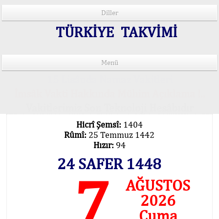
Diller
TÜRKİYE TAKVİMİ
Menü
15 Lisânda Namaz Vakitleri
İmsâk Vakti Hakkında Mühim Açıklama !..
Vakitlerimiz Son Teknoloji Hesâbıdır
Hicrî Şemsî:
1404
Rûmî:
25 Temmuz 1442
Hızır:
94
24 SAFER 1448
7
AĞUSTOS
2026
Cuma