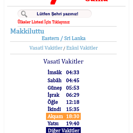
Ülkeler Listesi İçin Tıklayınız
Makkiluttu
Eastern / Sri Lanka
Vasatî Vakitler
Ezânî Vakitler
/
Vasatî Vakitler
İmsâk
04:33
Sabâh
04:45
Güneş
05:53
İşrak
06:29
Öğle
12:18
İkindi
15:35
Akşam
18:30
Yatsı
19:40
Diğer Vakitler