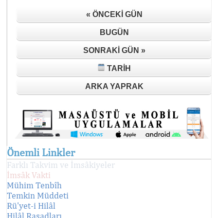
« ÖNCEKI GÜN
BUGÜN
SONRAKI GÜN »
TARIH
ARKA YAPRAK
Önemli Linkler
Farklı Takvim ve İmsâkiyeler
İmsâk Vakti
Mühim Tenbîh
Temkin Müddeti
Rü'yet-i Hilâl
Hilâl Rasadları