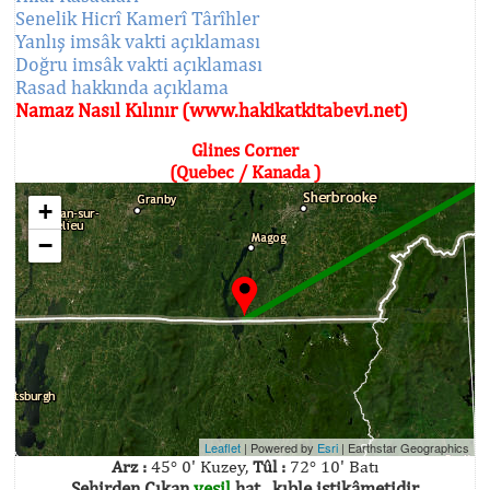
Senelik Hicrî Kamerî Târîhler
Yanlış imsâk vakti açıklaması
Doğru imsâk vakti açıklaması
Rasad hakkında açıklama
Namaz Nasıl Kılınır (www.hakikatkitabevi.net)
Glines Corner
(Quebec / Kanada )
+
−
Leaflet
| Powered by
Esri
|
Earthstar Geographics
Arz :
45° 0' Kuzey,
Tûl :
72° 10' Batı
Şehirden Çıkan
yeşil
hat , kıble istikâmetidir.