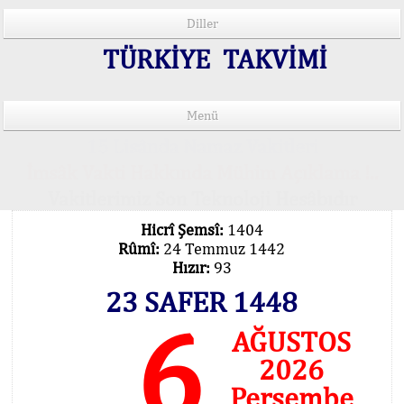
Diller
TÜRKİYE TAKVİMİ
Menü
15 Lisânda Namaz Vakitleri
İmsâk Vakti Hakkında Mühim Açıklama !..
Vakitlerimiz Son Teknoloji Hesâbıdır
Hicrî Şemsî:
1404
Rûmî:
24 Temmuz 1442
Hızır:
93
23 SAFER 1448
6
AĞUSTOS
2026
Perşembe