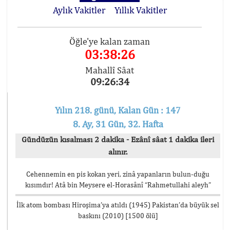
Aylık Vakitler
Yıllık Vakitler
Öğle'ye kalan zaman
03:38:26
Mahallî Sâat
09:26:34
Yılın 218. günü, Kalan Gün : 147
8. Ay, 31 Gün, 32. Hafta
Gündüzün kısalması 2 dakika - Ezânî sâat 1 dakika ileri
alınır.
Cehennemin en pis kokan yeri, zinâ yapanların bulun-duğu
kısımdır! Atâ bin Meysere el-Horasânî “Rahmetullahi aleyh”
İlk atom bombası Hiroşima’ya atıldı (1945) Pakistan’da büyük sel
baskını (2010) [1500 ölü]