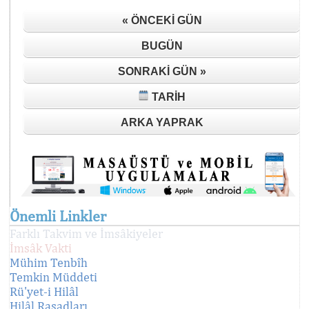
« ÖNCEKI GÜN
BUGÜN
SONRAKI GÜN »
TARIH
ARKA YAPRAK
Önemli Linkler
Farklı Takvim ve İmsâkiyeler
İmsâk Vakti
Mühim Tenbîh
Temkin Müddeti
Rü'yet-i Hilâl
Hilâl Rasadları