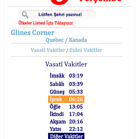
Ülkeler Listesi İçin Tıklayınız
Glines Corner
Quebec / Kanada
Vasatî Vakitler
Ezânî Vakitler
/
Vasatî Vakitler
İmsâk
03:19
Sabâh
03:39
Güneş
05:33
İşrak
06:26
Öğle
13:05
İkindi
17:04
Akşam
20:16
Yatsı
22:12
Diğer Vakitler