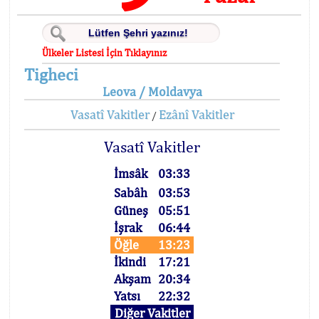
Ülkeler Listesi İçin Tıklayınız
Tigheci
Leova / Moldavya
Vasatî Vakitler
Ezânî Vakitler
/
Vasatî Vakitler
İmsâk
03:33
Sabâh
03:53
Güneş
05:51
İşrak
06:44
Öğle
13:23
İkindi
17:21
Akşam
20:34
Yatsı
22:32
Diğer Vakitler