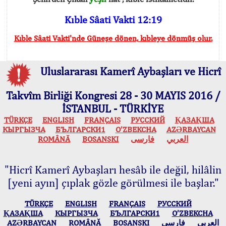
Kıble Sâati Vakti 12:19
Kıble Sâati Vakti'nde Güneşe dönen, kıbleye dönmüş olur.
Uluslararası Kamerî Aybaşları ve Hicrî
Takvîm Birliği Kongresi 28 - 30 MAYIS 2016 /
İSTANBUL - TÜRKİYE
TÜRKÇE
ENGLISH
FRANÇAIS
РУССКИЙ
ҚАЗАҚША
КЫPГЫЗЧA
БЪЛГАРСКИ1
O’ZBEKCHA
AZӘRBAYCAN
ROMÂNĂ
BOSANSKI
فارسی
العربي
"Hicrî Kamerî Aybaşları hesâb ile değil, hilâlin
[yeni ayın] çıplak gözle görülmesi ile başlar."
TÜRKÇE
ENGLISH
FRANÇAIS
РУССКИЙ
ҚАЗАҚША
КЫPГЫЗЧA
БЪЛГАРСКИ1
O’ZBEKCHA
AZӘRBAYCAN
ROMÂNĂ
BOSANSKI
فارسی
العربي