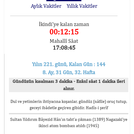
Aylık Vakitler
Yıllık Vakitler
İkindi'ye kalan zaman
00:12:15
Mahallî Sâat
17:08:45
Yılın 221. günü, Kalan Gün : 144
8. Ay, 31 Gün, 32. Hafta
Gündüzün kısalması 3 dakika - Ezânî sâat 1 dakika ileri
alınır.
Dul ve yetimlerin ihtiyacına koşanlar, gündüz (nâfile) oruç tutup,
geceyi ibâdetle geçiren gibidir. Hadîs-i şerîf
Sultan Yıldırım Bâyezid Hân’ın taht’a çıkması (1389) Nagazaki’ye
ikinci atom bombası atıldı (1945)