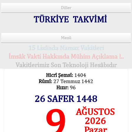
Diller
TÜRKİYE TAKVİMİ
Menü
15 Lisânda Namaz Vakitleri
İmsâk Vakti Hakkında Mühim Açıklama !..
Vakitlerimiz Son Teknoloji Hesâbıdır
Hicrî Şemsî:
1404
Rûmî:
27 Temmuz 1442
Hızır:
96
26 SAFER 1448
9
AĞUSTOS
2026
Pazar