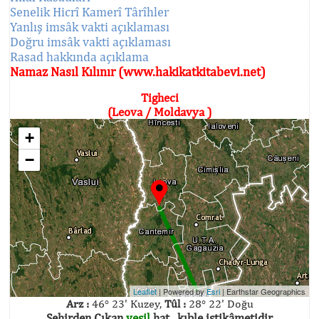
Senelik Hicrî Kamerî Târîhler
Yanlış imsâk vakti açıklaması
Doğru imsâk vakti açıklaması
Rasad hakkında açıklama
Namaz Nasıl Kılınır (www.hakikatkitabevi.net)
Tigheci
(Leova / Moldavya )
+
−
Leaflet
| Powered by
Esri
|
Earthstar Geographics
Arz :
46° 23' Kuzey,
Tûl :
28° 22' Doğu
Şehirden Çıkan
yeşil
hat , kıble istikâmetidir.