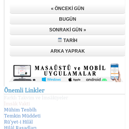
« ÖNCEKI GÜN
BUGÜN
SONRAKI GÜN »
TARIH
ARKA YAPRAK
Önemli Linkler
Farklı Takvim ve İmsâkiyeler
İmsâk Vakti
Mühim Tenbîh
Temkin Müddeti
Rü'yet-i Hilâl
Hilâl Rasadları