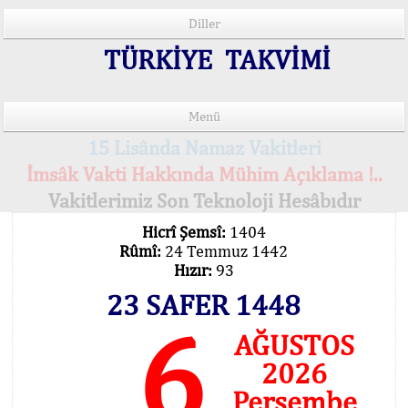
Diller
TÜRKİYE TAKVİMİ
Menü
15 Lisânda Namaz Vakitleri
İmsâk Vakti Hakkında Mühim Açıklama !..
Vakitlerimiz Son Teknoloji Hesâbıdır
Hicrî Şemsî:
1404
Rûmî:
24 Temmuz 1442
Hızır:
93
23 SAFER 1448
6
AĞUSTOS
2026
Perşembe