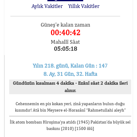
Aylık Vakitler
Yıllık Vakitler
Güneş'e kalan zaman
00:40:41
Mahallî Sâat
05:05:19
Yılın 218. günü, Kalan Gün : 147
8. Ay, 31 Gün, 32. Hafta
Gündüzün kısalması 4 dakika - Ezânî sâat 2 dakika ileri
alınır.
Cehennemin en pis kokan yeri, zinâ yapanların bulun-duğu
kısımdır! Atâ bin Meysere el-Horasânî “Rahmetullahi aleyh”
İlk atom bombası Hiroşima’ya atıldı (1945) Pakistan’da büyük sel
baskını (2010) [1500 ölü]