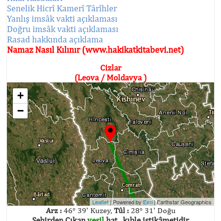
Senelik Hicrî Kamerî Târîhler
Yanlış imsâk vakti açıklaması
Doğru imsâk vakti açıklaması
Rasad hakkında açıklama
Namaz Nasıl Kılınır (www.hakikatkitabevi.net)
Cizlar
(Leova / Moldavya )
+
−
Leaflet
| Powered by
Esri
|
Earthstar Geographics
Arz :
46° 39' Kuzey,
Tûl :
28° 31' Doğu
Şehirden Çıkan
yeşil
hat , kıble istikâmetidir.