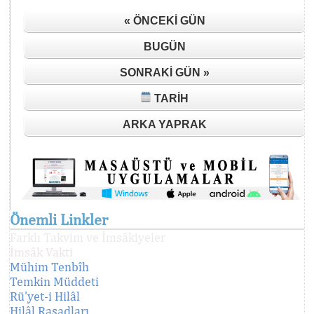
« ÖNCEKI GÜN
BUGÜN
SONRAKI GÜN »
TARIH
ARKA YAPRAK
Önemli Linkler
Farklı Takvim ve İmsâkiyeler
İmsâk Vakti
Mühim Tenbîh
Temkin Müddeti
Rü'yet-i Hilâl
Hilâl Rasadları