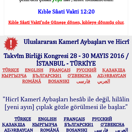
Kıble Sâati Vakti 12:20
Kıble Sâati Vakti'nde Güneşe dönen, kıbleye dönmüş olur.
Uluslararası Kamerî Aybaşları ve Hicrî
Takvîm Birliği Kongresi 28 - 30 MAYIS 2016 /
İSTANBUL - TÜRKİYE
TÜRKÇE
ENGLISH
FRANÇAIS
РУССКИЙ
ҚАЗАҚША
КЫPГЫЗЧA
БЪЛГАРСКИ1
O’ZBEKCHA
AZӘRBAYCAN
ROMÂNĂ
BOSANSKI
فارسی
العربي
"Hicrî Kamerî Aybaşları hesâb ile değil, hilâlin
[yeni ayın] çıplak gözle görülmesi ile başlar."
TÜRKÇE
ENGLISH
FRANÇAIS
РУССКИЙ
ҚАЗАҚША
КЫPГЫЗЧA
БЪЛГАРСКИ1
O’ZBEKCHA
AZӘRBAYCAN
ROMÂNĂ
BOSANSKI
فارسی
العربي