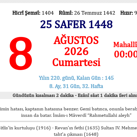
Hicrî Şemsî:
1404
Rûmî:
26 Temmuz 1442
Hızır:
25 SAFER 1448
8
AĞUSTOS
Mahallî
2026
00:0
Cumartesi
Yılın 220. günü, Kalan Gün : 145
8. Ay, 31 Gün, 32. Hafta
Gündüzün kısalması 2 dakika - Ezânî sâat 1 dakika ileri alını
imin hatası, kaptanın hatasına benzer. Gemi batınca, onunla bera
insan da batar. İmâm-ı Mâverdî “Rahmetullahi aleyh”
itlis’in kurtuluşu (1916) - Revan’ın fethi (1635) Sultan IV. Mehm
taht’a çıkması (1648)