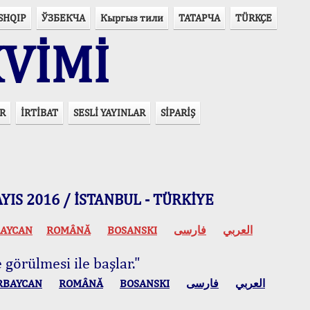
SHQIP
ЎЗБЕКЧА
Кыргыз тили
ТАТАРЧА
TÜRKÇE
VİMİ
R
İRTİBAT
SESLİ YAYINLAR
SİPARİŞ
 MAYIS 2016 / İSTANBUL - TÜRKİYE
AYCAN
ROMÂNĂ
BOSANSKI
فارسی
العربي
 görülmesi ile başlar."
RBAYCAN
ROMÂNĂ
BOSANSKI
فارسی
العربي