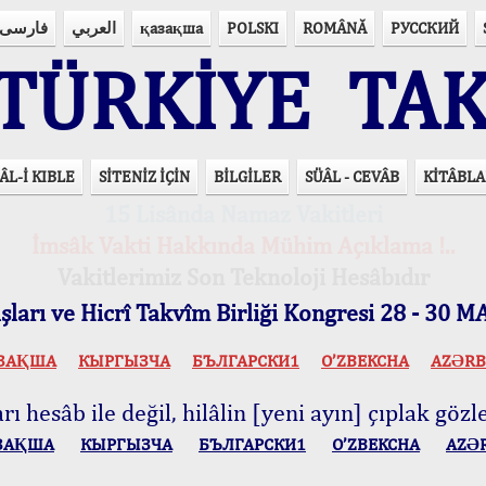
فارسی
العربي
қазақша
POLSKI
ROMÂNĂ
РУССКИЙ
ÜRKİYE TAK
ÂL-İ KIBLE
SİTENİZ İÇİN
BİLGİLER
SÜÂL - CEVÂB
KİTÂBLA
15 Lisânda Namaz Vakitleri
İmsâk Vakti Hakkında Mühim Açıklama !..
Vakitlerimiz Son Teknoloji Hesâbıdır
ları ve Hicrî Takvîm Birliği Kongresi 28 - 30
ЗАҚША
КЫPГЫЗЧA
БЪЛГАРСКИ1
O’ZBEKCHA
AZӘRB
ı hesâb ile değil, hilâlin [yeni ayın] çıplak gözle
ЗАҚША
КЫPГЫЗЧA
БЪЛГАРСКИ1
O’ZBEKCHA
AZӘ