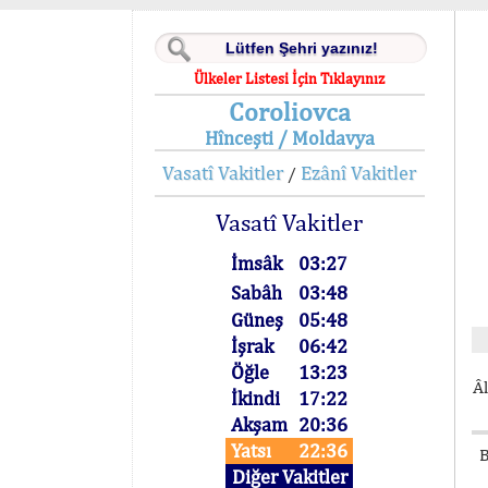
Ülkeler Listesi İçin Tıklayınız
Coroliovca
Hînceşti / Moldavya
Vasatî Vakitler
Ezânî Vakitler
/
Vasatî Vakitler
İmsâk
03:27
Sabâh
03:48
Güneş
05:48
İşrak
06:42
Öğle
13:23
Âl
İkindi
17:22
Akşam
20:36
Yatsı
22:36
B
Diğer Vakitler