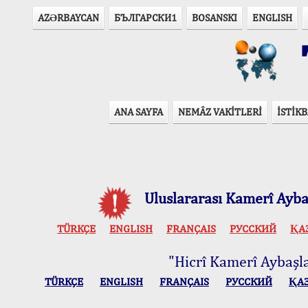
AZӘRBAYCAN
БЪЛГАРСКИ1
BOSANSKI
ENGLISH
T
ANA SAYFA
NEMÂZ VAKİTLERİ
İSTİKB
Uluslararası Kamerî Aybaş
TÜRKÇE
ENGLISH
FRANÇAIS
РУССКИЙ
ҚА
"Hicrî Kamerî Aybaşlar
TÜRKÇE
ENGLISH
FRANÇAIS
РУССКИЙ
ҚА