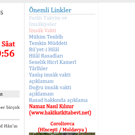
Önemli Linkler
95
Farklı Takvim ve
İmsâkiyeler
İmsâk Vakti
Mühim Tenbîh
 Sâat
Temkin Müddeti
Rü'yet-i Hilâl
0:56
Hilâl Rasadları
Senelik Hicrî Kamerî
Târîhler
Yanlış imsâk vakti
açıklaması
Doğru imsâk vakti
açıklaması
r.
Rasad hakkında açıklama
Namaz Nasıl Kılınır
ber birçok
(www.hakikatkitabevi.net)
Coroliovca
ed Hân’ın
(Hînceşti / Moldavya )