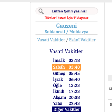
Ülkeler Listesi İçin Tıklayınız
Gauzeni
Soldanesti / Moldavya
Vasatî Vakitler
Ezânî Vakitler
/
Vasatî Vakitler
İmsâk
03:18
Sabâh
03:40
Güneş
05:45
İşrak
06:40
Öğle
13:23
Âl
İkindi
17:23
Akşam
20:38
Yatsı
22:43
B
Diğer Vakitler