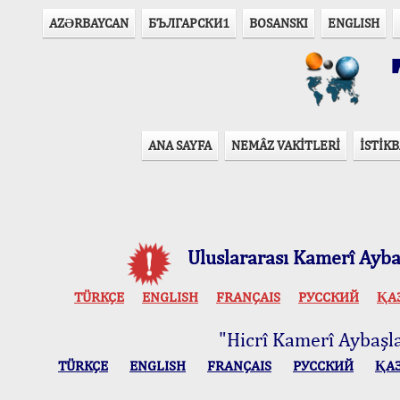
AZӘRBAYCAN
БЪЛГАРСКИ1
BOSANSKI
ENGLISH
T
ANA SAYFA
NEMÂZ VAKİTLERİ
İSTİKB
Uluslararası Kamerî Aybaş
TÜRKÇE
ENGLISH
FRANÇAIS
РУССКИЙ
ҚА
"Hicrî Kamerî Aybaşlar
TÜRKÇE
ENGLISH
FRANÇAIS
РУССКИЙ
ҚА