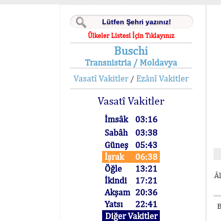
Ülkeler Listesi İçin Tıklayınız
Buschi
Transnistria / Moldavya
Vasatî Vakitler
Ezânî Vakitler
/
Vasatî Vakitler
İmsâk
03:16
Sabâh
03:38
Güneş
05:43
İşrak
06:38
Öğle
13:21
Âl
İkindi
17:21
Akşam
20:36
Yatsı
22:41
B
Diğer Vakitler