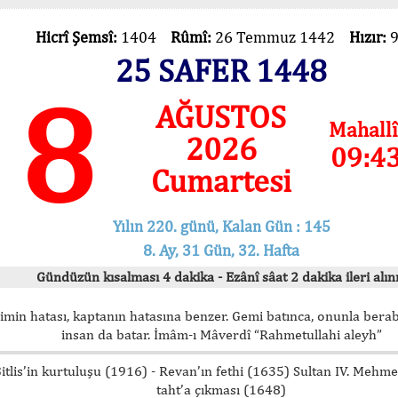
Hicrî Şemsî:
1404
Rûmî:
26 Temmuz 1442
Hızır:
25 SAFER 1448
8
AĞUSTOS
Mahallî
2026
09:4
Cumartesi
Yılın 220. günü, Kalan Gün : 145
8. Ay, 31 Gün, 32. Hafta
Gündüzün kısalması 4 dakika - Ezânî sâat 2 dakika ileri alını
imin hatası, kaptanın hatasına benzer. Gemi batınca, onunla bera
insan da batar. İmâm-ı Mâverdî “Rahmetullahi aleyh”
itlis’in kurtuluşu (1916) - Revan’ın fethi (1635) Sultan IV. Mehm
taht’a çıkması (1648)