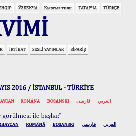
SHQIP
ЎЗБЕКЧА
Кыргыз тили
ТАТАРЧА
TÜRKÇE
VİMİ
R
İRTİBAT
SESLİ YAYINLAR
SİPARİŞ
 MAYIS 2016 / İSTANBUL - TÜRKİYE
AYCAN
ROMÂNĂ
BOSANSKI
فارسی
العربي
 görülmesi ile başlar."
RBAYCAN
ROMÂNĂ
BOSANSKI
فارسی
العربي