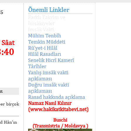
Önemli Linkler
95
Farklı Takvim ve
İmsâkiyeler
İmsâk Vakti
Mühim Tenbîh
 Sâat
Temkin Müddeti
Rü'yet-i Hilâl
3:41
Hilâl Rasadları
Senelik Hicrî Kamerî
Târîhler
Yanlış imsâk vakti
açıklaması
Doğru imsâk vakti
açıklaması
r.
Rasad hakkında açıklama
Namaz Nasıl Kılınır
ber birçok
(www.hakikatkitabevi.net)
Buschi
ed Hân’ın
(Transnistria / Moldavya )