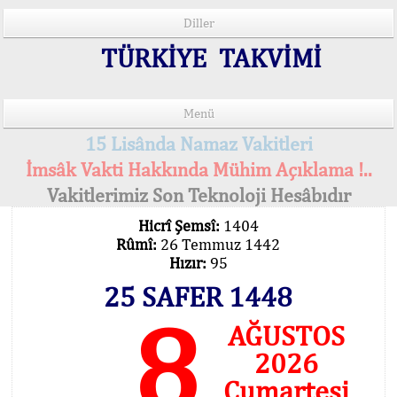
Diller
TÜRKİYE TAKVİMİ
Menü
15 Lisânda Namaz Vakitleri
İmsâk Vakti Hakkında Mühim Açıklama !..
Vakitlerimiz Son Teknoloji Hesâbıdır
Hicrî Şemsî:
1404
Rûmî:
26 Temmuz 1442
Hızır:
95
25 SAFER 1448
8
AĞUSTOS
2026
Cumartesi