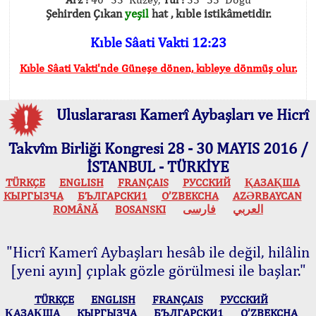
Şehirden Çıkan
yeşil
hat , kıble istikâmetidir.
Kıble Sâati Vakti 12:23
Kıble Sâati Vakti'nde Güneşe dönen, kıbleye dönmüş olur.
Uluslararası Kamerî Aybaşları ve Hicrî
Takvîm Birliği Kongresi 28 - 30 MAYIS 2016 /
İSTANBUL - TÜRKİYE
TÜRKÇE
ENGLISH
FRANÇAIS
РУССКИЙ
ҚАЗАҚША
КЫPГЫЗЧA
БЪЛГАРСКИ1
O’ZBEKCHA
AZӘRBAYCAN
ROMÂNĂ
BOSANSKI
فارسی
العربي
"Hicrî Kamerî Aybaşları hesâb ile değil, hilâlin
[yeni ayın] çıplak gözle görülmesi ile başlar."
TÜRKÇE
ENGLISH
FRANÇAIS
РУССКИЙ
ҚАЗАҚША
КЫPГЫЗЧA
БЪЛГАРСКИ1
O’ZBEKCHA