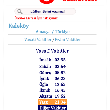
Ülkeler Listesi İçin Tıklayınız
Kaleköy
Amasya / Türkiye
Vasatî Vakitler
Ezânî Vakitler
/
Vasatî Vakitler
İmsâk
03:35
Sabâh
03:54
Güneş
05:32
İşrak
06:23
Öğle
12:53
İkindi
16:45
Akşam
19:52
Yatsı
21:34
Diğer Vakitler