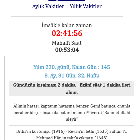
Aylık Vakitler
Yıllık Vakitler
İmsâk'e kalan zaman
02:41:56
Mahallî Sâat
00:53:04
Yılın 220. günü, Kalan Gün : 145
8. Ay, 31 Gün, 32. Hafta
Gündüzün kısalması 2 dakika - Ezânî sâat 1 dakika ileri
alınır.
Âlimin hatası, kaptanın hatasına benzer. Gemi batınca, onunla
beraber birçok insan da batar. İmâm-ı Mâverdî “Rahmetullahi
aleyh”
Bitlis’in kurtuluşu (1916) - Revan’ın fethi (1635) Sultan IV.
Mehmed Hân’ın taht’a çıkması (1648)