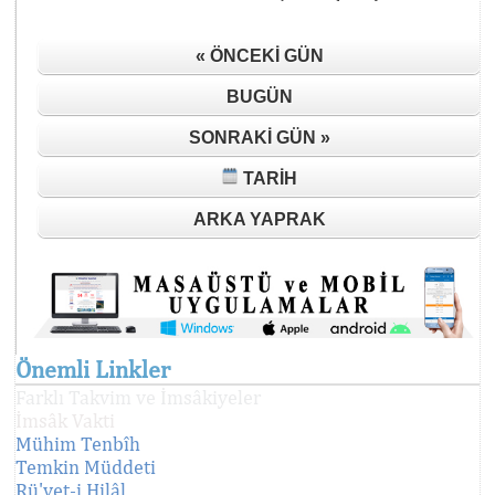
« ÖNCEKI GÜN
BUGÜN
SONRAKI GÜN »
TARIH
ARKA YAPRAK
Önemli Linkler
Farklı Takvim ve İmsâkiyeler
İmsâk Vakti
Mühim Tenbîh
Temkin Müddeti
Rü'yet-i Hilâl