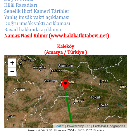
Hilâl Rasadları
Senelik Hicrî Kamerî Târîhler
Yanlış imsâk vakti açıklaması
Doğru imsâk vakti açıklaması
Rasad hakkında açıklama
Namaz Nasıl Kılınır (www.hakikatkitabevi.net)
Kaleköy
(Amasya / Türkiye )
+
−
Leaflet
| Powered by
Esri
|
Earthstar Geographics
Arz :
40° 33' Kuzey,
Tûl :
35° 55' Doğu