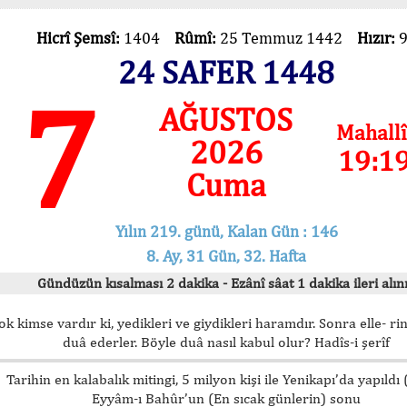
Hicrî Şemsî:
1404
Rûmî:
25 Temmuz 1442
Hızır:
24 SAFER 1448
7
AĞUSTOS
Mahallî
2026
19:1
Cuma
Yılın 219. günü, Kalan Gün : 146
8. Ay, 31 Gün, 32. Hafta
Gündüzün kısalması 2 dakika - Ezânî sâat 1 dakika ileri alını
ok kimse vardır ki, yedikleri ve giydikleri haramdır. Sonra elle- rin
duâ ederler. Böyle duâ nasıl kabul olur? Hadîs-i şerîf
Tarihin en kalabalık mitingi, 5 milyon kişi ile Yenikapı’da yapıldı
Eyyâm-ı Bahûr’un (En sıcak günlerin) sonu