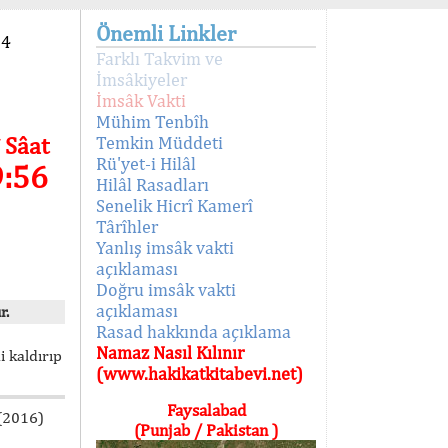
Önemli Linkler
94
Farklı Takvim ve
İmsâkiyeler
İmsâk Vakti
Mühim Tenbîh
 Sâat
Temkin Müddeti
Rü'yet-i Hilâl
9:56
Hilâl Rasadları
Senelik Hicrî Kamerî
Târîhler
Yanlış imsâk vakti
açıklaması
Doğru imsâk vakti
açıklaması
r.
Rasad hakkında açıklama
Namaz Nasıl Kılınır
i kaldırıp
(www.hakikatkitabevi.net)
Faysalabad
 (2016)
(Punjab / Pakistan )