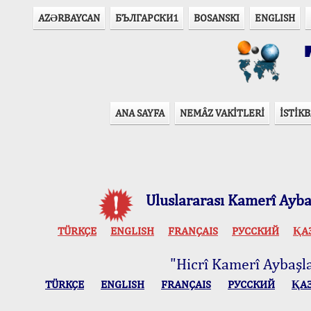
AZӘRBAYCAN
БЪЛГАРСКИ1
BOSANSKI
ENGLISH
T
ANA SAYFA
NEMÂZ VAKİTLERİ
İSTİKB
Uluslararası Kamerî Aybaş
TÜRKÇE
ENGLISH
FRANÇAIS
РУССКИЙ
ҚА
"Hicrî Kamerî Aybaşlar
TÜRKÇE
ENGLISH
FRANÇAIS
РУССКИЙ
ҚА