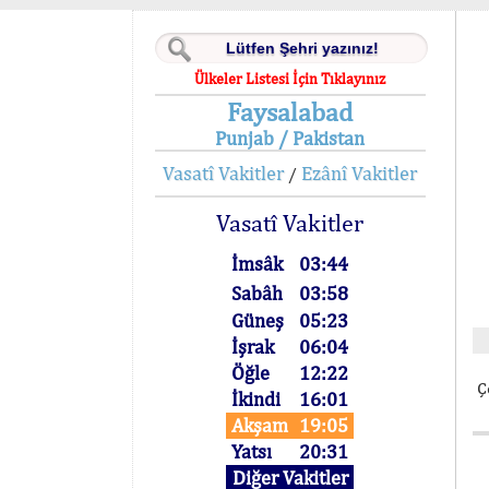
Ülkeler Listesi İçin Tıklayınız
Faysalabad
Punjab / Pakistan
Vasatî Vakitler
Ezânî Vakitler
/
Vasatî Vakitler
İmsâk
03:44
Sabâh
03:58
Güneş
05:23
İşrak
06:04
Öğle
12:22
Ç
İkindi
16:01
Akşam
19:05
Yatsı
20:31
Diğer Vakitler