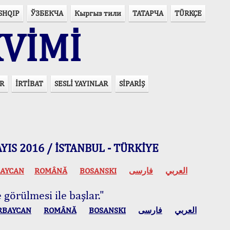
SHQIP
ЎЗБЕКЧА
Кыргыз тили
ТАТАРЧА
TÜRKÇE
VİMİ
R
İRTİBAT
SESLİ YAYINLAR
SİPARİŞ
 MAYIS 2016 / İSTANBUL - TÜRKİYE
AYCAN
ROMÂNĂ
BOSANSKI
فارسی
العربي
 görülmesi ile başlar."
RBAYCAN
ROMÂNĂ
BOSANSKI
فارسی
العربي