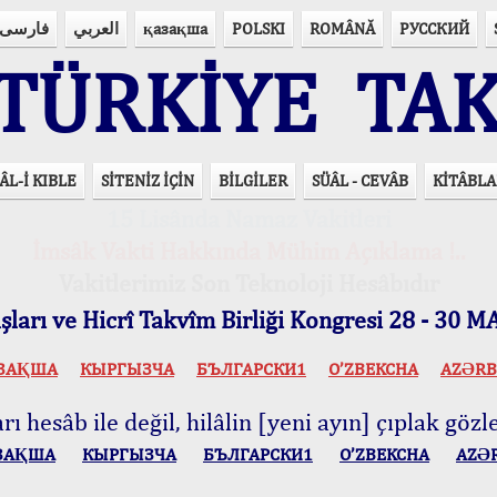
فارسی
العربي
қазақша
POLSKI
ROMÂNĂ
РУССКИЙ
ÜRKİYE TAK
ÂL-İ KIBLE
SİTENİZ İÇİN
BİLGİLER
SÜÂL - CEVÂB
KİTÂBLA
15 Lisânda Namaz Vakitleri
İmsâk Vakti Hakkında Mühim Açıklama !..
Vakitlerimiz Son Teknoloji Hesâbıdır
ları ve Hicrî Takvîm Birliği Kongresi 28 - 30
ЗАҚША
КЫPГЫЗЧA
БЪЛГАРСКИ1
O’ZBEKCHA
AZӘRB
ı hesâb ile değil, hilâlin [yeni ayın] çıplak gözle
ЗАҚША
КЫPГЫЗЧA
БЪЛГАРСКИ1
O’ZBEKCHA
AZӘ