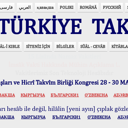
فارسی
العربي
қазақша
POLSKI
ROMÂNĂ
РУССКИЙ
ÜRKİYE TAK
ÂL-İ KIBLE
SİTENİZ İÇİN
BİLGİLER
SÜÂL - CEVÂB
KİTÂBLA
15 Lisânda Namaz Vakitleri
İmsâk Vakti Hakkında Mühim Açıklama !..
Vakitlerimiz Son Teknoloji Hesâbıdır
ları ve Hicrî Takvîm Birliği Kongresi 28 - 30
ЗАҚША
КЫPГЫЗЧA
БЪЛГАРСКИ1
O’ZBEKCHA
AZӘRB
ı hesâb ile değil, hilâlin [yeni ayın] çıplak gözle
ЗАҚША
КЫPГЫЗЧA
БЪЛГАРСКИ1
O’ZBEKCHA
AZӘ