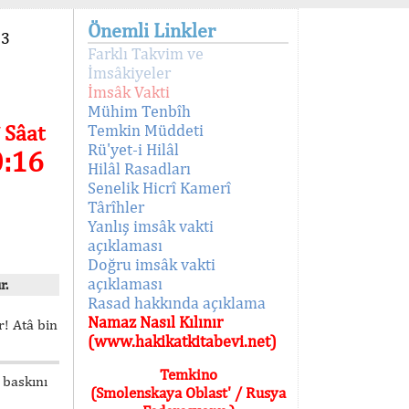
Önemli Linkler
93
Farklı Takvim ve
İmsâkiyeler
İmsâk Vakti
Mühim Tenbîh
 Sâat
Temkin Müddeti
Rü'yet-i Hilâl
0:16
Hilâl Rasadları
Senelik Hicrî Kamerî
Târîhler
Yanlış imsâk vakti
açıklaması
Doğru imsâk vakti
açıklaması
r.
Rasad hakkında açıklama
Namaz Nasıl Kılınır
! Atâ bin
(www.hakikatkitabevi.net)
Temkino
 baskını
(Smolenskaya Oblast' / Rusya