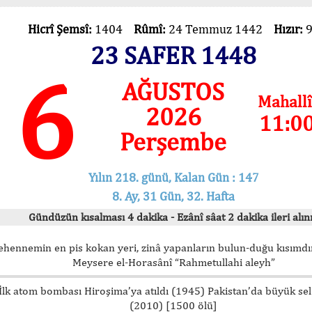
Hicrî Şemsî:
1404
Rûmî:
24 Temmuz 1442
Hızır:
23 SAFER 1448
6
AĞUSTOS
Mahallî
2026
11:0
Perşembe
Yılın 218. günü, Kalan Gün : 147
8. Ay, 31 Gün, 32. Hafta
Gündüzün kısalması 4 dakika - Ezânî sâat 2 dakika ileri alını
ehennemin en pis kokan yeri, zinâ yapanların bulun-duğu kısımdır
Meysere el-Horasânî “Rahmetullahi aleyh”
İlk atom bombası Hiroşima’ya atıldı (1945) Pakistan’da büyük sel
(2010) [1500 ölü]