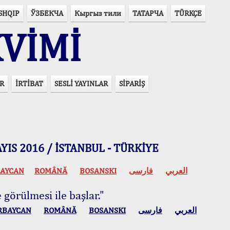
SHQIP
ЎЗБЕКЧА
Кыргыз тили
ТАТАРЧА
TÜRKÇE
VİMİ
R
İRTİBAT
SESLİ YAYINLAR
SİPARİŞ
 MAYIS 2016 / İSTANBUL - TÜRKİYE
AYCAN
ROMÂNĂ
BOSANSKI
فارسی
العربي
 görülmesi ile başlar."
RBAYCAN
ROMÂNĂ
BOSANSKI
فارسی
العربي