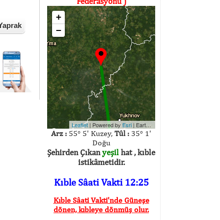
Federasyonu )
+
Yaprak
−
Leaflet
| Powered by
Esri
|
Earthstar Geographics
Arz :
55° 5' Kuzey,
Tûl :
35° 1'
Doğu
Şehirden Çıkan
yeşil
hat , kıble
istikâmetidir.
Kıble Sâati Vakti 12:25
Kıble Sâati Vakti'nde Güneşe
dönen, kıbleye dönmüş olur.