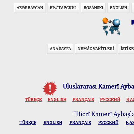
AZӘRBAYCAN
БЪЛГАРСКИ1
BOSANSKI
ENGLISH
T
ANA SAYFA
NEMÂZ VAKİTLERİ
İSTİKB
Uluslararası Kamerî Aybaş
TÜRKÇE
ENGLISH
FRANÇAIS
РУССКИЙ
ҚА
"Hicrî Kamerî Aybaşlar
TÜRKÇE
ENGLISH
FRANÇAIS
РУССКИЙ
ҚА