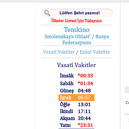
Ülkeler Listesi İçin Tıklayınız
Temkino
Smolenskaya Oblast' / Rusya
Federasyonu
Vasatî Vakitler
Ezânî Vakitler
/
Vasatî Vakitler
İmsâk
*00:33
Sabâh
*01:34
Güneş
04:48
İşrak
05:57
C
Öğle
13:01
İkindi
17:11
Akşam
20:44
Yatsı
*23:31