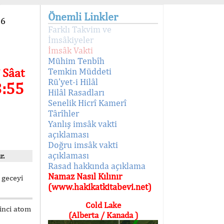
Önemli Linkler
96
Farklı Takvim ve
İmsâkiyeler
İmsâk Vakti
Mühim Tenbîh
 Sâat
Temkin Müddeti
Rü'yet-i Hilâl
3:55
Hilâl Rasadları
Senelik Hicrî Kamerî
Târîhler
Yanlış imsâk vakti
açıklaması
Doğru imsâk vakti
açıklaması
r.
Rasad hakkında açıklama
Namaz Nasıl Kılınır
 geceyi
(www.hakikatkitabevi.net)
Cold Lake
kinci atom
(Alberta / Kanada )