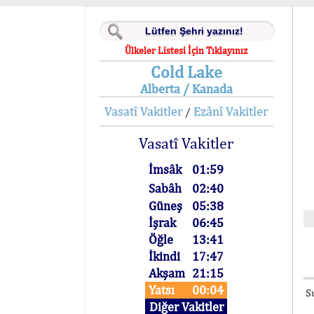
Ülkeler Listesi İçin Tıklayınız
Cold Lake
Alberta / Kanada
Vasatî Vakitler
Ezânî Vakitler
/
Vasatî Vakitler
İmsâk
01:59
Sabâh
02:40
Güneş
05:38
İşrak
06:45
Öğle
13:41
İkindi
17:47
Akşam
21:15
Yatsı
00:04
S
Diğer Vakitler