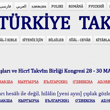
فارسی
العربي
қазақша
POLSKI
ROMÂNĂ
РУССКИЙ
ÜRKİYE TAK
ÂL-İ KIBLE
SİTENİZ İÇİN
BİLGİLER
SÜÂL - CEVÂB
KİTÂBLA
15 Lisânda Namaz Vakitleri
İmsâk Vakti Hakkında Mühim Açıklama !..
Vakitlerimiz Son Teknoloji Hesâbıdır
ları ve Hicrî Takvîm Birliği Kongresi 28 - 30
ЗАҚША
КЫPГЫЗЧA
БЪЛГАРСКИ1
O’ZBEKCHA
AZӘRB
ı hesâb ile değil, hilâlin [yeni ayın] çıplak gözle
ЗАҚША
КЫPГЫЗЧA
БЪЛГАРСКИ1
O’ZBEKCHA
AZӘ