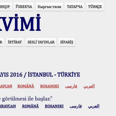
SHQIP
ЎЗБЕКЧА
Кыргыз тили
ТАТАРЧА
TÜRKÇE
VİMİ
R
İRTİBAT
SESLİ YAYINLAR
SİPARİŞ
 MAYIS 2016 / İSTANBUL - TÜRKİYE
AYCAN
ROMÂNĂ
BOSANSKI
فارسی
العربي
 görülmesi ile başlar."
RBAYCAN
ROMÂNĂ
BOSANSKI
فارسی
العربي