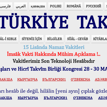
فارسی
العربي
қазақша
POLSKI
ROMÂNĂ
РУССКИЙ
ÜRKİYE TAK
ÂL-İ KIBLE
SİTENİZ İÇİN
BİLGİLER
SÜÂL - CEVÂB
KİTÂBLA
15 Lisânda Namaz Vakitleri
İmsâk Vakti Hakkında Mühim Açıklama !..
Vakitlerimiz Son Teknoloji Hesâbıdır
ları ve Hicrî Takvîm Birliği Kongresi 28 - 30
ЗАҚША
КЫPГЫЗЧA
БЪЛГАРСКИ1
O’ZBEKCHA
AZӘRB
ı hesâb ile değil, hilâlin [yeni ayın] çıplak gözle
ЗАҚША
КЫPГЫЗЧA
БЪЛГАРСКИ1
O’ZBEKCHA
AZӘ