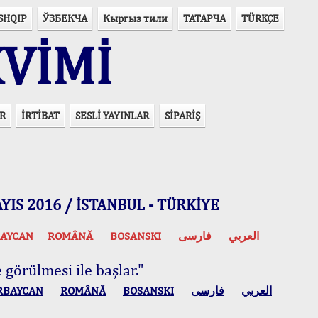
SHQIP
ЎЗБЕКЧА
Кыргыз тили
ТАТАРЧА
TÜRKÇE
VİMİ
R
İRTİBAT
SESLİ YAYINLAR
SİPARİŞ
 MAYIS 2016 / İSTANBUL - TÜRKİYE
AYCAN
ROMÂNĂ
BOSANSKI
فارسی
العربي
 görülmesi ile başlar."
RBAYCAN
ROMÂNĂ
BOSANSKI
فارسی
العربي