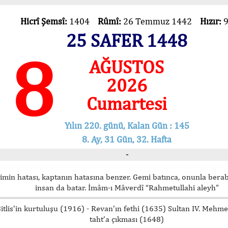
Hicrî Şemsî:
1404
Rûmî:
26 Temmuz 1442
Hızır:
25 SAFER 1448
8
AĞUSTOS
2026
Cumartesi
Yılın 220. günü, Kalan Gün : 145
8. Ay, 31 Gün, 32. Hafta
-
imin hatası, kaptanın hatasına benzer. Gemi batınca, onunla bera
insan da batar. İmâm-ı Mâverdî “Rahmetullahi aleyh”
itlis’in kurtuluşu (1916) - Revan’ın fethi (1635) Sultan IV. Mehm
taht’a çıkması (1648)