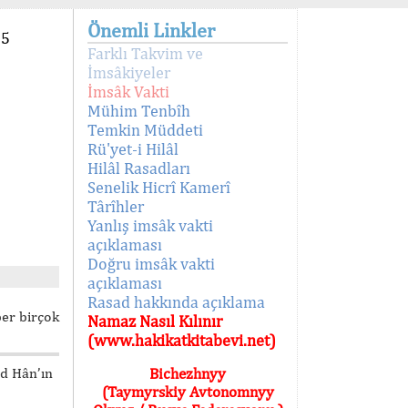
Önemli Linkler
95
Farklı Takvim ve
İmsâkiyeler
İmsâk Vakti
Mühim Tenbîh
Temkin Müddeti
Rü'yet-i Hilâl
Hilâl Rasadları
Senelik Hicrî Kamerî
Târîhler
Yanlış imsâk vakti
açıklaması
Doğru imsâk vakti
açıklaması
Rasad hakkında açıklama
ber birçok
Namaz Nasıl Kılınır
(www.hakikatkitabevi.net)
ed Hân’ın
Bichezhnyy
(Taymyrskiy Avtonomnyy