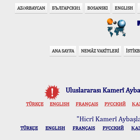
AZӘRBAYCAN
БЪЛГАРСКИ1
BOSANSKI
ENGLISH
T
ANA SAYFA
NEMÂZ VAKİTLERİ
İSTİKB
Uluslararası Kamerî Aybaş
TÜRKÇE
ENGLISH
FRANÇAIS
РУССКИЙ
ҚА
"Hicrî Kamerî Aybaşlar
TÜRKÇE
ENGLISH
FRANÇAIS
РУССКИЙ
ҚА