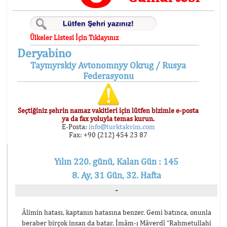
Ülkeler Listesi İçin Tıklayınız
Deryabino
Taymyrskiy Avtonomnyy Okrug / Rusya
Federasyonu
Seçtiğiniz şehrin namaz vakitleri için lütfen bizimle e-posta
ya da fax yoluyla temas kurun.
E-Posta:
info@turktakvim.com
Fax: +90 (212) 454 23 87
Yılın 220. günü, Kalan Gün : 145
8. Ay, 31 Gün, 32. Hafta
-
Âlimin hatası, kaptanın hatasına benzer. Gemi batınca, onunla
beraber birçok insan da batar. İmâm-ı Mâverdî “Rahmetullahi