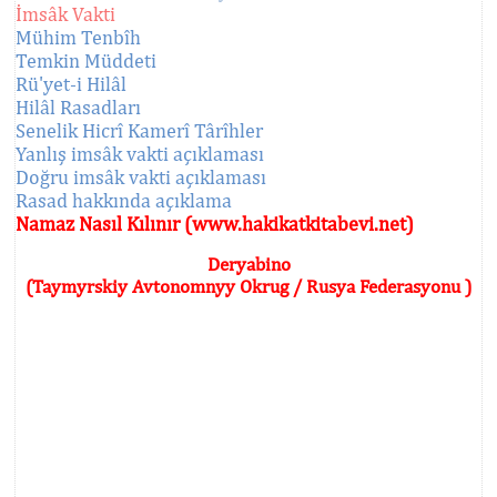
İmsâk Vakti
Mühim Tenbîh
Temkin Müddeti
Rü'yet-i Hilâl
Hilâl Rasadları
Senelik Hicrî Kamerî Târîhler
Yanlış imsâk vakti açıklaması
Doğru imsâk vakti açıklaması
Rasad hakkında açıklama
Namaz Nasıl Kılınır (www.hakikatkitabevi.net)
Deryabino
(Taymyrskiy Avtonomnyy Okrug / Rusya Federasyonu )