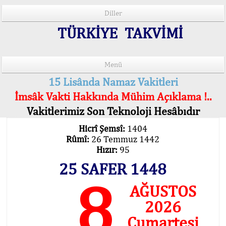
Diller
TÜRKİYE TAKVİMİ
Menü
15 Lisânda Namaz Vakitleri
İmsâk Vakti Hakkında Mühim Açıklama !..
Vakitlerimiz Son Teknoloji Hesâbıdır
Hicrî Şemsî:
1404
Rûmî:
26 Temmuz 1442
Hızır:
95
25 SAFER 1448
8
AĞUSTOS
2026
Cumartesi