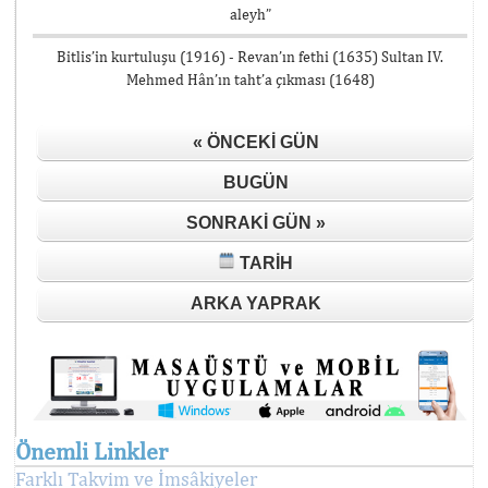
aleyh”
Bitlis’in kurtuluşu (1916) - Revan’ın fethi (1635) Sultan IV.
Mehmed Hân’ın taht’a çıkması (1648)
« ÖNCEKI GÜN
BUGÜN
SONRAKI GÜN »
TARIH
ARKA YAPRAK
Önemli Linkler
Farklı Takvim ve İmsâkiyeler