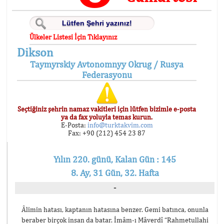
Ülkeler Listesi İçin Tıklayınız
Dikson
Taymyrskiy Avtonomnyy Okrug / Rusya
Federasyonu
Seçtiğiniz şehrin namaz vakitleri için lütfen bizimle e-posta
ya da fax yoluyla temas kurun.
E-Posta:
info@turktakvim.com
Fax: +90 (212) 454 23 87
Yılın 220. günü, Kalan Gün : 145
8. Ay, 31 Gün, 32. Hafta
-
Âlimin hatası, kaptanın hatasına benzer. Gemi batınca, onunla
beraber birçok insan da batar. İmâm-ı Mâverdî “Rahmetullahi