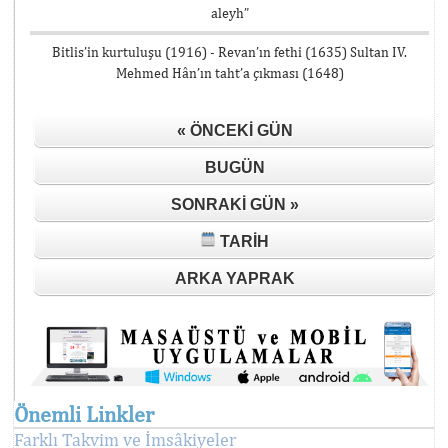
aleyh”
Bitlis’in kurtuluşu (1916) - Revan’ın fethi (1635) Sultan IV.
Mehmed Hân’ın taht’a çıkması (1648)
« ÖNCEKI GÜN
BUGÜN
SONRAKI GÜN »
TARIH
ARKA YAPRAK
Önemli Linkler
Farklı Takvim ve İmsâkiyeler