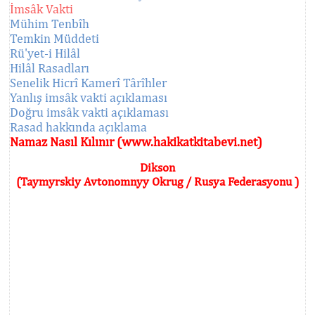
İmsâk Vakti
Mühim Tenbîh
Temkin Müddeti
Rü'yet-i Hilâl
Hilâl Rasadları
Senelik Hicrî Kamerî Târîhler
Yanlış imsâk vakti açıklaması
Doğru imsâk vakti açıklaması
Rasad hakkında açıklama
Namaz Nasıl Kılınır (www.hakikatkitabevi.net)
Dikson
(Taymyrskiy Avtonomnyy Okrug / Rusya Federasyonu )