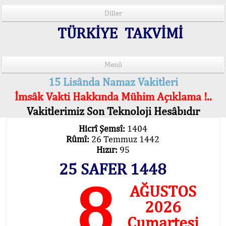
Diller
TÜRKİYE TAKVİMİ
Menü
15 Lisânda Namaz Vakitleri
İmsâk Vakti Hakkında Mühim Açıklama !..
Vakitlerimiz Son Teknoloji Hesâbıdır
Hicrî Şemsî:
1404
Rûmî:
26 Temmuz 1442
Hızır:
95
25 SAFER 1448
8
AĞUSTOS
2026
Cumartesi