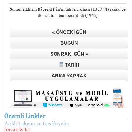
Sultan Yıldırım Bâyezid Hân’ın taht’a çıkması (1389) Nagazaki’ye
ikinci atom bombası atıldı (1945)
« ÖNCEKI GÜN
BUGÜN
SONRAKI GÜN »
TARIH
ARKA YAPRAK
Önemli Linkler
Farklı Takvim ve İmsâkiyeler
İmsâk Vakti