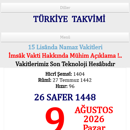
Diller
TÜRKİYE TAKVİMİ
Menü
15 Lisânda Namaz Vakitleri
İmsâk Vakti Hakkında Mühim Açıklama !..
Vakitlerimiz Son Teknoloji Hesâbıdır
Hicrî Şemsî:
1404
Rûmî:
27 Temmuz 1442
Hızır:
96
26 SAFER 1448
9
AĞUSTOS
2026
Pazar