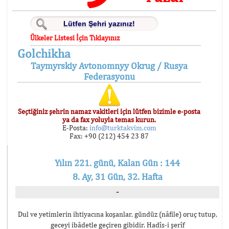
Ülkeler Listesi İçin Tıklayınız
Golchikha
Taymyrskiy Avtonomnyy Okrug / Rusya
Federasyonu
Seçtiğiniz şehrin namaz vakitleri için lütfen bizimle e-posta
ya da fax yoluyla temas kurun.
E-Posta:
info@turktakvim.com
Fax: +90 (212) 454 23 87
Yılın 221. günü, Kalan Gün : 144
8. Ay, 31 Gün, 32. Hafta
-
Dul ve yetimlerin ihtiyacına koşanlar, gündüz (nâfile) oruç tutup,
geceyi ibâdetle geçiren gibidir. Hadîs-i şerîf