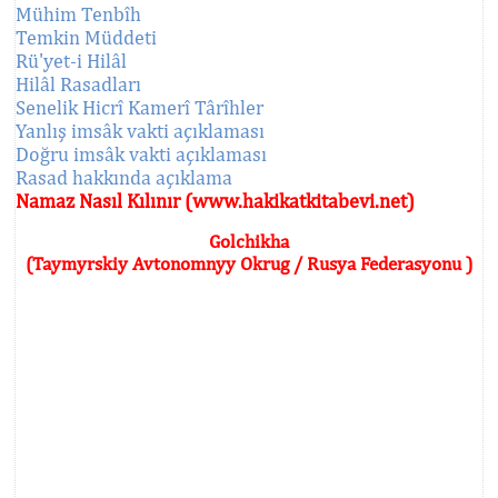
Mühim Tenbîh
Temkin Müddeti
Rü'yet-i Hilâl
Hilâl Rasadları
Senelik Hicrî Kamerî Târîhler
Yanlış imsâk vakti açıklaması
Doğru imsâk vakti açıklaması
Rasad hakkında açıklama
Namaz Nasıl Kılınır (www.hakikatkitabevi.net)
Golchikha
(Taymyrskiy Avtonomnyy Okrug / Rusya Federasyonu )