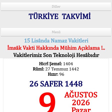
Diller
TÜRKİYE TAKVİMİ
Menü
15 Lisânda Namaz Vakitleri
İmsâk Vakti Hakkında Mühim Açıklama !..
Vakitlerimiz Son Teknoloji Hesâbıdır
Hicrî Şemsî:
1404
Rûmî:
27 Temmuz 1442
Hızır:
96
26 SAFER 1448
9
AĞUSTOS
2026
Pazar