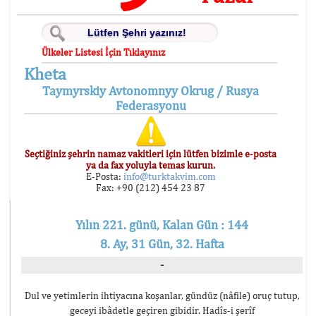
Ülkeler Listesi İçin Tıklayınız
Kheta
Taymyrskiy Avtonomnyy Okrug / Rusya
Federasyonu
Seçtiğiniz şehrin namaz vakitleri için lütfen bizimle e-posta
ya da fax yoluyla temas kurun.
E-Posta:
info@turktakvim.com
Fax: +90 (212) 454 23 87
Yılın 221. günü, Kalan Gün : 144
8. Ay, 31 Gün, 32. Hafta
-
Dul ve yetimlerin ihtiyacına koşanlar, gündüz (nâfile) oruç tutup,
geceyi ibâdetle geçiren gibidir. Hadîs-i şerîf