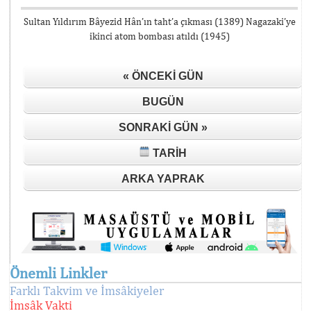
Sultan Yıldırım Bâyezid Hân’ın taht’a çıkması (1389) Nagazaki’ye
ikinci atom bombası atıldı (1945)
« ÖNCEKI GÜN
BUGÜN
SONRAKI GÜN »
TARIH
ARKA YAPRAK
Önemli Linkler
Farklı Takvim ve İmsâkiyeler
İmsâk Vakti