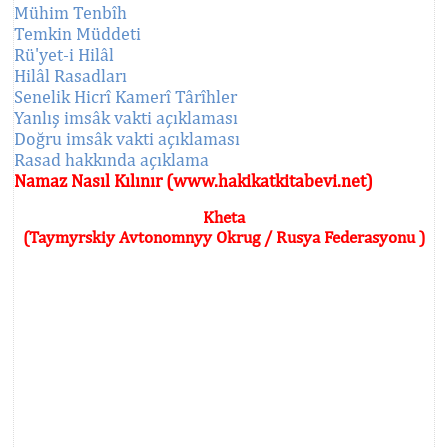
Mühim Tenbîh
Temkin Müddeti
Rü'yet-i Hilâl
Hilâl Rasadları
Senelik Hicrî Kamerî Târîhler
Yanlış imsâk vakti açıklaması
Doğru imsâk vakti açıklaması
Rasad hakkında açıklama
Namaz Nasıl Kılınır (www.hakikatkitabevi.net)
Kheta
(Taymyrskiy Avtonomnyy Okrug / Rusya Federasyonu )