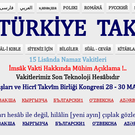
فارسی
العربي
қазақша
POLSKI
ROMÂNĂ
РУССКИЙ
ÜRKİYE TAK
ÂL-İ KIBLE
SİTENİZ İÇİN
BİLGİLER
SÜÂL - CEVÂB
KİTÂBLA
15 Lisânda Namaz Vakitleri
İmsâk Vakti Hakkında Mühim Açıklama !..
Vakitlerimiz Son Teknoloji Hesâbıdır
ları ve Hicrî Takvîm Birliği Kongresi 28 - 30
ЗАҚША
КЫPГЫЗЧA
БЪЛГАРСКИ1
O’ZBEKCHA
AZӘRB
ı hesâb ile değil, hilâlin [yeni ayın] çıplak gözle
ЗАҚША
КЫPГЫЗЧA
БЪЛГАРСКИ1
O’ZBEKCHA
AZӘ