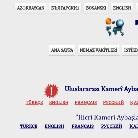
AZӘRBAYCAN
БЪЛГАРСКИ1
BOSANSKI
ENGLISH
T
ANA SAYFA
NEMÂZ VAKİTLERİ
İSTİKB
Uluslararası Kamerî Aybaş
TÜRKÇE
ENGLISH
FRANÇAIS
РУССКИЙ
ҚА
"Hicrî Kamerî Aybaşlar
TÜRKÇE
ENGLISH
FRANÇAIS
РУССКИЙ
ҚА