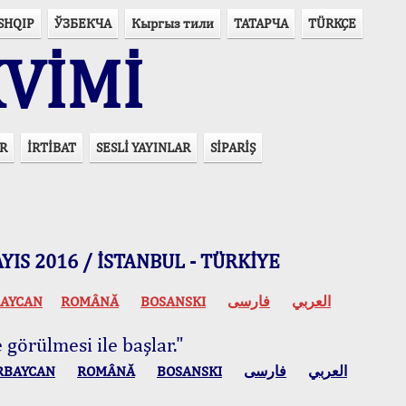
SHQIP
ЎЗБЕКЧА
Кыргыз тили
ТАТАРЧА
TÜRKÇE
VİMİ
R
İRTİBAT
SESLİ YAYINLAR
SİPARİŞ
 MAYIS 2016 / İSTANBUL - TÜRKİYE
AYCAN
ROMÂNĂ
BOSANSKI
فارسی
العربي
 görülmesi ile başlar."
RBAYCAN
ROMÂNĂ
BOSANSKI
فارسی
العربي