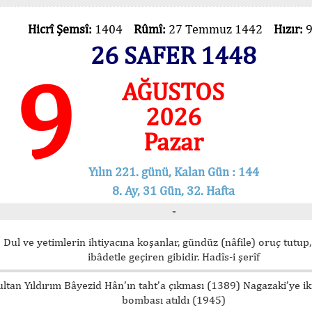
Hicrî Şemsî:
1404
Rûmî:
27 Temmuz 1442
Hızır:
26 SAFER 1448
9
AĞUSTOS
2026
Pazar
Yılın 221. günü, Kalan Gün : 144
8. Ay, 31 Gün, 32. Hafta
-
Dul ve yetimlerin ihtiyacına koşanlar, gündüz (nâfile) oruç tutup,
ibâdetle geçiren gibidir. Hadîs-i şerîf
ultan Yıldırım Bâyezid Hân’ın taht’a çıkması (1389) Nagazaki’ye i
bombası atıldı (1945)