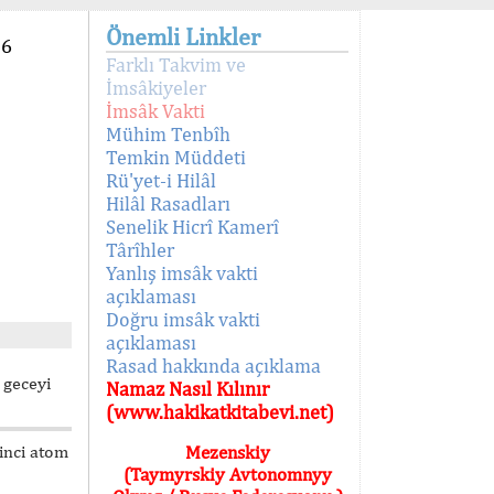
Önemli Linkler
96
Farklı Takvim ve
İmsâkiyeler
İmsâk Vakti
Mühim Tenbîh
Temkin Müddeti
Rü'yet-i Hilâl
Hilâl Rasadları
Senelik Hicrî Kamerî
Târîhler
Yanlış imsâk vakti
açıklaması
Doğru imsâk vakti
açıklaması
Rasad hakkında açıklama
 geceyi
Namaz Nasıl Kılınır
(www.hakikatkitabevi.net)
kinci atom
Mezenskiy
(Taymyrskiy Avtonomnyy