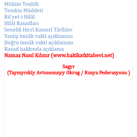
Mühim Tenbîh
Temkin Müddeti
Rü'yet-i Hilâl
Hilâl Rasadları
Senelik Hicrî Kamerî Târîhler
Yanlış imsâk vakti açıklaması
Doğru imsâk vakti açıklaması
Rasad hakkında açıklama
Namaz Nasıl Kılınır (www.hakikatkitabevi.net)
Sagyr
(Taymyrskiy Avtonomnyy Okrug / Rusya Federasyonu )