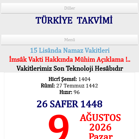
Diller
TÜRKİYE TAKVİMİ
Menü
15 Lisânda Namaz Vakitleri
İmsâk Vakti Hakkında Mühim Açıklama !..
Vakitlerimiz Son Teknoloji Hesâbıdır
Hicrî Şemsî:
1404
Rûmî:
27 Temmuz 1442
Hızır:
96
26 SAFER 1448
9
AĞUSTOS
2026
Pazar