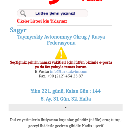
Ülkeler Listesi İçin Tıklayınız
Sagyr
Taymyrskiy Avtonomnyy Okrug / Rusya
Federasyonu
Seçtiğiniz şehrin namaz vakitleri için lütfen bizimle e-posta
ya da fax yoluyla temas kurun.
E-Posta:
info@turktakvim.com
Fax: +90 (212) 454 23 87
Yılın 221. günü, Kalan Gün : 144
8. Ay, 31 Gün, 32. Hafta
-
Dul ve yetimlerin ihtiyacına koşanlar, gündüz (nâfile) oruç tutup,
geceyi ibâdetle geçiren gibidir. Hadîs-i şerîf