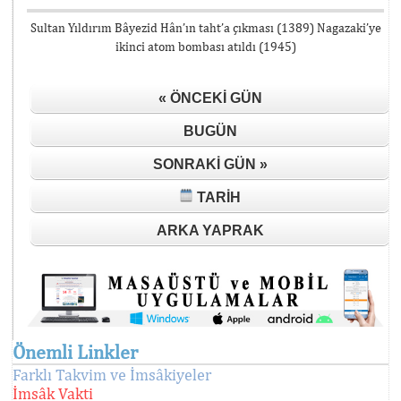
Sultan Yıldırım Bâyezid Hân’ın taht’a çıkması (1389) Nagazaki’ye
ikinci atom bombası atıldı (1945)
« ÖNCEKI GÜN
BUGÜN
SONRAKI GÜN »
TARIH
ARKA YAPRAK
Önemli Linkler
Farklı Takvim ve İmsâkiyeler
İmsâk Vakti