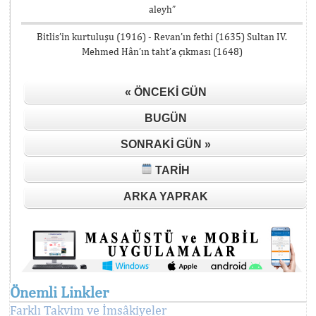
aleyh”
Bitlis’in kurtuluşu (1916) - Revan’ın fethi (1635) Sultan IV.
Mehmed Hân’ın taht’a çıkması (1648)
« ÖNCEKI GÜN
BUGÜN
SONRAKI GÜN »
TARIH
ARKA YAPRAK
Önemli Linkler
Farklı Takvim ve İmsâkiyeler