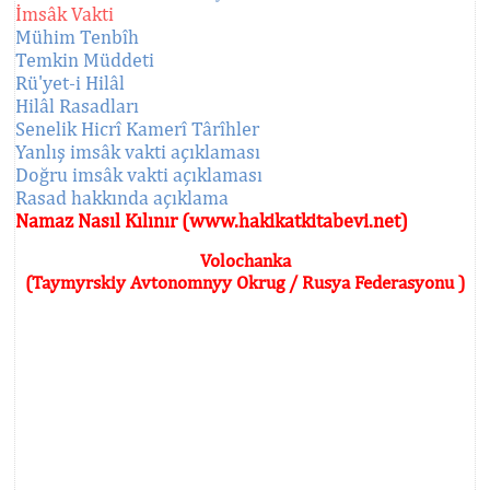
İmsâk Vakti
Mühim Tenbîh
Temkin Müddeti
Rü'yet-i Hilâl
Hilâl Rasadları
Senelik Hicrî Kamerî Târîhler
Yanlış imsâk vakti açıklaması
Doğru imsâk vakti açıklaması
Rasad hakkında açıklama
Namaz Nasıl Kılınır (www.hakikatkitabevi.net)
Volochanka
(Taymyrskiy Avtonomnyy Okrug / Rusya Federasyonu )