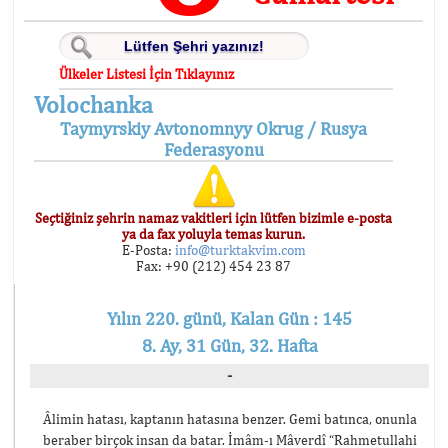
Ülkeler Listesi İçin Tıklayınız
Volochanka
Taymyrskiy Avtonomnyy Okrug / Rusya
Federasyonu
Seçtiğiniz şehrin namaz vakitleri için lütfen bizimle e-posta
ya da fax yoluyla temas kurun.
E-Posta:
info@turktakvim.com
Fax: +90 (212) 454 23 87
Yılın 220. günü, Kalan Gün : 145
8. Ay, 31 Gün, 32. Hafta
-
Âlimin hatası, kaptanın hatasına benzer. Gemi batınca, onunla
beraber birçok insan da batar. İmâm-ı Mâverdî “Rahmetullahi