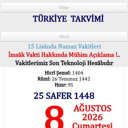
Diller
TÜRKİYE TAKVİMİ
Menü
15 Lisânda Namaz Vakitleri
İmsâk Vakti Hakkında Mühim Açıklama !..
Vakitlerimiz Son Teknoloji Hesâbıdır
Hicrî Şemsî:
1404
Rûmî:
26 Temmuz 1442
Hızır:
95
25 SAFER 1448
8
AĞUSTOS
2026
Cumartesi