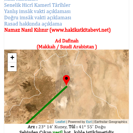
Senelik Hicrî Kamerî Târîhler
Yanlış imsâk vakti açıklaması
Doğru imsâk vakti açıklaması
Rasad hakkında açıklama
Namaz Nasıl Kılınır (www.hakikatkitabevi.net)
Ad Dafinah
(Makkah / Suudi Arabistan )
+
−
Leaflet
| Powered by
Esri
|
Earthstar Geographics
Arz :
23° 14' Kuzey,
Tûl :
41° 55' Doğu
Şehirden Çıkan
yeşil
hat , kıble istikâmetidir.