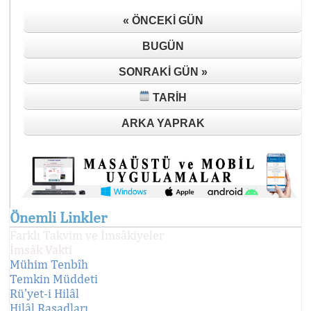
« ÖNCEKI GÜN
BUGÜN
SONRAKI GÜN »
TARIH
ARKA YAPRAK
Önemli Linkler
Farklı Takvim ve İmsâkiyeler
İmsâk Vakti
Mühim Tenbîh
Temkin Müddeti
Rü'yet-i Hilâl
Hilâl Rasadları