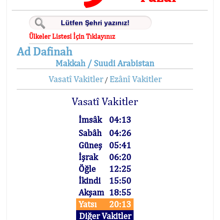
Ülkeler Listesi İçin Tıklayınız
Ad Dafinah
Makkah / Suudi Arabistan
Vasatî Vakitler
Ezânî Vakitler
/
Vasatî Vakitler
İmsâk
04:13
Sabâh
04:26
Güneş
05:41
İşrak
06:20
Öğle
12:25
İkindi
15:50
Akşam
18:55
Yatsı
20:13
Diğer Vakitler