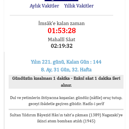
Aylık Vakitler
Yıllık Vakitler
İmsâk'e kalan zaman
01:53:27
Mahallî Sâat
02:19:33
Yılın 221. günü, Kalan Gün : 144
8. Ay, 31 Gün, 32. Hafta
Gündüzün kısalması 1 dakika - Ezânî sâat 1 dakika ileri
alınır.
Dul ve yetimlerin ihtiyacına koşanlar, gündüz (nâfile) oruç tutup,
geceyi ibâdetle geçiren gibidir. Hadîs-i şerîf
Sultan Yıldırım Bâyezid Hân’ın taht’a çıkması (1389) Nagazaki’ye
ikinci atom bombası atıldı (1945)