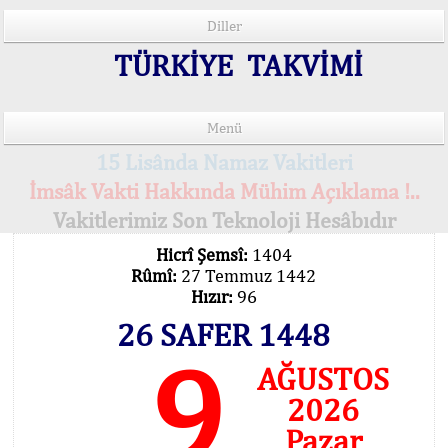
Diller
TÜRKİYE TAKVİMİ
Menü
15 Lisânda Namaz Vakitleri
İmsâk Vakti Hakkında Mühim Açıklama !..
Vakitlerimiz Son Teknoloji Hesâbıdır
Hicrî Şemsî:
1404
Rûmî:
27 Temmuz 1442
Hızır:
96
26 SAFER 1448
9
AĞUSTOS
2026
Pazar