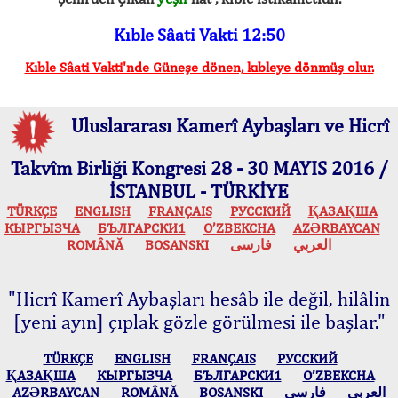
Kıble Sâati Vakti 12:50
Kıble Sâati Vakti'nde Güneşe dönen, kıbleye dönmüş olur.
Uluslararası Kamerî Aybaşları ve Hicrî
Takvîm Birliği Kongresi 28 - 30 MAYIS 2016 /
İSTANBUL - TÜRKİYE
TÜRKÇE
ENGLISH
FRANÇAIS
РУССКИЙ
ҚАЗАҚША
КЫPГЫЗЧA
БЪЛГАРСКИ1
O’ZBEKCHA
AZӘRBAYCAN
ROMÂNĂ
BOSANSKI
فارسی
العربي
"Hicrî Kamerî Aybaşları hesâb ile değil, hilâlin
[yeni ayın] çıplak gözle görülmesi ile başlar."
TÜRKÇE
ENGLISH
FRANÇAIS
РУССКИЙ
ҚАЗАҚША
КЫPГЫЗЧA
БЪЛГАРСКИ1
O’ZBEKCHA
AZӘRBAYCAN
ROMÂNĂ
BOSANSKI
فارسی
العربي