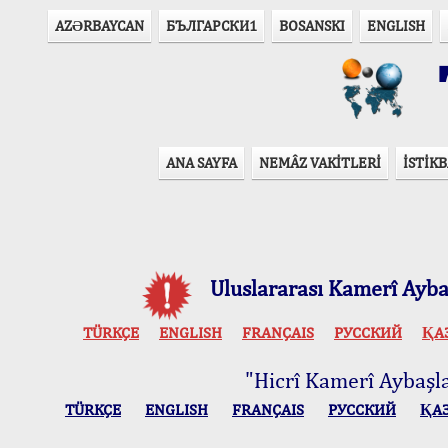
AZӘRBAYCAN
БЪЛГАРСКИ1
BOSANSKI
ENGLISH
T
ANA SAYFA
NEMÂZ VAKİTLERİ
İSTİKB
Uluslararası Kamerî Aybaş
TÜRKÇE
ENGLISH
FRANÇAIS
РУССКИЙ
ҚА
"Hicrî Kamerî Aybaşlar
TÜRKÇE
ENGLISH
FRANÇAIS
РУССКИЙ
ҚА