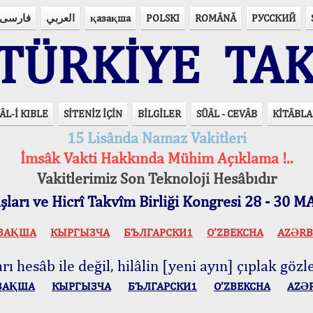
فارسی
العربي
қазақша
POLSKI
ROMÂNĂ
РУССКИЙ
ÜRKİYE TAK
ÂL-İ KIBLE
SİTENİZ İÇİN
BİLGİLER
SÜÂL - CEVÂB
KİTÂBLA
15 Lisânda Namaz Vakitleri
İmsâk Vakti Hakkında Mühim Açıklama !..
Vakitlerimiz Son Teknoloji Hesâbıdır
ları ve Hicrî Takvîm Birliği Kongresi 28 - 30
ЗАҚША
КЫPГЫЗЧA
БЪЛГАРСКИ1
O’ZBEKCHA
AZӘRB
ı hesâb ile değil, hilâlin [yeni ayın] çıplak gözle
ЗАҚША
КЫPГЫЗЧA
БЪЛГАРСКИ1
O’ZBEKCHA
AZӘ