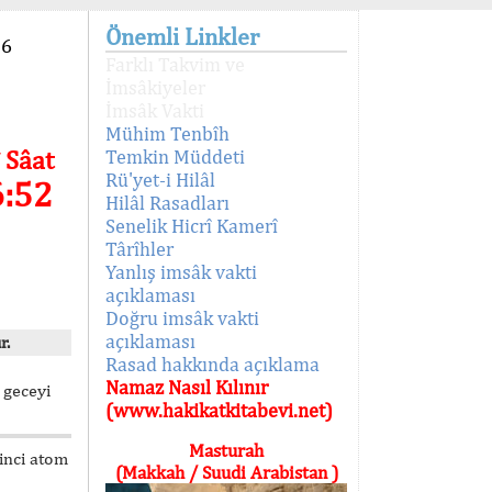
Önemli Linkler
96
Farklı Takvim ve
İmsâkiyeler
İmsâk Vakti
Mühim Tenbîh
 Sâat
Temkin Müddeti
Rü'yet-i Hilâl
6:53
Hilâl Rasadları
Senelik Hicrî Kamerî
Târîhler
Yanlış imsâk vakti
açıklaması
Doğru imsâk vakti
açıklaması
r.
Rasad hakkında açıklama
Namaz Nasıl Kılınır
 geceyi
(www.hakikatkitabevi.net)
Masturah
kinci atom
(Makkah / Suudi Arabistan )