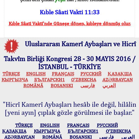
Kıble Sâati Vakti 11:33
Kıble Sâati Vakti'nde Güneşe dönen, kıbleye dönmüş olur.
Uluslararası Kamerî Aybaşları ve Hicrî
Takvîm Birliği Kongresi 28 - 30 MAYIS 2016 /
İSTANBUL - TÜRKİYE
TÜRKÇE
ENGLISH
FRANÇAIS
РУССКИЙ
ҚАЗАҚША
КЫPГЫЗЧA
БЪЛГАРСКИ1
O’ZBEKCHA
AZӘRBAYCAN
ROMÂNĂ
BOSANSKI
فارسی
العربي
"Hicrî Kamerî Aybaşları hesâb ile değil, hilâlin
[yeni ayın] çıplak gözle görülmesi ile başlar."
TÜRKÇE
ENGLISH
FRANÇAIS
РУССКИЙ
ҚАЗАҚША
КЫPГЫЗЧA
БЪЛГАРСКИ1
O’ZBEKCHA
AZӘRBAYCAN
ROMÂNĂ
BOSANSKI
فارسی
العربي