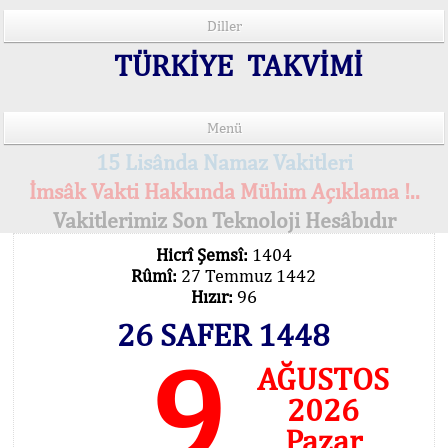
Diller
TÜRKİYE TAKVİMİ
Menü
15 Lisânda Namaz Vakitleri
İmsâk Vakti Hakkında Mühim Açıklama !..
Vakitlerimiz Son Teknoloji Hesâbıdır
Hicrî Şemsî:
1404
Rûmî:
27 Temmuz 1442
Hızır:
96
26 SAFER 1448
9
AĞUSTOS
2026
Pazar