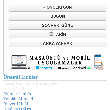
« ÖNCEKI GÜN
BUGÜN
SONRAKI GÜN »
TARIH
ARKA YAPRAK
Önemli Linkler
Farklı Takvim ve İmsâkiyeler
İmsâk Vakti
Mühim Tenbîh
Temkin Müddeti
Rü'yet-i Hilâl
Hilâl Rasadları