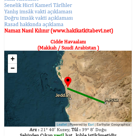
Senelik Hicrî Kamerî Târîhler
Yanlış imsâk vakti açıklaması
Doğru imsâk vakti açıklaması
Rasad hakkında açıklama
Namaz Nasıl Kılınır (www.hakikatkitabevi.net)
Cidde Havaalanı
(Makkah / Suudi Arabistan )
+
−
Leaflet
| Powered by
Esri
|
Earthstar Geographics
Arz :
21° 40' Kuzey,
Tûl :
39° 8' Doğu
Şehirden Çıkan
yeşil
hat , kıble istikâmetidir.