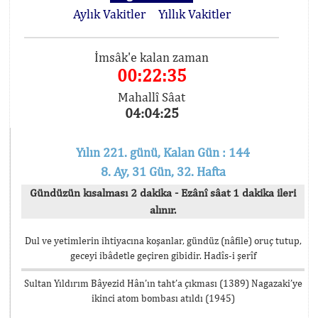
Aylık Vakitler
Yıllık Vakitler
İmsâk'e kalan zaman
00:22:35
Mahallî Sâat
04:04:25
Yılın 221. günü, Kalan Gün : 144
8. Ay, 31 Gün, 32. Hafta
Gündüzün kısalması 2 dakika - Ezânî sâat 1 dakika ileri
alınır.
Dul ve yetimlerin ihtiyacına koşanlar, gündüz (nâfile) oruç tutup,
geceyi ibâdetle geçiren gibidir. Hadîs-i şerîf
Sultan Yıldırım Bâyezid Hân’ın taht’a çıkması (1389) Nagazaki’ye
ikinci atom bombası atıldı (1945)