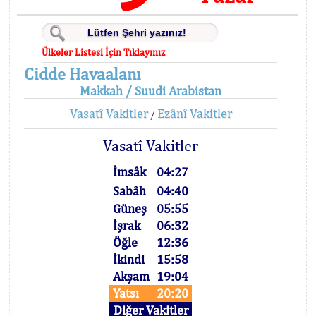
Ülkeler Listesi İçin Tıklayınız
Cidde Havaalanı
Makkah / Suudi Arabistan
Vasatî Vakitler
Ezânî Vakitler
/
Vasatî Vakitler
İmsâk
04:27
Sabâh
04:40
Güneş
05:55
İşrak
06:32
Öğle
12:36
İkindi
15:58
Akşam
19:04
Yatsı
20:20
Diğer Vakitler