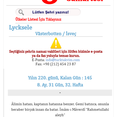
Ülkeler Listesi İçin Tıklayınız
Lycksele
Västerbotten / İsveç
Seçtiğiniz şehrin namaz vakitleri için lütfen bizimle e-posta
ya da fax yoluyla temas kurun.
E-Posta:
info@turktakvim.com
Fax: +90 (212) 454 23 87
Yılın 220. günü, Kalan Gün : 145
8. Ay, 31 Gün, 32. Hafta
-
Âlimin hatası, kaptanın hatasına benzer. Gemi batınca, onunla
beraber birçok insan da batar. İmâm-ı Mâverdî “Rahmetullahi
aleyh”