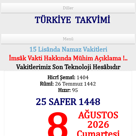
Diller
TÜRKİYE TAKVİMİ
Menü
15 Lisânda Namaz Vakitleri
İmsâk Vakti Hakkında Mühim Açıklama !..
Vakitlerimiz Son Teknoloji Hesâbıdır
Hicrî Şemsî:
1404
Rûmî:
26 Temmuz 1442
Hızır:
95
25 SAFER 1448
8
AĞUSTOS
2026
Cumartesi