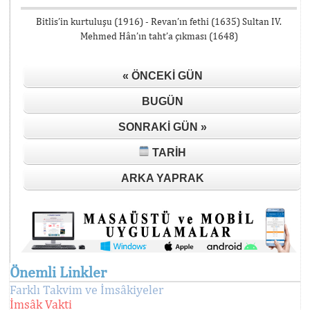
Bitlis’in kurtuluşu (1916) - Revan’ın fethi (1635) Sultan IV.
Mehmed Hân’ın taht’a çıkması (1648)
« ÖNCEKI GÜN
BUGÜN
SONRAKI GÜN »
TARIH
ARKA YAPRAK
Önemli Linkler
Farklı Takvim ve İmsâkiyeler
İmsâk Vakti