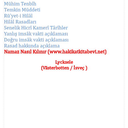
Mühim Tenbîh
Temkin Müddeti
Rü'yet-i Hilâl
Hilâl Rasadları
Senelik Hicrî Kamerî Târîhler
Yanlış imsâk vakti açıklaması
Doğru imsâk vakti açıklaması
Rasad hakkında açıklama
Namaz Nasıl Kılınır (www.hakikatkitabevi.net)
Lycksele
(Västerbotten / İsveç )