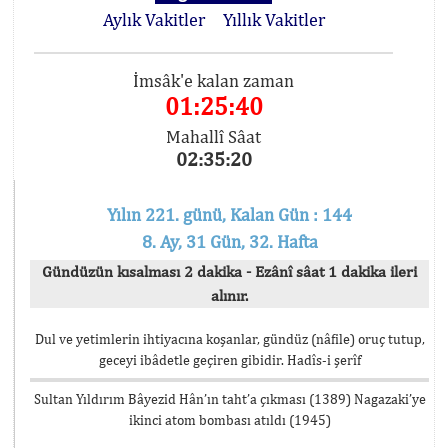
Aylık Vakitler
Yıllık Vakitler
İmsâk'e kalan zaman
01:25:40
Mahallî Sâat
02:35:20
Yılın 221. günü, Kalan Gün : 144
8. Ay, 31 Gün, 32. Hafta
Gündüzün kısalması 2 dakika - Ezânî sâat 1 dakika ileri
alınır.
Dul ve yetimlerin ihtiyacına koşanlar, gündüz (nâfile) oruç tutup,
geceyi ibâdetle geçiren gibidir. Hadîs-i şerîf
Sultan Yıldırım Bâyezid Hân’ın taht’a çıkması (1389) Nagazaki’ye
ikinci atom bombası atıldı (1945)