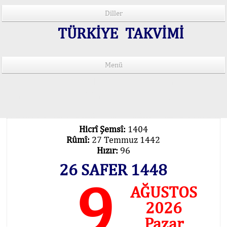
Diller
TÜRKİYE TAKVİMİ
Menü
15 Lisânda Namaz Vakitleri
İmsâk Vakti Hakkında Mühim Açıklama !..
Vakitlerimiz Son Teknoloji Hesâbıdır
Hicrî Şemsî:
1404
Rûmî:
27 Temmuz 1442
Hızır:
96
26 SAFER 1448
9
AĞUSTOS
2026
Pazar