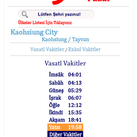
Ülkeler Listesi İçin Tıklayınız
Kaohsiung City
Kaohsiung / Tayvan
Vasatî Vakitler
Ezânî Vakitler
/
Vasatî Vakitler
İmsâk
04:01
Sabâh
04:13
Güneş
05:29
İşrak
06:07
Öğle
12:12
İkindi
15:35
Akşam
18:41
Yatsı
19:58
Diğer Vakitler