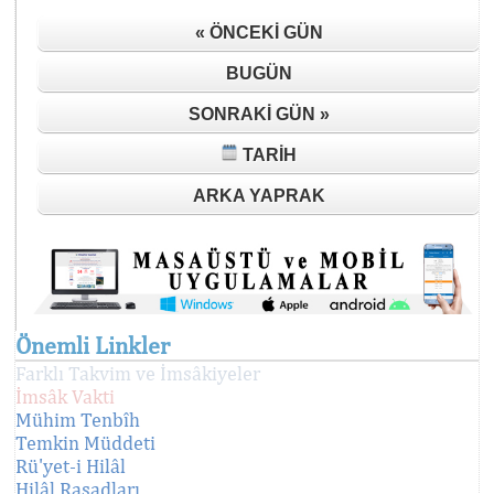
« ÖNCEKI GÜN
BUGÜN
SONRAKI GÜN »
TARIH
ARKA YAPRAK
Önemli Linkler
Farklı Takvim ve İmsâkiyeler
İmsâk Vakti
Mühim Tenbîh
Temkin Müddeti
Rü'yet-i Hilâl
Hilâl Rasadları