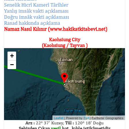
Senelik Hicrî Kamerî Târîhler
Yanlış imsâk vakti açıklaması
Doğru imsâk vakti açıklaması
Rasad hakkında açıklama
Namaz Nasıl Kılınır (www.hakikatkitabevi.net)
Kaohsiung City
(Kaohsiung / Tayvan )
+
−
Leaflet
| Powered by
Esri
|
Earthstar Geographics
Arz :
22° 37' Kuzey,
Tûl :
120° 18' Doğu
Şehirden Çıkan
yeşil
hat , kıble istikâmetidir.