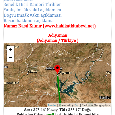
Senelik Hicrî Kamerî Târîhler
Yanlış imsâk vakti açıklaması
Doğru imsâk vakti açıklaması
Rasad hakkında açıklama
Namaz Nasıl Kılınır (www.hakikatkitabevi.net)
Adıyaman
(Adıyaman / Türkiye )
+
−
Leaflet
| Powered by
Esri
|
Earthstar Geographics
Arz :
37° 46' Kuzey,
Tûl :
38° 17' Doğu
Şehirden Çıkan
yeşil
hat , kıble istikâmetidir.