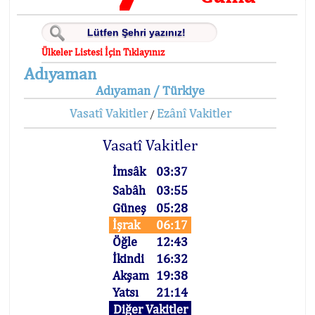
Ülkeler Listesi İçin Tıklayınız
Adıyaman
Adıyaman / Türkiye
Vasatî Vakitler
Ezânî Vakitler
/
Vasatî Vakitler
İmsâk
03:37
Sabâh
03:55
Güneş
05:28
İşrak
06:17
Öğle
12:43
İkindi
16:32
Akşam
19:38
Yatsı
21:14
Diğer Vakitler