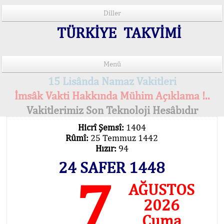
Diller
TÜRKİYE TAKVİMİ
Menü
15 Lisânda Namaz Vakitleri
İmsâk Vakti Hakkında Mühim Açıklama !..
Vakitlerimiz Son Teknoloji Hesâbıdır
Hicrî Şemsî:
1404
Rûmî:
25 Temmuz 1442
Hızır:
94
24 SAFER 1448
7
AĞUSTOS
2026
Cuma