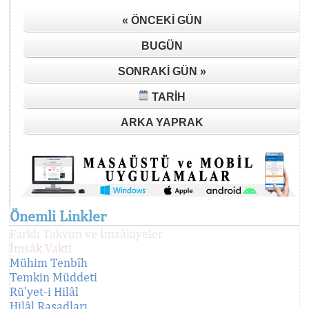
« ÖNCEKI GÜN
BUGÜN
SONRAKI GÜN »
TARIH
ARKA YAPRAK
Önemli Linkler
Farklı Takvim ve İmsâkiyeler
İmsâk Vakti
Mühim Tenbîh
Temkin Müddeti
Rü'yet-i Hilâl
Hilâl Rasadları