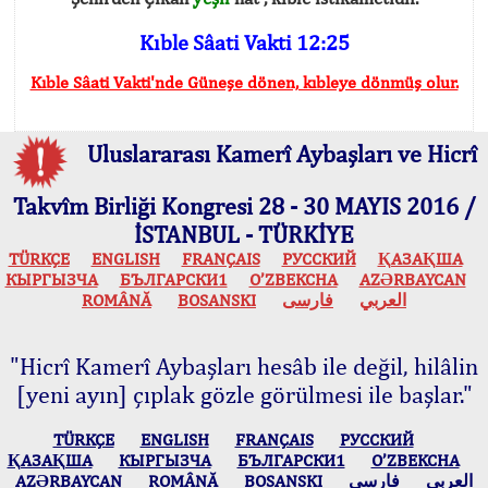
Kıble Sâati Vakti 12:25
Kıble Sâati Vakti'nde Güneşe dönen, kıbleye dönmüş olur.
Uluslararası Kamerî Aybaşları ve Hicrî
Takvîm Birliği Kongresi 28 - 30 MAYIS 2016 /
İSTANBUL - TÜRKİYE
TÜRKÇE
ENGLISH
FRANÇAIS
РУССКИЙ
ҚАЗАҚША
КЫPГЫЗЧA
БЪЛГАРСКИ1
O’ZBEKCHA
AZӘRBAYCAN
ROMÂNĂ
BOSANSKI
فارسی
العربي
"Hicrî Kamerî Aybaşları hesâb ile değil, hilâlin
[yeni ayın] çıplak gözle görülmesi ile başlar."
TÜRKÇE
ENGLISH
FRANÇAIS
РУССКИЙ
ҚАЗАҚША
КЫPГЫЗЧA
БЪЛГАРСКИ1
O’ZBEKCHA
AZӘRBAYCAN
ROMÂNĂ
BOSANSKI
فارسی
العربي