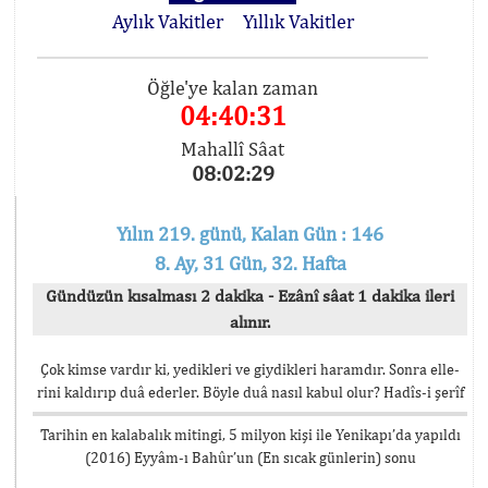
Aylık Vakitler
Yıllık Vakitler
Öğle'ye kalan zaman
04:40:31
Mahallî Sâat
08:02:29
Yılın 219. günü, Kalan Gün : 146
8. Ay, 31 Gün, 32. Hafta
Gündüzün kısalması 2 dakika - Ezânî sâat 1 dakika ileri
alınır.
Çok kimse vardır ki, yedikleri ve giydikleri haramdır. Sonra elle-
rini kaldırıp duâ ederler. Böyle duâ nasıl kabul olur? Hadîs-i şerîf
Tarihin en kalabalık mitingi, 5 milyon kişi ile Yenikapı’da yapıldı
(2016) Eyyâm-ı Bahûr’un (En sıcak günlerin) sonu