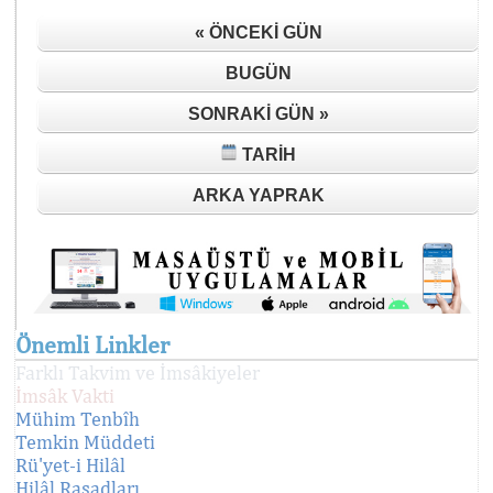
« ÖNCEKI GÜN
BUGÜN
SONRAKI GÜN »
TARIH
ARKA YAPRAK
Önemli Linkler
Farklı Takvim ve İmsâkiyeler
İmsâk Vakti
Mühim Tenbîh
Temkin Müddeti
Rü'yet-i Hilâl
Hilâl Rasadları