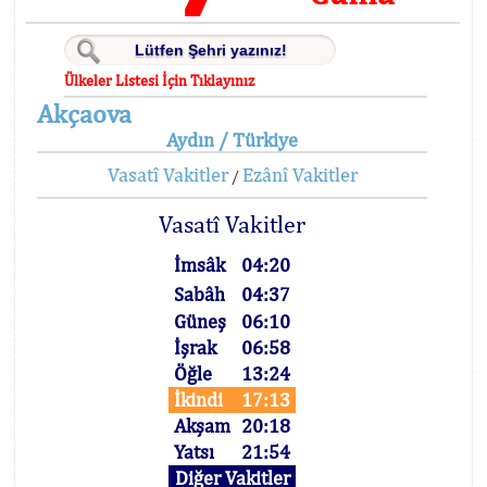
Ülkeler Listesi İçin Tıklayınız
Akçaova
Aydın / Türkiye
Vasatî Vakitler
Ezânî Vakitler
/
Vasatî Vakitler
İmsâk
04:20
Sabâh
04:37
Güneş
06:10
İşrak
06:58
Öğle
13:24
İkindi
17:13
Akşam
20:18
Yatsı
21:54
Diğer Vakitler