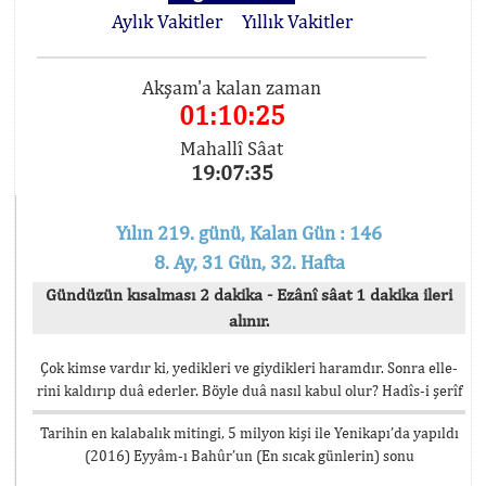
Aylık Vakitler
Yıllık Vakitler
Akşam'a kalan zaman
01:10:25
Mahallî Sâat
19:07:35
Yılın 219. günü, Kalan Gün : 146
8. Ay, 31 Gün, 32. Hafta
Gündüzün kısalması 2 dakika - Ezânî sâat 1 dakika ileri
alınır.
Çok kimse vardır ki, yedikleri ve giydikleri haramdır. Sonra elle-
rini kaldırıp duâ ederler. Böyle duâ nasıl kabul olur? Hadîs-i şerîf
Tarihin en kalabalık mitingi, 5 milyon kişi ile Yenikapı’da yapıldı
(2016) Eyyâm-ı Bahûr’un (En sıcak günlerin) sonu