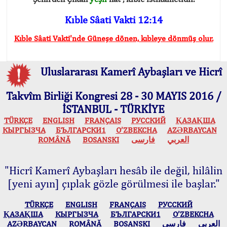
Kıble Sâati Vakti 12:14
Kıble Sâati Vakti'nde Güneşe dönen, kıbleye dönmüş olur.
Uluslararası Kamerî Aybaşları ve Hicrî
Takvîm Birliği Kongresi 28 - 30 MAYIS 2016 /
İSTANBUL - TÜRKİYE
TÜRKÇE
ENGLISH
FRANÇAIS
РУССКИЙ
ҚАЗАҚША
КЫPГЫЗЧA
БЪЛГАРСКИ1
O’ZBEKCHA
AZӘRBAYCAN
ROMÂNĂ
BOSANSKI
فارسی
العربي
"Hicrî Kamerî Aybaşları hesâb ile değil, hilâlin
[yeni ayın] çıplak gözle görülmesi ile başlar."
TÜRKÇE
ENGLISH
FRANÇAIS
РУССКИЙ
ҚАЗАҚША
КЫPГЫЗЧA
БЪЛГАРСКИ1
O’ZBEKCHA
AZӘRBAYCAN
ROMÂNĂ
BOSANSKI
فارسی
العربي