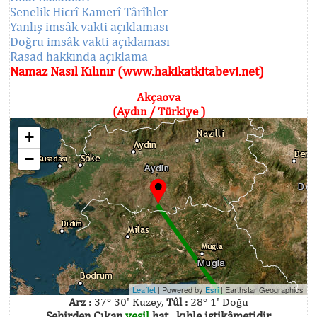
Senelik Hicrî Kamerî Târîhler
Yanlış imsâk vakti açıklaması
Doğru imsâk vakti açıklaması
Rasad hakkında açıklama
Namaz Nasıl Kılınır (www.hakikatkitabevi.net)
Akçaova
(Aydın / Türkiye )
+
−
Leaflet
| Powered by
Esri
|
Earthstar Geographics
Arz :
37° 30' Kuzey,
Tûl :
28° 1' Doğu
Şehirden Çıkan
yeşil
hat , kıble istikâmetidir.