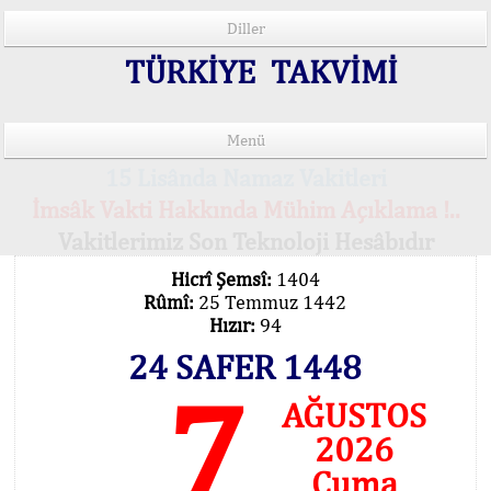
Diller
TÜRKİYE TAKVİMİ
Menü
15 Lisânda Namaz Vakitleri
İmsâk Vakti Hakkında Mühim Açıklama !..
Vakitlerimiz Son Teknoloji Hesâbıdır
Hicrî Şemsî:
1404
Rûmî:
25 Temmuz 1442
Hızır:
94
24 SAFER 1448
7
AĞUSTOS
2026
Cuma