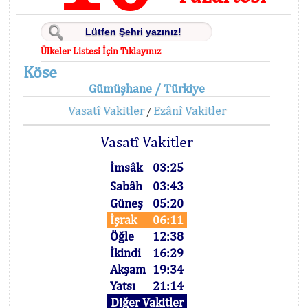
Ülkeler Listesi İçin Tıklayınız
Köse
Gümüşhane / Türkiye
Vasatî Vakitler
Ezânî Vakitler
/
Vasatî Vakitler
İmsâk
03:25
Sabâh
03:43
Güneş
05:20
İşrak
06:11
Öğle
12:38
İkindi
16:29
Akşam
19:34
Yatsı
21:14
Diğer Vakitler