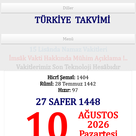
Diller
TÜRKİYE TAKVİMİ
Menü
15 Lisânda Namaz Vakitleri
İmsâk Vakti Hakkında Mühim Açıklama !..
Vakitlerimiz Son Teknoloji Hesâbıdır
Hicrî Şemsî:
1404
Rûmî:
28 Temmuz 1442
Hızır:
97
27 SAFER 1448
10
AĞUSTOS
2026
Pazartesi