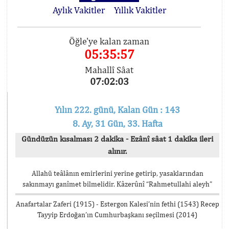
Aylık Vakitler
Yıllık Vakitler
Öğle'ye kalan zaman
05:35:56
Mahallî Sâat
07:02:04
Yılın 222. günü, Kalan Gün : 143
8. Ay, 31 Gün, 33. Hafta
Gündüzün kısalması 2 dakika - Ezânî sâat 1 dakika ileri
alınır.
Allahü teâlânın emirlerini yerine getirip, yasaklarından
sakınmayı ganîmet bilmelidir. Kâzerûnî “Rahmetullahi aleyh”
Anafartalar Zaferi (1915) - Estergon Kalesi’nin fethi (1543) Recep
Tayyip Erdoğan’ın Cumhurbaşkanı seçilmesi (2014)