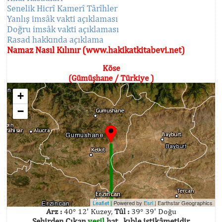
Senelik Hicrî Kamerî Târîhler
Yanlış imsâk vakti açıklaması
Doğru imsâk vakti açıklaması
Rasad hakkında açıklama
Namaz Nasıl Kılınır (www.hakikatkitabevi.net)
Köse
(Gümüşhane / Türkiye )
+
−
Leaflet
| Powered by
Esri
|
Earthstar Geographics
Arz :
40° 12' Kuzey,
Tûl :
39° 39' Doğu
Şehirden Çıkan
yeşil
hat , kıble istikâmetidir.