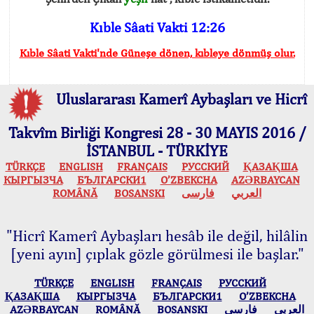
Kıble Sâati Vakti 12:26
Kıble Sâati Vakti'nde Güneşe dönen, kıbleye dönmüş olur.
Uluslararası Kamerî Aybaşları ve Hicrî
Takvîm Birliği Kongresi 28 - 30 MAYIS 2016 /
İSTANBUL - TÜRKİYE
TÜRKÇE
ENGLISH
FRANÇAIS
РУССКИЙ
ҚАЗАҚША
КЫPГЫЗЧA
БЪЛГАРСКИ1
O’ZBEKCHA
AZӘRBAYCAN
ROMÂNĂ
BOSANSKI
فارسی
العربي
"Hicrî Kamerî Aybaşları hesâb ile değil, hilâlin
[yeni ayın] çıplak gözle görülmesi ile başlar."
TÜRKÇE
ENGLISH
FRANÇAIS
РУССКИЙ
ҚАЗАҚША
КЫPГЫЗЧA
БЪЛГАРСКИ1
O’ZBEKCHA
AZӘRBAYCAN
ROMÂNĂ
BOSANSKI
فارسی
العربي