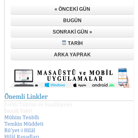
« ÖNCEKI GÜN
BUGÜN
SONRAKI GÜN »
TARIH
ARKA YAPRAK
Önemli Linkler
Farklı Takvim ve İmsâkiyeler
İmsâk Vakti
Mühim Tenbîh
Temkin Müddeti
Rü'yet-i Hilâl
Hilâl Rasadları