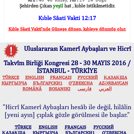
Şehirden Çıkan
yeşil
hat , kıble istikâmetidir.
Kıble Sâati Vakti 12:17
Kıble Sâati Vakti'nde Güneşe dönen, kıbleye dönmüş olur.
Uluslararası Kamerî Aybaşları ve Hicrî
Takvîm Birliği Kongresi 28 - 30 MAYIS 2016 /
İSTANBUL - TÜRKİYE
TÜRKÇE
ENGLISH
FRANÇAIS
РУССКИЙ
ҚАЗАҚША
КЫPГЫЗЧA
БЪЛГАРСКИ1
O’ZBEKCHA
AZӘRBAYCAN
ROMÂNĂ
BOSANSKI
فارسی
العربي
"Hicrî Kamerî Aybaşları hesâb ile değil, hilâlin
[yeni ayın] çıplak gözle görülmesi ile başlar."
TÜRKÇE
ENGLISH
FRANÇAIS
РУССКИЙ
ҚАЗАҚША
КЫPГЫЗЧA
БЪЛГАРСКИ1
O’ZBEKCHA