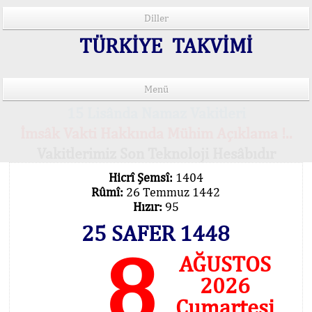
Diller
TÜRKİYE TAKVİMİ
Menü
15 Lisânda Namaz Vakitleri
İmsâk Vakti Hakkında Mühim Açıklama !..
Vakitlerimiz Son Teknoloji Hesâbıdır
Hicrî Şemsî:
1404
Rûmî:
26 Temmuz 1442
Hızır:
95
25 SAFER 1448
8
AĞUSTOS
2026
Cumartesi