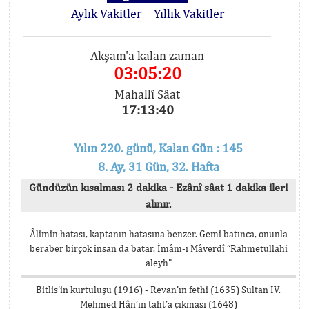
Aylık Vakitler
Yıllık Vakitler
Akşam'a kalan zaman
03:05:19
Mahallî Sâat
17:13:41
Yılın 220. günü, Kalan Gün : 145
8. Ay, 31 Gün, 32. Hafta
Gündüzün kısalması 2 dakika - Ezânî sâat 1 dakika ileri
alınır.
Âlimin hatası, kaptanın hatasına benzer. Gemi batınca, onunla
beraber birçok insan da batar. İmâm-ı Mâverdî “Rahmetullahi
aleyh”
Bitlis’in kurtuluşu (1916) - Revan’ın fethi (1635) Sultan IV.
Mehmed Hân’ın taht’a çıkması (1648)