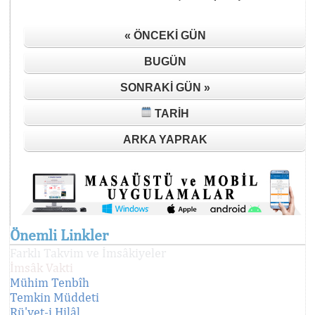
« ÖNCEKI GÜN
BUGÜN
SONRAKI GÜN »
TARIH
ARKA YAPRAK
Önemli Linkler
Farklı Takvim ve İmsâkiyeler
İmsâk Vakti
Mühim Tenbîh
Temkin Müddeti
Rü'yet-i Hilâl