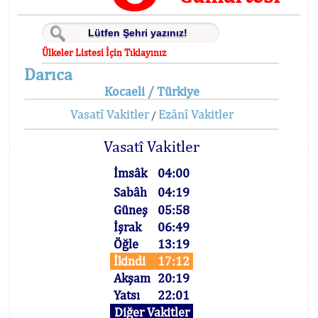
Ülkeler Listesi İçin Tıklayınız
Darıca
Kocaeli / Türkiye
Vasatî Vakitler
Ezânî Vakitler
/
Vasatî Vakitler
İmsâk
04:00
Sabâh
04:19
Güneş
05:58
İşrak
06:49
Öğle
13:19
İkindi
17:12
Akşam
20:19
Yatsı
22:01
Diğer Vakitler