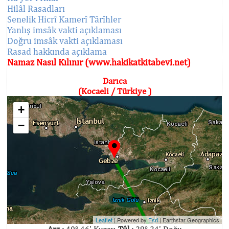
Hilâl Rasadları
Senelik Hicrî Kamerî Târîhler
Yanlış imsâk vakti açıklaması
Doğru imsâk vakti açıklaması
Rasad hakkında açıklama
Namaz Nasıl Kılınır (www.hakikatkitabevi.net)
Darıca
(Kocaeli / Türkiye )
+
−
Leaflet
| Powered by
Esri
|
Earthstar Geographics
Arz :
40° 46' Kuzey,
Tûl :
29° 24' Doğu