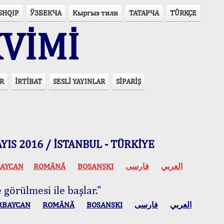
SHQIP
ЎЗБЕКЧА
Кыргыз тили
ТАТАРЧА
TÜRKÇE
VİMİ
R
İRTİBAT
SESLİ YAYINLAR
SİPARİŞ
 MAYIS 2016 / İSTANBUL - TÜRKİYE
AYCAN
ROMÂNĂ
BOSANSKI
فارسی
العربي
 görülmesi ile başlar."
RBAYCAN
ROMÂNĂ
BOSANSKI
فارسی
العربي