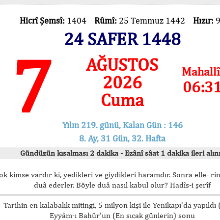
Hicrî Şemsî:
1404
Rûmî:
25 Temmuz 1442
Hızır:
24 SAFER 1448
7
AĞUSTOS
Mahallî
2026
06:3
Cuma
Yılın 219. günü, Kalan Gün : 146
8. Ay, 31 Gün, 32. Hafta
Gündüzün kısalması 2 dakika - Ezânî sâat 1 dakika ileri alını
ok kimse vardır ki, yedikleri ve giydikleri haramdır. Sonra elle- rin
duâ ederler. Böyle duâ nasıl kabul olur? Hadîs-i şerîf
Tarihin en kalabalık mitingi, 5 milyon kişi ile Yenikapı’da yapıldı
Eyyâm-ı Bahûr’un (En sıcak günlerin) sonu