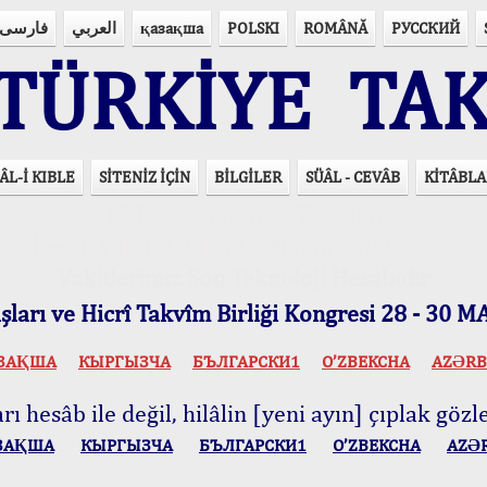
فارسی
العربي
қазақша
POLSKI
ROMÂNĂ
РУССКИЙ
ÜRKİYE TAK
ÂL-İ KIBLE
SİTENİZ İÇİN
BİLGİLER
SÜÂL - CEVÂB
KİTÂBLA
15 Lisânda Namaz Vakitleri
İmsâk Vakti Hakkında Mühim Açıklama !..
Vakitlerimiz Son Teknoloji Hesâbıdır
ları ve Hicrî Takvîm Birliği Kongresi 28 - 30
ЗАҚША
КЫPГЫЗЧA
БЪЛГАРСКИ1
O’ZBEKCHA
AZӘRB
ı hesâb ile değil, hilâlin [yeni ayın] çıplak gözle
ЗАҚША
КЫPГЫЗЧA
БЪЛГАРСКИ1
O’ZBEKCHA
AZӘ