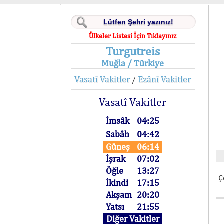
Ülkeler Listesi İçin Tıklayınız
Turgutreis
Muğla / Türkiye
Vasatî Vakitler
Ezânî Vakitler
/
Vasatî Vakitler
İmsâk
04:25
Sabâh
04:42
Güneş
06:14
İşrak
07:02
Öğle
13:27
Ç
İkindi
17:15
Akşam
20:20
Yatsı
21:55
Diğer Vakitler