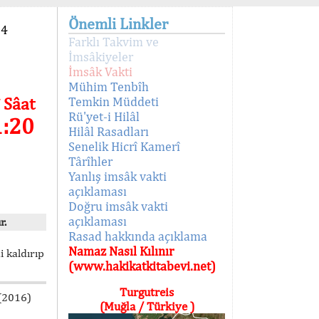
Önemli Linkler
94
Farklı Takvim ve
İmsâkiyeler
İmsâk Vakti
Mühim Tenbîh
 Sâat
Temkin Müddeti
Rü'yet-i Hilâl
1:20
Hilâl Rasadları
Senelik Hicrî Kamerî
Târîhler
Yanlış imsâk vakti
açıklaması
Doğru imsâk vakti
açıklaması
r.
Rasad hakkında açıklama
Namaz Nasıl Kılınır
i kaldırıp
(www.hakikatkitabevi.net)
Turgutreis
 (2016)
(Muğla / Türkiye )