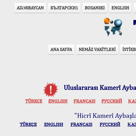
AZӘRBAYCAN
БЪЛГАРСКИ1
BOSANSKI
ENGLISH
T
ANA SAYFA
NEMÂZ VAKİTLERİ
İSTİKB
Uluslararası Kamerî Aybaş
TÜRKÇE
ENGLISH
FRANÇAIS
РУССКИЙ
ҚА
"Hicrî Kamerî Aybaşlar
TÜRKÇE
ENGLISH
FRANÇAIS
РУССКИЙ
ҚА