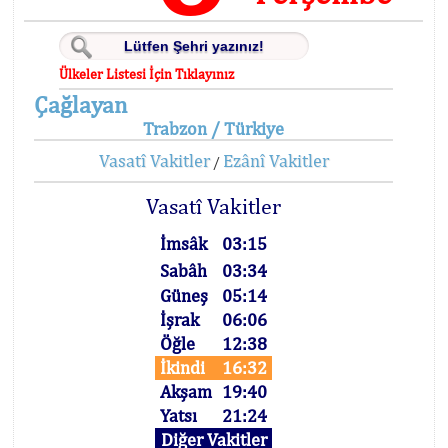
Ülkeler Listesi İçin Tıklayınız
Çağlayan
Trabzon / Türkiye
Vasatî Vakitler
Ezânî Vakitler
/
Vasatî Vakitler
İmsâk
03:15
Sabâh
03:34
Güneş
05:14
İşrak
06:06
Öğle
12:38
İkindi
16:32
Akşam
19:40
Yatsı
21:24
Diğer Vakitler