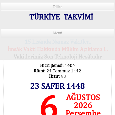
Diller
TÜRKİYE TAKVİMİ
Menü
15 Lisânda Namaz Vakitleri
İmsâk Vakti Hakkında Mühim Açıklama !..
Vakitlerimiz Son Teknoloji Hesâbıdır
Hicrî Şemsî:
1404
Rûmî:
24 Temmuz 1442
Hızır:
93
23 SAFER 1448
6
AĞUSTOS
2026
Perşembe