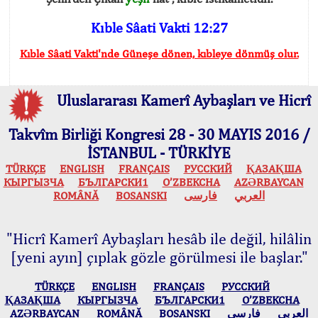
Kıble Sâati Vakti 12:27
Kıble Sâati Vakti'nde Güneşe dönen, kıbleye dönmüş olur.
Uluslararası Kamerî Aybaşları ve Hicrî
Takvîm Birliği Kongresi 28 - 30 MAYIS 2016 /
İSTANBUL - TÜRKİYE
TÜRKÇE
ENGLISH
FRANÇAIS
РУССКИЙ
ҚАЗАҚША
КЫPГЫЗЧA
БЪЛГАРСКИ1
O’ZBEKCHA
AZӘRBAYCAN
ROMÂNĂ
BOSANSKI
فارسی
العربي
"Hicrî Kamerî Aybaşları hesâb ile değil, hilâlin
[yeni ayın] çıplak gözle görülmesi ile başlar."
TÜRKÇE
ENGLISH
FRANÇAIS
РУССКИЙ
ҚАЗАҚША
КЫPГЫЗЧA
БЪЛГАРСКИ1
O’ZBEKCHA
AZӘRBAYCAN
ROMÂNĂ
BOSANSKI
فارسی
العربي