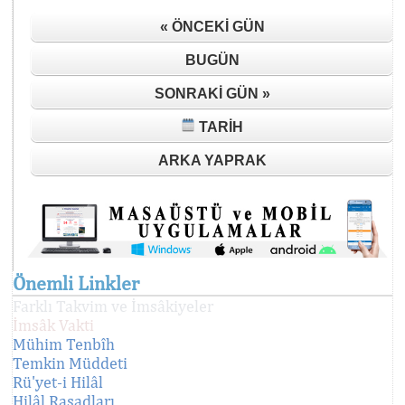
« ÖNCEKI GÜN
BUGÜN
SONRAKI GÜN »
TARIH
ARKA YAPRAK
Önemli Linkler
Farklı Takvim ve İmsâkiyeler
İmsâk Vakti
Mühim Tenbîh
Temkin Müddeti
Rü'yet-i Hilâl
Hilâl Rasadları