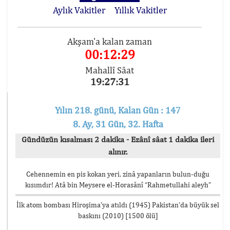
Aylık Vakitler
Yıllık Vakitler
Akşam'a kalan zaman
00:12:29
Mahallî Sâat
19:27:31
Yılın 218. günü, Kalan Gün : 147
8. Ay, 31 Gün, 32. Hafta
Gündüzün kısalması 2 dakika - Ezânî sâat 1 dakika ileri
alınır.
Cehennemin en pis kokan yeri, zinâ yapanların bulun-duğu
kısımdır! Atâ bin Meysere el-Horasânî “Rahmetullahi aleyh”
İlk atom bombası Hiroşima’ya atıldı (1945) Pakistan’da büyük sel
baskını (2010) [1500 ölü]