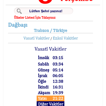
Ülkeler Listesi İçin Tıklayınız
Dağbaşı
Trabzon / Türkiye
Vasatî Vakitler
Ezânî Vakitler
/
Vasatî Vakitler
İmsâk
03:15
Sabâh
03:34
Güneş
05:14
İşrak
06:05
Öğle
12:38
İkindi
16:31
Akşam
19:39
Yatsı
21:22
Diğer Vakitler