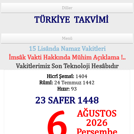
Diller
TÜRKİYE TAKVİMİ
Menü
15 Lisânda Namaz Vakitleri
İmsâk Vakti Hakkında Mühim Açıklama !..
Vakitlerimiz Son Teknoloji Hesâbıdır
Hicrî Şemsî:
1404
Rûmî:
24 Temmuz 1442
Hızır:
93
23 SAFER 1448
6
AĞUSTOS
2026
Perşembe