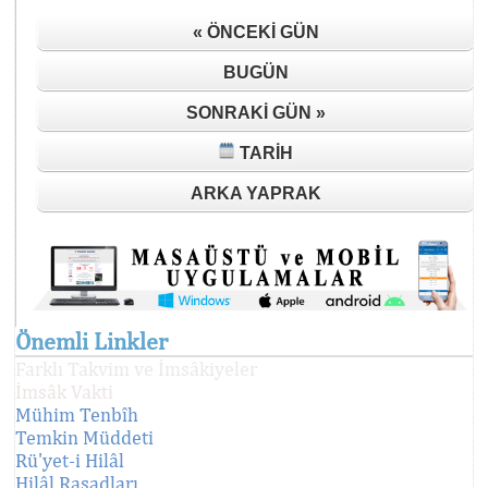
« ÖNCEKI GÜN
BUGÜN
SONRAKI GÜN »
TARIH
ARKA YAPRAK
Önemli Linkler
Farklı Takvim ve İmsâkiyeler
İmsâk Vakti
Mühim Tenbîh
Temkin Müddeti
Rü'yet-i Hilâl
Hilâl Rasadları