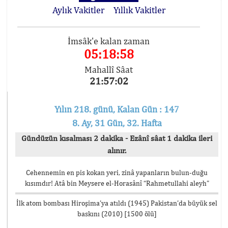
Aylık Vakitler
Yıllık Vakitler
İmsâk'e kalan zaman
05:18:58
Mahallî Sâat
21:57:02
Yılın 218. günü, Kalan Gün : 147
8. Ay, 31 Gün, 32. Hafta
Gündüzün kısalması 2 dakika - Ezânî sâat 1 dakika ileri
alınır.
Cehennemin en pis kokan yeri, zinâ yapanların bulun-duğu
kısımdır! Atâ bin Meysere el-Horasânî “Rahmetullahi aleyh”
İlk atom bombası Hiroşima’ya atıldı (1945) Pakistan’da büyük sel
baskını (2010) [1500 ölü]