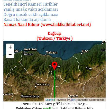
Senelik Hicrî Kamerî Târîhler
Yanlış imsâk vakti açıklaması
Doğru imsâk vakti açıklaması
Rasad hakkında açıklama
Namaz Nasıl Kılınır (www.hakikatkitabevi.net)
Dağbaşı
(Trabzon / Türkiye )
+
−
Leaflet
| Powered by
Esri
|
Earthstar Geographics
Arz :
40° 43' Kuzey,
Tûl :
39° 54' Doğu
Şehirden Çıkan
yeşil
hat , kıble istikâmetidir.