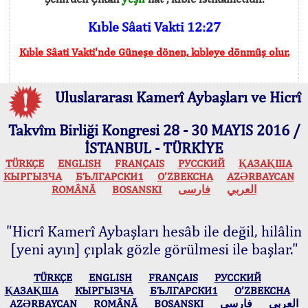
Kıble Sâati Vakti 12:27
Kıble Sâati Vakti'nde Güneşe dönen, kıbleye dönmüş olur.
Uluslararası Kamerî Aybaşları ve Hicrî
Takvîm Birliği Kongresi 28 - 30 MAYIS 2016 /
İSTANBUL - TÜRKİYE
TÜRKÇE
ENGLISH
FRANÇAIS
РУССКИЙ
ҚАЗАҚША
КЫPГЫЗЧA
БЪЛГАРСКИ1
O’ZBEKCHA
AZӘRBAYCAN
ROMÂNĂ
BOSANSKI
فارسی
العربي
"Hicrî Kamerî Aybaşları hesâb ile değil, hilâlin
[yeni ayın] çıplak gözle görülmesi ile başlar."
TÜRKÇE
ENGLISH
FRANÇAIS
РУССКИЙ
ҚАЗАҚША
КЫPГЫЗЧA
БЪЛГАРСКИ1
O’ZBEKCHA
AZӘRBAYCAN
ROMÂNĂ
BOSANSKI
فارسی
العربي