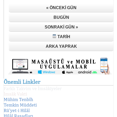
« ÖNCEKI GÜN
BUGÜN
SONRAKI GÜN »
TARIH
ARKA YAPRAK
Önemli Linkler
Farklı Takvim ve İmsâkiyeler
İmsâk Vakti
Mühim Tenbîh
Temkin Müddeti
Rü'yet-i Hilâl
Hilâl Rasadları