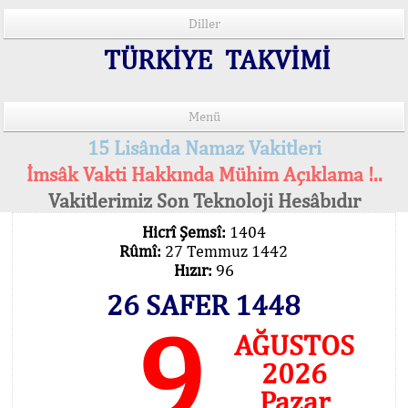
Diller
TÜRKİYE TAKVİMİ
Menü
15 Lisânda Namaz Vakitleri
İmsâk Vakti Hakkında Mühim Açıklama !..
Vakitlerimiz Son Teknoloji Hesâbıdır
Hicrî Şemsî:
1404
Rûmî:
27 Temmuz 1442
Hızır:
96
26 SAFER 1448
9
AĞUSTOS
2026
Pazar