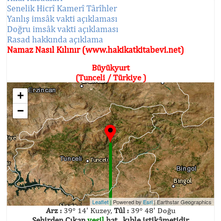
Senelik Hicrî Kamerî Târîhler
Yanlış imsâk vakti açıklaması
Doğru imsâk vakti açıklaması
Rasad hakkında açıklama
Namaz Nasıl Kılınır (www.hakikatkitabevi.net)
Büyükyurt
(Tunceli / Türkiye )
+
−
Leaflet
| Powered by
Esri
|
Earthstar Geographics
Arz :
39° 14' Kuzey,
Tûl :
39° 48' Doğu
Şehirden Çıkan
yeşil
hat , kıble istikâmetidir.