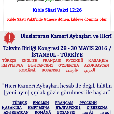
Kıble Sâati Vakti 12:26
Kıble Sâati Vakti'nde Güneşe dönen, kıbleye dönmüş olur.
Uluslararası Kamerî Aybaşları ve Hicrî
Takvîm Birliği Kongresi 28 - 30 MAYIS 2016 /
İSTANBUL - TÜRKİYE
TÜRKÇE
ENGLISH
FRANÇAIS
РУССКИЙ
ҚАЗАҚША
КЫPГЫЗЧA
БЪЛГАРСКИ1
O’ZBEKCHA
AZӘRBAYCAN
ROMÂNĂ
BOSANSKI
فارسی
العربي
"Hicrî Kamerî Aybaşları hesâb ile değil, hilâlin
[yeni ayın] çıplak gözle görülmesi ile başlar."
TÜRKÇE
ENGLISH
FRANÇAIS
РУССКИЙ
ҚАЗАҚША
КЫPГЫЗЧA
БЪЛГАРСКИ1
O’ZBEKCHA
AZӘRBAYCAN
ROMÂNĂ
BOSANSKI
فارسی
العربي