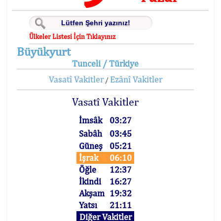
Ülkeler Listesi İçin Tıklayınız
Büyükyurt
Tunceli / Türkiye
Vasatî Vakitler
Ezânî Vakitler
/
Vasatî Vakitler
İmsâk
03:27
Sabâh
03:45
Güneş
05:21
İşrak
06:10
Öğle
12:37
İkindi
16:27
Akşam
19:32
Yatsı
21:11
Diğer Vakitler