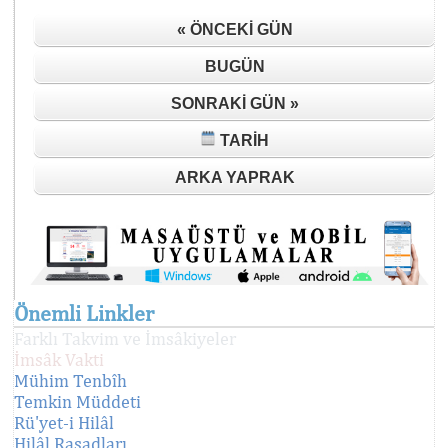
« ÖNCEKI GÜN
BUGÜN
SONRAKI GÜN »
TARIH
ARKA YAPRAK
Önemli Linkler
Farklı Takvim ve İmsâkiyeler
İmsâk Vakti
Mühim Tenbîh
Temkin Müddeti
Rü'yet-i Hilâl
Hilâl Rasadları