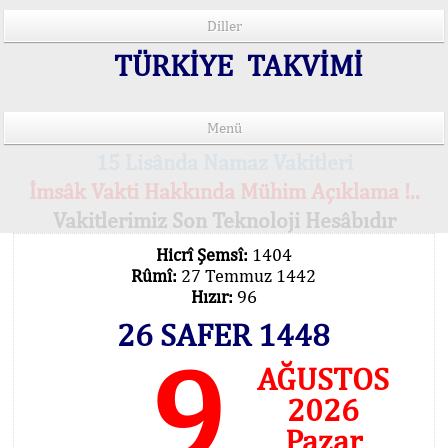
Diller
TÜRKİYE TAKVİMİ
Menü
15 Lisânda Namaz Vakitleri
İmsâk Vakti Hakkında Mühim Açıklama !..
Vakitlerimiz Son Teknoloji Hesâbıdır
Hicrî Şemsî:
1404
Rûmî:
27 Temmuz 1442
Hızır:
96
26 SAFER 1448
9
AĞUSTOS
2026
Pazar