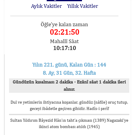
Aylık Vakitler
Yıllık Vakitler
Öğle'ye kalan zaman
02:21:50
Mahallî Sâat
10:17:10
Yılın 221. günü, Kalan Gün : 144
8. Ay, 31 Gün, 32. Hafta
Gündüzün kısalması 2 dakika - Ezânî sâat 1 dakika ileri
alınır.
Dul ve yetimlerin ihtiyacına koşanlar, gündüz (nâfile) oruç tutup,
geceyi ibâdetle geçiren gibidir. Hadîs-i şerîf
Sultan Yıldırım Bâyezid Hân’ın taht’a çıkması (1389) Nagazaki’ye
ikinci atom bombası atıldı (1945)