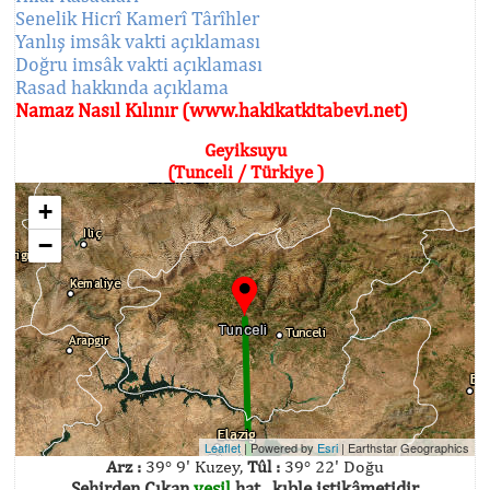
Senelik Hicrî Kamerî Târîhler
Yanlış imsâk vakti açıklaması
Doğru imsâk vakti açıklaması
Rasad hakkında açıklama
Namaz Nasıl Kılınır (www.hakikatkitabevi.net)
Geyiksuyu
(Tunceli / Türkiye )
+
−
Leaflet
| Powered by
Esri
|
Earthstar Geographics
Arz :
39° 9' Kuzey,
Tûl :
39° 22' Doğu
Şehirden Çıkan
yeşil
hat , kıble istikâmetidir.