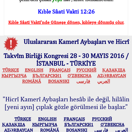
Kıble Sâati Vakti 12:26
Kıble Sâati Vakti'nde Güneşe dönen, kıbleye dönmüş olur.
Uluslararası Kamerî Aybaşları ve Hicrî
Takvîm Birliği Kongresi 28 - 30 MAYIS 2016 /
İSTANBUL - TÜRKİYE
TÜRKÇE
ENGLISH
FRANÇAIS
РУССКИЙ
ҚАЗАҚША
КЫPГЫЗЧA
БЪЛГАРСКИ1
O’ZBEKCHA
AZӘRBAYCAN
ROMÂNĂ
BOSANSKI
فارسی
العربي
"Hicrî Kamerî Aybaşları hesâb ile değil, hilâlin
[yeni ayın] çıplak gözle görülmesi ile başlar."
TÜRKÇE
ENGLISH
FRANÇAIS
РУССКИЙ
ҚАЗАҚША
КЫPГЫЗЧA
БЪЛГАРСКИ1
O’ZBEKCHA
AZӘRBAYCAN
ROMÂNĂ
BOSANSKI
فارسی
العربي