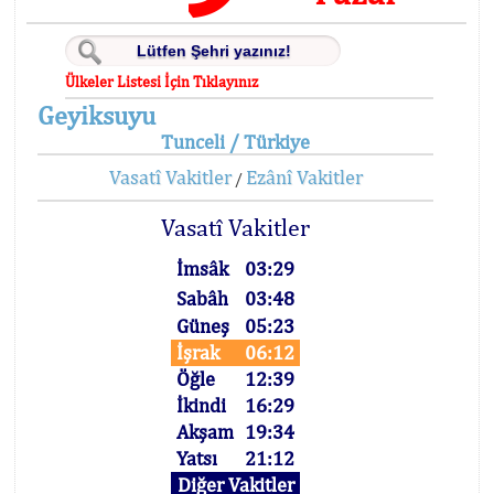
Ülkeler Listesi İçin Tıklayınız
Geyiksuyu
Tunceli / Türkiye
Vasatî Vakitler
Ezânî Vakitler
/
Vasatî Vakitler
İmsâk
03:29
Sabâh
03:48
Güneş
05:23
İşrak
06:12
Öğle
12:39
İkindi
16:29
Akşam
19:34
Yatsı
21:12
Diğer Vakitler