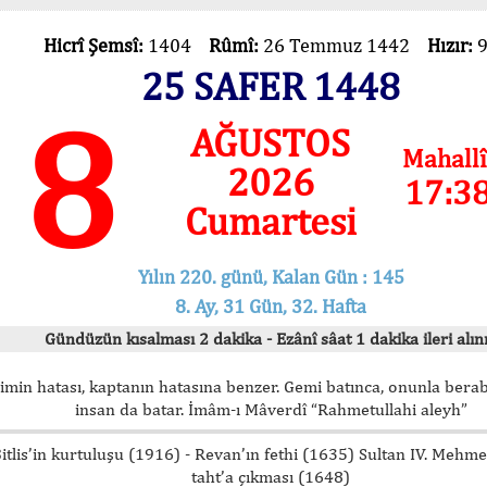
Hicrî Şemsî:
1404
Rûmî:
26 Temmuz 1442
Hızır:
25 SAFER 1448
8
AĞUSTOS
Mahallî
2026
17:3
Cumartesi
Yılın 220. günü, Kalan Gün : 145
8. Ay, 31 Gün, 32. Hafta
Gündüzün kısalması 2 dakika - Ezânî sâat 1 dakika ileri alını
imin hatası, kaptanın hatasına benzer. Gemi batınca, onunla bera
insan da batar. İmâm-ı Mâverdî “Rahmetullahi aleyh”
itlis’in kurtuluşu (1916) - Revan’ın fethi (1635) Sultan IV. Mehm
taht’a çıkması (1648)