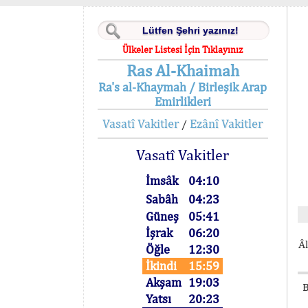
Ülkeler Listesi İçin Tıklayınız
Ras Al-Khaimah
Ra's al-Khaymah / Birleşik Arap
Emirlikleri
Vasatî Vakitler
Ezânî Vakitler
/
Vasatî Vakitler
İmsâk
04:10
Sabâh
04:23
Güneş
05:41
İşrak
06:20
Âl
Öğle
12:30
İkindi
15:59
Akşam
19:03
B
Yatsı
20:23