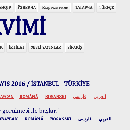
SHQIP
ЎЗБЕКЧА
Кыргыз тили
ТАТАРЧА
TÜRKÇE
VİMİ
R
İRTİBAT
SESLİ YAYINLAR
SİPARİŞ
 MAYIS 2016 / İSTANBUL - TÜRKİYE
AYCAN
ROMÂNĂ
BOSANSKI
فارسی
العربي
 görülmesi ile başlar."
RBAYCAN
ROMÂNĂ
BOSANSKI
فارسی
العربي