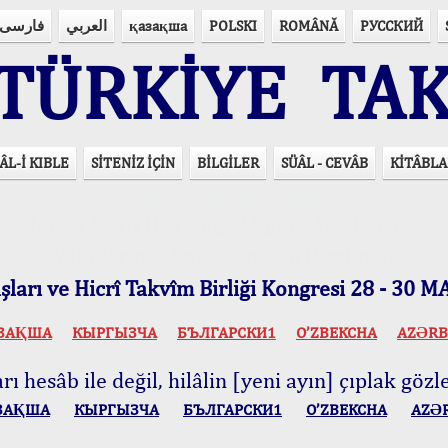
فارسی
العربي
қазақша
POLSKI
ROMÂNĂ
РУССКИЙ
ÜRKİYE TAK
ÂL-İ KIBLE
SİTENİZ İÇİN
BİLGİLER
SÜÂL - CEVÂB
KİTÂBLA
15 Lisânda Namaz Vakitleri
İmsâk Vakti Hakkında Mühim Açıklama !..
Vakitlerimiz Son Teknoloji Hesâbıdır
ları ve Hicrî Takvîm Birliği Kongresi 28 - 30
ЗАҚША
КЫPГЫЗЧA
БЪЛГАРСКИ1
O’ZBEKCHA
AZӘRB
ı hesâb ile değil, hilâlin [yeni ayın] çıplak gözle
ЗАҚША
КЫPГЫЗЧA
БЪЛГАРСКИ1
O’ZBEKCHA
AZӘ