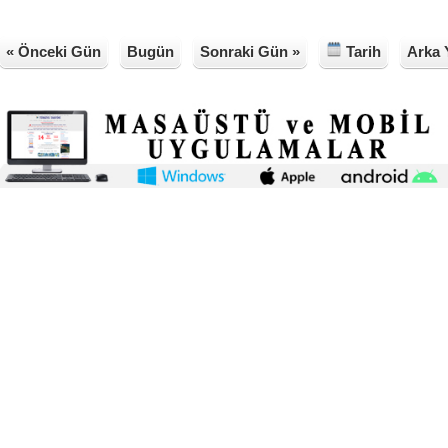
« Önceki Gün
Bugün
Sonraki Gün »
Tarih
Arka 