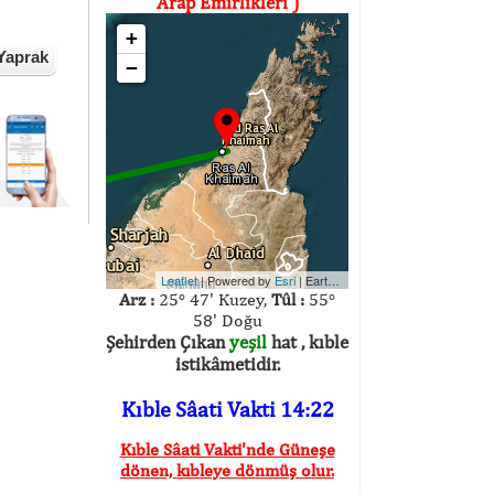
Arap Emirlikleri )
+
Yaprak
−
Leaflet
| Powered by
Esri
|
Earthstar Geographics
Arz :
25° 47' Kuzey,
Tûl :
55°
58' Doğu
Şehirden Çıkan
yeşil
hat , kıble
istikâmetidir.
Kıble Sâati Vakti 14:22
Kıble Sâati Vakti'nde Güneşe
dönen, kıbleye dönmüş olur.