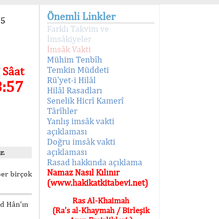
Önemli Linkler
95
Farklı Takvim ve
İmsâkiyeler
İmsâk Vakti
Mühim Tenbîh
 Sâat
Temkin Müddeti
Rü'yet-i Hilâl
8:57
Hilâl Rasadları
Senelik Hicrî Kamerî
Târîhler
Yanlış imsâk vakti
açıklaması
Doğru imsâk vakti
açıklaması
r.
Rasad hakkında açıklama
Namaz Nasıl Kılınır
ber birçok
(www.hakikatkitabevi.net)
Ras Al-Khaimah
ed Hân’ın
(Ra's al-Khaymah / Birleşik