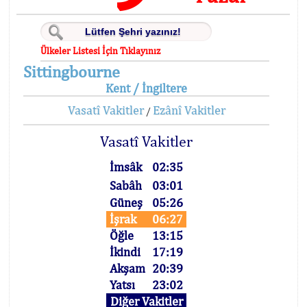
Ülkeler Listesi İçin Tıklayınız
Sittingbourne
Kent / İngiltere
Vasatî Vakitler
Ezânî Vakitler
/
Vasatî Vakitler
İmsâk
02:35
Sabâh
03:01
Güneş
05:26
İşrak
06:27
Öğle
13:15
İkindi
17:19
Akşam
20:39
Yatsı
23:02
Diğer Vakitler