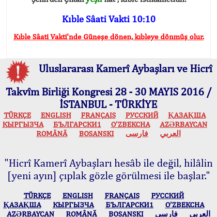
Kıble Sâati Vakti 10:10
Kıble Sâati Vakti'nde Güneşe dönen, kıbleye dönmüş olur.
Uluslararası Kamerî Aybaşları ve Hicrî
Takvîm Birliği Kongresi 28 - 30 MAYIS 2016 /
İSTANBUL - TÜRKİYE
TÜRKÇE
ENGLISH
FRANÇAIS
РУССКИЙ
ҚАЗАҚША
КЫPГЫЗЧA
БЪЛГАРСКИ1
O’ZBEKCHA
AZӘRBAYCAN
ROMÂNĂ
BOSANSKI
فارسی
العربي
"Hicrî Kamerî Aybaşları hesâb ile değil, hilâlin
[yeni ayın] çıplak gözle görülmesi ile başlar."
TÜRKÇE
ENGLISH
FRANÇAIS
РУССКИЙ
ҚАЗАҚША
КЫPГЫЗЧA
БЪЛГАРСКИ1
O’ZBEKCHA
AZӘRBAYCAN
ROMÂNĂ
BOSANSKI
فارسی
العربي