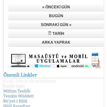
« ÖNCEKI GÜN
BUGÜN
SONRAKI GÜN »
TARIH
ARKA YAPRAK
Önemli Linkler
Farklı Takvim ve İmsâkiyeler
İmsâk Vakti
Mühim Tenbîh
Temkin Müddeti
Rü'yet-i Hilâl
Hilâl Rasadları