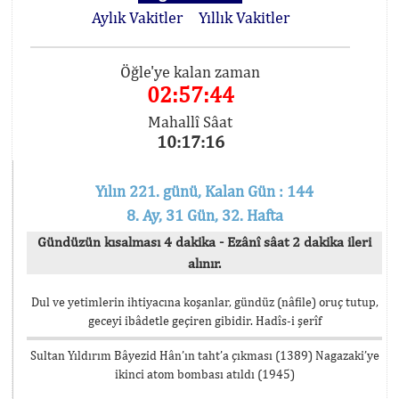
Aylık Vakitler
Yıllık Vakitler
Öğle'ye kalan zaman
02:57:44
Mahallî Sâat
10:17:16
Yılın 221. günü, Kalan Gün : 144
8. Ay, 31 Gün, 32. Hafta
Gündüzün kısalması 4 dakika - Ezânî sâat 2 dakika ileri
alınır.
Dul ve yetimlerin ihtiyacına koşanlar, gündüz (nâfile) oruç tutup,
geceyi ibâdetle geçiren gibidir. Hadîs-i şerîf
Sultan Yıldırım Bâyezid Hân’ın taht’a çıkması (1389) Nagazaki’ye
ikinci atom bombası atıldı (1945)