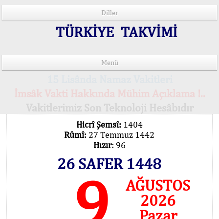
Diller
TÜRKİYE TAKVİMİ
Menü
15 Lisânda Namaz Vakitleri
İmsâk Vakti Hakkında Mühim Açıklama !..
Vakitlerimiz Son Teknoloji Hesâbıdır
Hicrî Şemsî:
1404
Rûmî:
27 Temmuz 1442
Hızır:
96
26 SAFER 1448
9
AĞUSTOS
2026
Pazar