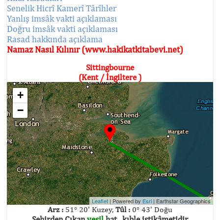
Senelik Hicrî Kamerî Târîhler
Yanlış imsâk vakti açıklaması
Doğru imsâk vakti açıklaması
Rasad hakkında açıklama
Namaz Nasıl Kılınır (www.hakikatkitabevi.net)
Sittingbourne
(Kent / İngiltere )
+
−
Leaflet
| Powered by
Esri
|
Earthstar Geographics
Arz :
51° 20' Kuzey,
Tûl :
0° 43' Doğu
Şehirden Çıkan
yeşil
hat , kıble istikâmetidir.