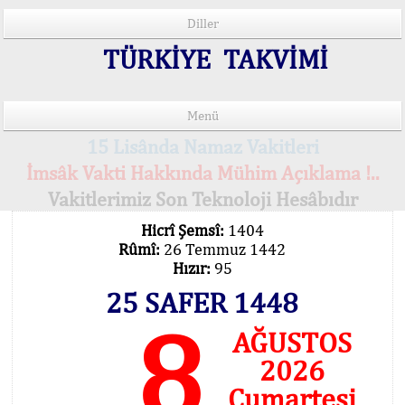
Diller
TÜRKİYE TAKVİMİ
Menü
15 Lisânda Namaz Vakitleri
İmsâk Vakti Hakkında Mühim Açıklama !..
Vakitlerimiz Son Teknoloji Hesâbıdır
Hicrî Şemsî:
1404
Rûmî:
26 Temmuz 1442
Hızır:
95
25 SAFER 1448
8
AĞUSTOS
2026
Cumartesi