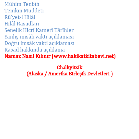
Mühim Tenbîh
Temkin Müddeti
Rü'yet-i Hilâl
Hilâl Rasadları
Senelik Hicrî Kamerî Târîhler
Yanlış imsâk vakti açıklaması
Doğru imsâk vakti açıklaması
Rasad hakkında açıklama
Namaz Nasıl Kılınır (www.hakikatkitabevi.net)
Chalkyitsik
(Alaska / Amerika Birleşik Devletleri )