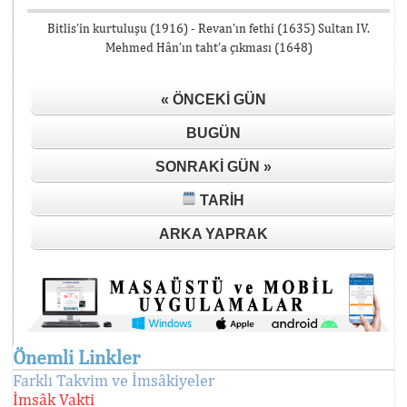
Bitlis’in kurtuluşu (1916) - Revan’ın fethi (1635) Sultan IV.
Mehmed Hân’ın taht’a çıkması (1648)
« ÖNCEKI GÜN
BUGÜN
SONRAKI GÜN »
TARIH
ARKA YAPRAK
Önemli Linkler
Farklı Takvim ve İmsâkiyeler
İmsâk Vakti