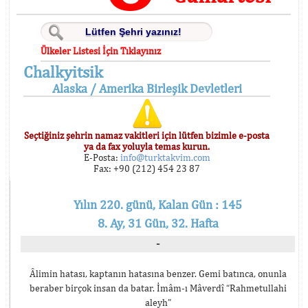
Ülkeler Listesi İçin Tıklayınız
Chalkyitsik
Alaska / Amerika Birleşik Devletleri
Seçtiğiniz şehrin namaz vakitleri için lütfen bizimle e-posta
ya da fax yoluyla temas kurun.
E-Posta:
info@turktakvim.com
Fax: +90 (212) 454 23 87
Yılın 220. günü, Kalan Gün : 145
8. Ay, 31 Gün, 32. Hafta
-
Âlimin hatası, kaptanın hatasına benzer. Gemi batınca, onunla
beraber birçok insan da batar. İmâm-ı Mâverdî “Rahmetullahi
aleyh”