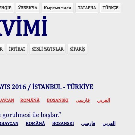
SHQIP
ЎЗБЕКЧА
Кыргыз тили
ТАТАРЧА
TÜRKÇE
VİMİ
R
İRTİBAT
SESLİ YAYINLAR
SİPARİŞ
 MAYIS 2016 / İSTANBUL - TÜRKİYE
AYCAN
ROMÂNĂ
BOSANSKI
فارسی
العربي
 görülmesi ile başlar."
RBAYCAN
ROMÂNĂ
BOSANSKI
فارسی
العربي