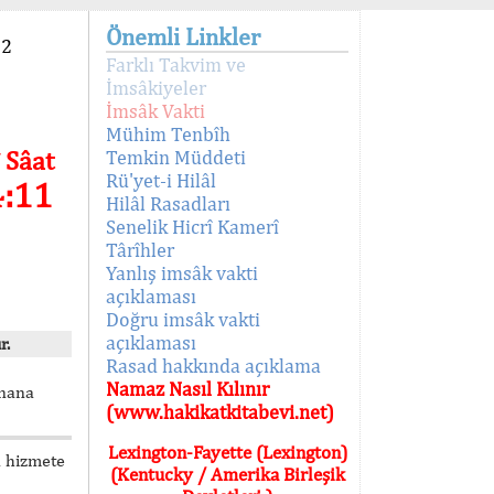
Önemli Linkler
92
Farklı Takvim ve
İmsâkiyeler
İmsâk Vakti
Mühim Tenbîh
 Sâat
Temkin Müddeti
Rü'yet-i Hilâl
4:11
Hilâl Rasadları
Senelik Hicrî Kamerî
Târîhler
Yanlış imsâk vakti
açıklaması
Doğru imsâk vakti
açıklaması
r.
Rasad hakkında açıklama
Namaz Nasıl Kılınır
unana
(www.hakikatkitabevi.net)
Lexington-Fayette (Lexington)
n hizmete
(Kentucky / Amerika Birleşik