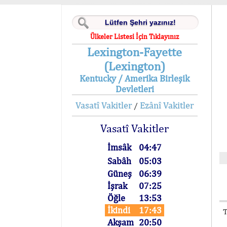
Ülkeler Listesi İçin Tıklayınız
Lexington-Fayette
(Lexington)
Kentucky / Amerika Birleşik
Devletleri
Vasatî Vakitler
Ezânî Vakitler
/
Vasatî Vakitler
İmsâk
04:47
Sabâh
05:03
Güneş
06:39
İşrak
07:25
Öğle
13:53
İkindi
17:43
T
Akşam
20:50