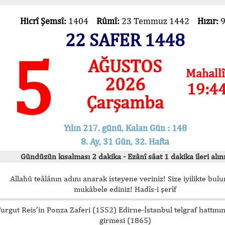
Hicrî Şemsî:
1404
Rûmî:
23 Temmuz 1442
Hızır:
22 SAFER 1448
5
AĞUSTOS
Mahallî
2026
19:4
Çarşamba
Yılın 217. günü, Kalan Gün : 148
8. Ay, 31 Gün, 32. Hafta
Gündüzün kısalması 2 dakika - Ezânî sâat 1 dakika ileri alını
Allahü teâlânın adını anarak isteyene veriniz! Size iyilikte bul
mukâbele ediniz! Hadîs-i şerîf
urgut Reis’in Ponza Zaferi (1552) Edirne-İstanbul telgraf hattını
girmesi (1865)