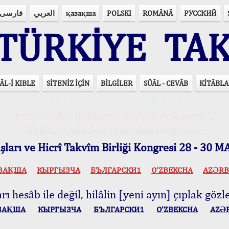
فارسی
العربي
қазақша
POLSKI
ROMÂNĂ
РУССКИЙ
ÜRKİYE TAK
ÂL-İ KIBLE
SİTENİZ İÇİN
BİLGİLER
SÜÂL - CEVÂB
KİTÂBLA
15 Lisânda Namaz Vakitleri
İmsâk Vakti Hakkında Mühim Açıklama !..
Vakitlerimiz Son Teknoloji Hesâbıdır
ları ve Hicrî Takvîm Birliği Kongresi 28 - 30
ЗАҚША
КЫPГЫЗЧA
БЪЛГАРСКИ1
O’ZBEKCHA
AZӘRB
ı hesâb ile değil, hilâlin [yeni ayın] çıplak gözle
ЗАҚША
КЫPГЫЗЧA
БЪЛГАРСКИ1
O’ZBEKCHA
AZӘ