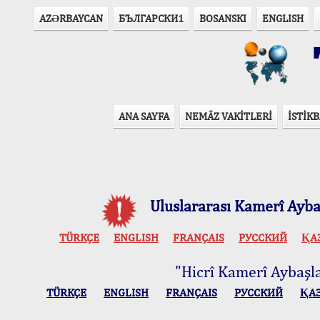
AZӘRBAYCAN
БЪЛГАРСКИ1
BOSANSKI
ENGLISH
T
ANA SAYFA
NEMÂZ VAKİTLERİ
İSTİKB
Uluslararası Kamerî Aybaş
TÜRKÇE
ENGLISH
FRANÇAIS
РУССКИЙ
ҚА
"Hicrî Kamerî Aybaşlar
TÜRKÇE
ENGLISH
FRANÇAIS
РУССКИЙ
ҚА