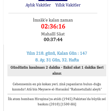
Aylık Vakitler
Yıllık Vakitler
İmsâk'e kalan zaman
02:36:16
Mahallî Sâat
00:37:44
Yılın 218. günü, Kalan Gün : 147
8. Ay, 31 Gün, 32. Hafta
Gündüzün kısalması 2 dakika - Ezânî sâat 1 dakika ileri
alınır.
Cehennemin en pis kokan yeri, zinâ yapanların bulun-duğu
kısımdır! Atâ bin Meysere el-Horasânî “Rahmetullahi aleyh”
İlk atom bombası Hiroşima’ya atıldı (1945) Pakistan’da büyük sel
baskını (2010) [1500 ölü]