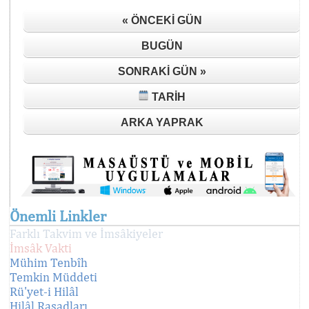
« ÖNCEKI GÜN
BUGÜN
SONRAKI GÜN »
TARIH
ARKA YAPRAK
Önemli Linkler
Farklı Takvim ve İmsâkiyeler
İmsâk Vakti
Mühim Tenbîh
Temkin Müddeti
Rü'yet-i Hilâl
Hilâl Rasadları