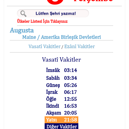
Ülkeler Listesi İçin Tıklayınız
Augusta
Maine / Amerika Birleşik Devletleri
Vasatî Vakitler
Ezânî Vakitler
/
Vasatî Vakitler
İmsâk
03:14
Sabâh
03:34
Güneş
05:26
İşrak
06:17
Öğle
12:55
İkindi
16:53
Akşam
20:05
Yatsı
21:58
Diğer Vakitler