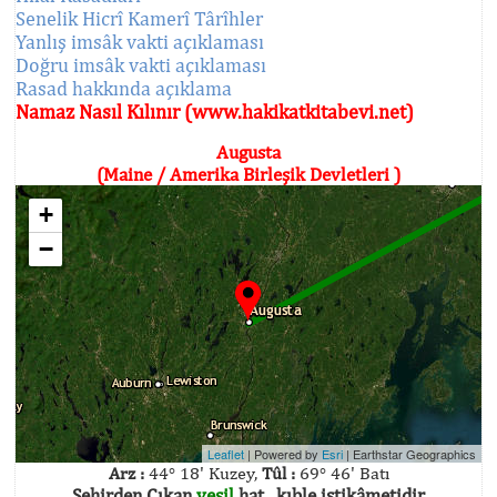
Senelik Hicrî Kamerî Târîhler
Yanlış imsâk vakti açıklaması
Doğru imsâk vakti açıklaması
Rasad hakkında açıklama
Namaz Nasıl Kılınır (www.hakikatkitabevi.net)
Augusta
(Maine / Amerika Birleşik Devletleri )
+
−
Leaflet
| Powered by
Esri
|
Earthstar Geographics
Arz :
44° 18' Kuzey,
Tûl :
69° 46' Batı
Şehirden Çıkan
yeşil
hat , kıble istikâmetidir.