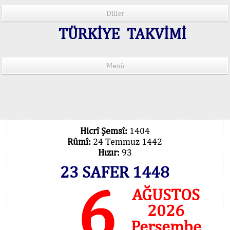
Diller
TÜRKİYE TAKVİMİ
Menü
15 Lisânda Namaz Vakitleri
İmsâk Vakti Hakkında Mühim Açıklama !..
Vakitlerimiz Son Teknoloji Hesâbıdır
Hicrî Şemsî:
1404
Rûmî:
24 Temmuz 1442
Hızır:
93
23 SAFER 1448
6
AĞUSTOS
2026
Perşembe