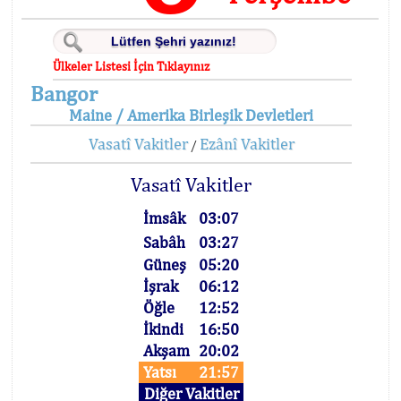
Ülkeler Listesi İçin Tıklayınız
Bangor
Maine / Amerika Birleşik Devletleri
Vasatî Vakitler
Ezânî Vakitler
/
Vasatî Vakitler
İmsâk
03:07
Sabâh
03:27
Güneş
05:20
İşrak
06:12
Öğle
12:52
İkindi
16:50
Akşam
20:02
Yatsı
21:57
Diğer Vakitler