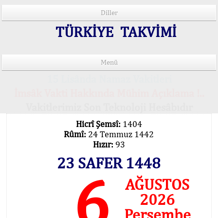
Diller
TÜRKİYE TAKVİMİ
Menü
15 Lisânda Namaz Vakitleri
İmsâk Vakti Hakkında Mühim Açıklama !..
Vakitlerimiz Son Teknoloji Hesâbıdır
Hicrî Şemsî:
1404
Rûmî:
24 Temmuz 1442
Hızır:
93
23 SAFER 1448
6
AĞUSTOS
2026
Perşembe