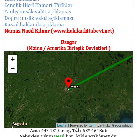
Senelik Hicrî Kamerî Târîhler
Yanlış imsâk vakti açıklaması
Doğru imsâk vakti açıklaması
Rasad hakkında açıklama
Namaz Nasıl Kılınır (www.hakikatkitabevi.net)
Bangor
(Maine / Amerika Birleşik Devletleri )
+
−
Leaflet
| Powered by
Esri
|
Earthstar Geographics
Arz :
44° 48' Kuzey,
Tûl :
68° 46' Batı
Şehirden Çıkan
yeşil
hat , kıble istikâmetidir.