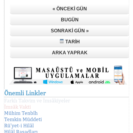
« ÖNCEKI GÜN
BUGÜN
SONRAKI GÜN »
TARIH
ARKA YAPRAK
Önemli Linkler
Farklı Takvim ve İmsâkiyeler
İmsâk Vakti
Mühim Tenbîh
Temkin Müddeti
Rü'yet-i Hilâl
Hilâl Rasadları