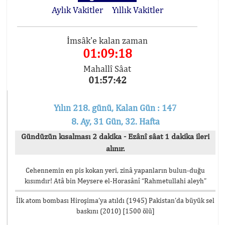
Aylık Vakitler
Yıllık Vakitler
İmsâk'e kalan zaman
01:09:18
Mahallî Sâat
01:57:42
Yılın 218. günü, Kalan Gün : 147
8. Ay, 31 Gün, 32. Hafta
Gündüzün kısalması 2 dakika - Ezânî sâat 1 dakika ileri
alınır.
Cehennemin en pis kokan yeri, zinâ yapanların bulun-duğu
kısımdır! Atâ bin Meysere el-Horasânî “Rahmetullahi aleyh”
İlk atom bombası Hiroşima’ya atıldı (1945) Pakistan’da büyük sel
baskını (2010) [1500 ölü]