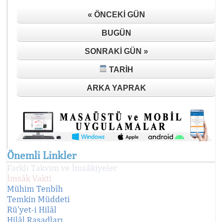
« ÖNCEKI GÜN
BUGÜN
SONRAKI GÜN »
TARIH
ARKA YAPRAK
Önemli Linkler
Farklı Takvim ve İmsâkiyeler
İmsâk Vakti
Mühim Tenbîh
Temkin Müddeti
Rü'yet-i Hilâl
Hilâl Rasadları