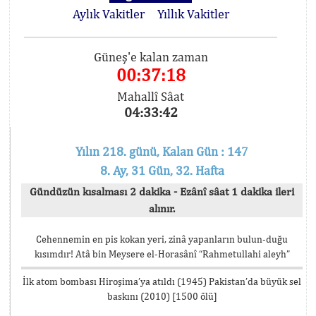
Aylık Vakitler
Yıllık Vakitler
Güneş'e kalan zaman
00:37:18
Mahallî Sâat
04:33:42
Yılın 218. günü, Kalan Gün : 147
8. Ay, 31 Gün, 32. Hafta
Gündüzün kısalması 2 dakika - Ezânî sâat 1 dakika ileri
alınır.
Cehennemin en pis kokan yeri, zinâ yapanların bulun-duğu
kısımdır! Atâ bin Meysere el-Horasânî “Rahmetullahi aleyh”
İlk atom bombası Hiroşima’ya atıldı (1945) Pakistan’da büyük sel
baskını (2010) [1500 ölü]