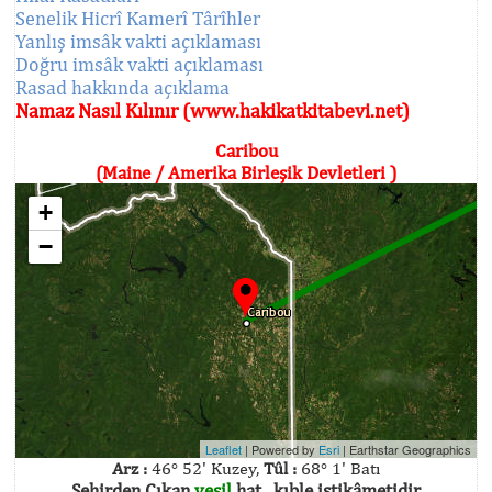
Senelik Hicrî Kamerî Târîhler
Yanlış imsâk vakti açıklaması
Doğru imsâk vakti açıklaması
Rasad hakkında açıklama
Namaz Nasıl Kılınır (www.hakikatkitabevi.net)
Caribou
(Maine / Amerika Birleşik Devletleri )
+
−
Leaflet
| Powered by
Esri
|
Earthstar Geographics
Arz :
46° 52' Kuzey,
Tûl :
68° 1' Batı
Şehirden Çıkan
yeşil
hat , kıble istikâmetidir.