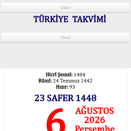
Diller
TÜRKİYE TAKVİMİ
Menü
15 Lisânda Namaz Vakitleri
İmsâk Vakti Hakkında Mühim Açıklama !..
Vakitlerimiz Son Teknoloji Hesâbıdır
Hicrî Şemsî:
1404
Rûmî:
24 Temmuz 1442
Hızır:
93
23 SAFER 1448
6
AĞUSTOS
2026
Perşembe