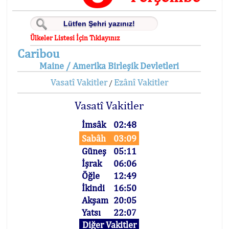
Ülkeler Listesi İçin Tıklayınız
Caribou
Maine / Amerika Birleşik Devletleri
Vasatî Vakitler
Ezânî Vakitler
/
Vasatî Vakitler
İmsâk
02:48
Sabâh
03:09
Güneş
05:11
İşrak
06:06
Öğle
12:49
İkindi
16:50
Akşam
20:05
Yatsı
22:07
Diğer Vakitler