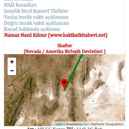
Hilâl Rasadları
Senelik Hicrî Kamerî Târîhler
Yanlış imsâk vakti açıklaması
Doğru imsâk vakti açıklaması
Rasad hakkında açıklama
Namaz Nasıl Kılınır (www.hakikatkitabevi.net)
Shafter
(Nevada / Amerika Birleşik Devletleri )
+
−
Leaflet
| Powered by
Esri
|
Earthstar Geographics
Arz :
40° 51' Kuzey,
Tûl :
114° 26' Batı