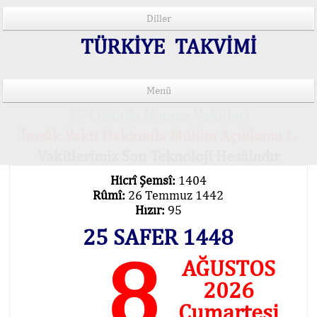
Diller
TÜRKİYE TAKVİMİ
Menü
15 Lisânda Namaz Vakitleri
İmsâk Vakti Hakkında Mühim Açıklama !..
Vakitlerimiz Son Teknoloji Hesâbıdır
Hicrî Şemsî:
1404
Rûmî:
26 Temmuz 1442
Hızır:
95
25 SAFER 1448
8
AĞUSTOS
2026
Cumartesi