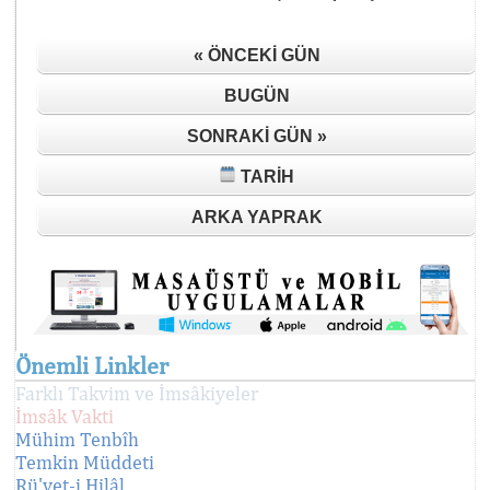
« ÖNCEKI GÜN
BUGÜN
SONRAKI GÜN »
TARIH
ARKA YAPRAK
Önemli Linkler
Farklı Takvim ve İmsâkiyeler
İmsâk Vakti
Mühim Tenbîh
Temkin Müddeti
Rü'yet-i Hilâl