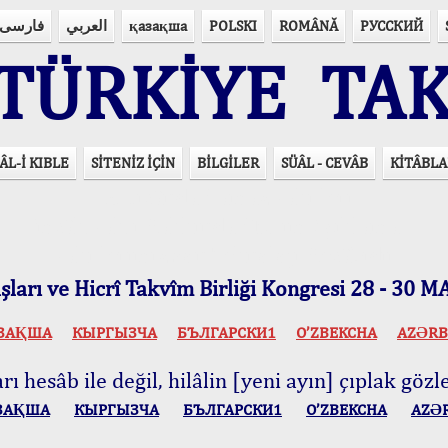
فارسی
العربي
қазақша
POLSKI
ROMÂNĂ
РУССКИЙ
ÜRKİYE TAK
ÂL-İ KIBLE
SİTENİZ İÇİN
BİLGİLER
SÜÂL - CEVÂB
KİTÂBLA
15 Lisânda Namaz Vakitleri
İmsâk Vakti Hakkında Mühim Açıklama !..
Vakitlerimiz Son Teknoloji Hesâbıdır
ları ve Hicrî Takvîm Birliği Kongresi 28 - 30
ЗАҚША
КЫPГЫЗЧA
БЪЛГАРСКИ1
O’ZBEKCHA
AZӘRB
ı hesâb ile değil, hilâlin [yeni ayın] çıplak gözle
ЗАҚША
КЫPГЫЗЧA
БЪЛГАРСКИ1
O’ZBEKCHA
AZӘ