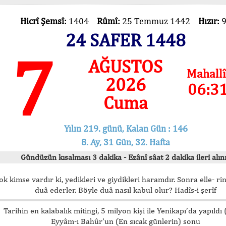
Hicrî Şemsî:
1404
Rûmî:
25 Temmuz 1442
Hızır:
24 SAFER 1448
7
AĞUSTOS
Mahallî
2026
06:3
Cuma
Yılın 219. günü, Kalan Gün : 146
8. Ay, 31 Gün, 32. Hafta
Gündüzün kısalması 3 dakika - Ezânî sâat 2 dakika ileri alını
ok kimse vardır ki, yedikleri ve giydikleri haramdır. Sonra elle- rin
duâ ederler. Böyle duâ nasıl kabul olur? Hadîs-i şerîf
Tarihin en kalabalık mitingi, 5 milyon kişi ile Yenikapı’da yapıldı
Eyyâm-ı Bahûr’un (En sıcak günlerin) sonu