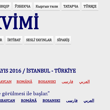
SHQIP
ЎЗБЕКЧА
Кыргыз тили
ТАТАРЧА
TÜRKÇE
VİMİ
R
İRTİBAT
SESLİ YAYINLAR
SİPARİŞ
 MAYIS 2016 / İSTANBUL - TÜRKİYE
AYCAN
ROMÂNĂ
BOSANSKI
فارسی
العربي
 görülmesi ile başlar."
RBAYCAN
ROMÂNĂ
BOSANSKI
فارسی
العربي