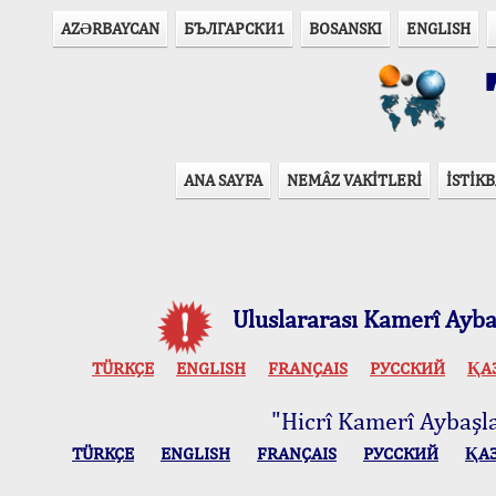
AZӘRBAYCAN
БЪЛГАРСКИ1
BOSANSKI
ENGLISH
T
ANA SAYFA
NEMÂZ VAKİTLERİ
İSTİKB
Uluslararası Kamerî Aybaş
TÜRKÇE
ENGLISH
FRANÇAIS
РУССКИЙ
ҚА
"Hicrî Kamerî Aybaşlar
TÜRKÇE
ENGLISH
FRANÇAIS
РУССКИЙ
ҚА