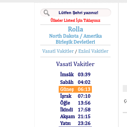
Ülkeler Listesi İçin Tıklayınız
Rolla
North Dakota / Amerika
Birleşik Devletleri
Vasatî Vakitler
Ezânî Vakitler
/
Vasatî Vakitler
İmsâk
03:39
Sabâh
04:02
Güneş
06:13
İşrak
07:10
Ç
Öğle
13:56
İkindi
17:58
Akşam
21:15
Yatsı
23:26