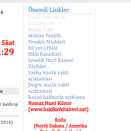
Önemli Linkler
94
Farklı Takvim ve
İmsâkiyeler
İmsâk Vakti
Mühim Tenbîh
 Sâat
Temkin Müddeti
Rü'yet-i Hilâl
1:29
Hilâl Rasadları
Senelik Hicrî Kamerî
Târîhler
Yanlış imsâk vakti
açıklaması
Doğru imsâk vakti
açıklaması
r.
Rasad hakkında açıklama
Namaz Nasıl Kılınır
i kaldırıp
(www.hakikatkitabevi.net)
Rolla
 (2016)
(North Dakota / Amerika