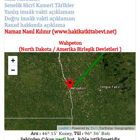
Senelik Hicrî Kamerî Târîhler
Yanlış imsâk vakti açıklaması
Doğru imsâk vakti açıklaması
Rasad hakkında açıklama
Namaz Nasıl Kılınır (www.hakikatkitabevi.net)
Wahpeton
(North Dakota / Amerika Birleşik Devletleri )
+
−
Leaflet
| Powered by
Esri
|
Earthstar Geographics
Arz :
46° 15' Kuzey,
Tûl :
96° 36' Batı
Şehirden Çıkan
yeşil
hat , kıble istikâmetidir.