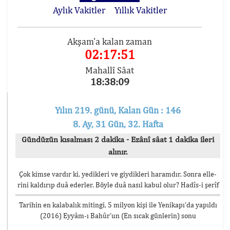
Aylık Vakitler
Yıllık Vakitler
Akşam'a kalan zaman
02:17:50
Mahallî Sâat
18:38:10
Yılın 219. günü, Kalan Gün : 146
8. Ay, 31 Gün, 32. Hafta
Gündüzün kısalması 2 dakika - Ezânî sâat 1 dakika ileri
alınır.
Çok kimse vardır ki, yedikleri ve giydikleri haramdır. Sonra elle-
rini kaldırıp duâ ederler. Böyle duâ nasıl kabul olur? Hadîs-i şerîf
Tarihin en kalabalık mitingi, 5 milyon kişi ile Yenikapı’da yapıldı
(2016) Eyyâm-ı Bahûr’un (En sıcak günlerin) sonu