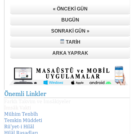
« ÖNCEKI GÜN
BUGÜN
SONRAKI GÜN »
TARIH
ARKA YAPRAK
Önemli Linkler
Farklı Takvim ve İmsâkiyeler
İmsâk Vakti
Mühim Tenbîh
Temkin Müddeti
Rü'yet-i Hilâl
Hilâl Rasadları