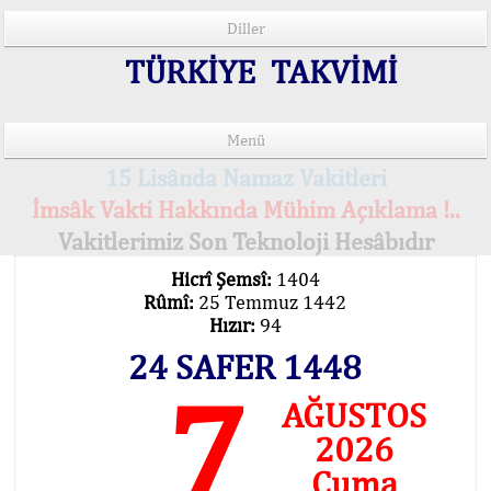
Diller
TÜRKİYE TAKVİMİ
Menü
15 Lisânda Namaz Vakitleri
İmsâk Vakti Hakkında Mühim Açıklama !..
Vakitlerimiz Son Teknoloji Hesâbıdır
Hicrî Şemsî:
1404
Rûmî:
25 Temmuz 1442
Hızır:
94
24 SAFER 1448
7
AĞUSTOS
2026
Cuma