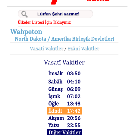
Ülkeler Listesi İçin Tıklayınız
Wahpeton
North Dakota / Amerika Birleşik Devletleri
Vasatî Vakitler
Ezânî Vakitler
/
Vasatî Vakitler
İmsâk
03:50
Sabâh
04:10
Güneş
06:09
İşrak
07:02
Öğle
13:43
İkindi
17:42
Akşam
20:56
Yatsı
22:55
Diğer Vakitler