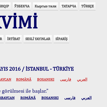
SHQIP
ЎЗБЕКЧА
Кыргыз тили
ТАТАРЧА
TÜRKÇE
VİMİ
R
İRTİBAT
SESLİ YAYINLAR
SİPARİŞ
 MAYIS 2016 / İSTANBUL - TÜRKİYE
AYCAN
ROMÂNĂ
BOSANSKI
فارسی
العربي
 görülmesi ile başlar."
RBAYCAN
ROMÂNĂ
BOSANSKI
فارسی
العربي