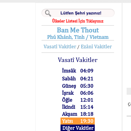
Ülkeler Listesi İçin Tıklayınız
Ban Me Thout
Phú Khánh, Tinh / Vietnam
Vasatî Vakitler
Ezânî Vakitler
/
Vasatî Vakitler
İmsâk
04:09
Sabâh
04:21
Güneş
05:30
İşrak
06:06
Öğle
12:01
Ç
İkindi
15:14
Akşam
18:18
Yatsı
19:30
Diğer Vakitler