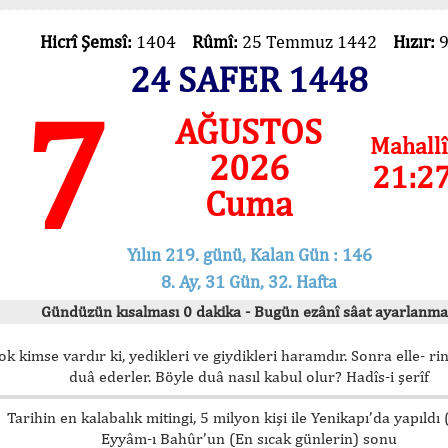
Hicrî Şemsî:
1404
Rûmî:
25 Temmuz 1442
Hızır:
24 SAFER 1448
7
AĞUSTOS
Mahallî
2026
21:2
Cuma
Yılın 219. günü, Kalan Gün : 146
8. Ay, 31 Gün, 32. Hafta
Gündüzün kısalması 0 dakika - Bugün ezânî sâat ayarlanma
ok kimse vardır ki, yedikleri ve giydikleri haramdır. Sonra elle- rin
duâ ederler. Böyle duâ nasıl kabul olur? Hadîs-i şerîf
Tarihin en kalabalık mitingi, 5 milyon kişi ile Yenikapı’da yapıldı
Eyyâm-ı Bahûr’un (En sıcak günlerin) sonu