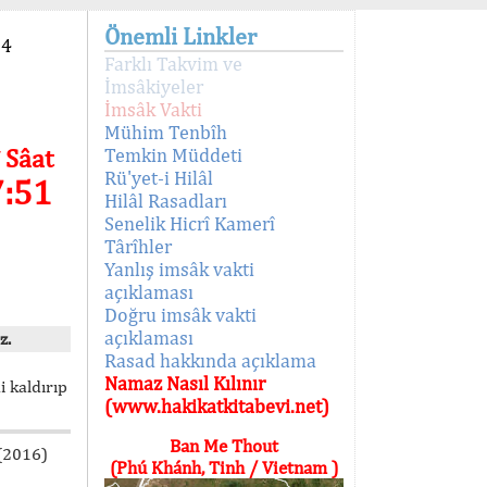
Önemli Linkler
94
Farklı Takvim ve
İmsâkiyeler
İmsâk Vakti
Mühim Tenbîh
 Sâat
Temkin Müddeti
Rü'yet-i Hilâl
7:51
Hilâl Rasadları
Senelik Hicrî Kamerî
Târîhler
Yanlış imsâk vakti
açıklaması
Doğru imsâk vakti
açıklaması
z.
Rasad hakkında açıklama
Namaz Nasıl Kılınır
i kaldırıp
(www.hakikatkitabevi.net)
Ban Me Thout
 (2016)
(Phú Khánh, Tinh / Vietnam )