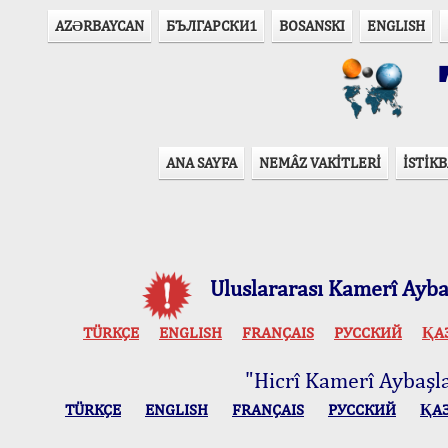
AZӘRBAYCAN
БЪЛГАРСКИ1
BOSANSKI
ENGLISH
T
ANA SAYFA
NEMÂZ VAKİTLERİ
İSTİKB
Uluslararası Kamerî Aybaş
TÜRKÇE
ENGLISH
FRANÇAIS
РУССКИЙ
ҚА
"Hicrî Kamerî Aybaşlar
TÜRKÇE
ENGLISH
FRANÇAIS
РУССКИЙ
ҚА