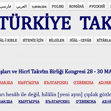
فارسی
العربي
қазақша
POLSKI
ROMÂNĂ
РУССКИЙ
ÜRKİYE TAK
ÂL-İ KIBLE
SİTENİZ İÇİN
BİLGİLER
SÜÂL - CEVÂB
KİTÂBLA
15 Lisânda Namaz Vakitleri
İmsâk Vakti Hakkında Mühim Açıklama !..
Vakitlerimiz Son Teknoloji Hesâbıdır
ları ve Hicrî Takvîm Birliği Kongresi 28 - 30
ЗАҚША
КЫPГЫЗЧA
БЪЛГАРСКИ1
O’ZBEKCHA
AZӘRB
ı hesâb ile değil, hilâlin [yeni ayın] çıplak gözle
ЗАҚША
КЫPГЫЗЧA
БЪЛГАРСКИ1
O’ZBEKCHA
AZӘ